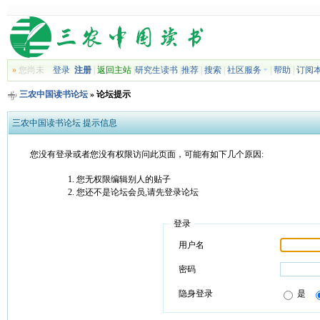
»
您尚未
登录
注册
|
返回主站
|
研究生读书
|
推荐
|
搜索
|
社区服务
|
帮助
|
订阅
三农中国读书论坛
» 论坛提示
三农中国读书论坛 提示信息
您没有登录或者您没有权限访问此页面，可能有如下几个原因:
您无权限编辑别人的贴子
您还不是论坛会员,请先登录论坛
登录
用户名
密码
隐身登录
是