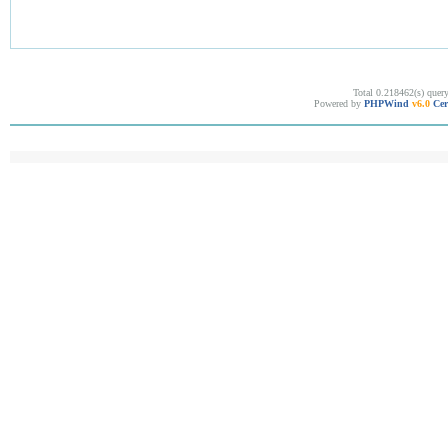
Total 0.218462(s) quer
Powered by
PHPWind
v6.0
Cer