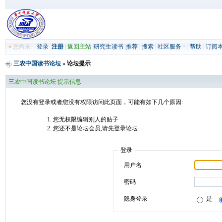
»
您尚未
登录
注册
|
返回主站
|
研究生读书
|
推荐
|
搜索
|
社区服务
|
帮助
|
订阅
三农中国读书论坛
» 论坛提示
三农中国读书论坛 提示信息
您没有登录或者您没有权限访问此页面，可能有如下几个原因:
您无权限编辑别人的贴子
您还不是论坛会员,请先登录论坛
登录
用户名
密码
隐身登录
是