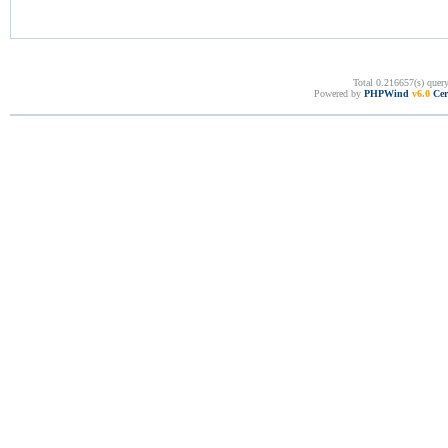
Total 0.216657(s) quer
Powered by
PHPWind
v6.0
Cer