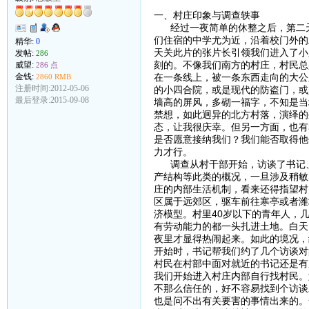
一、村庄印象与调查轶事
经过一夜简单的休整之后，第二天
们住宿的中学尤为近，沿着校门外的
精华:
0
天关此片的张片长引领我们进入了小
发帖:
286
刻的。不像我们南方的村庄，村民总
威望:
286 点
金钱:
在一条线上，被一条东西走向的大公
2860 RMB
注册时间:2012-05-06
的小四合院，或是现代的防盗门，或
最后登录:2015-09-08
墙高的屏风，多砌一福字，不知是当
禁想，如此迥异的北方村落，演绎的
态，让我很庆幸。但另一方面，也有
是否愿意接纳我们？我们能否取得他
力才行。
调查从村干部开始，访谈了书记、
产结构等此类的概况，一旦涉及稍敏
庄的内部生活机制，看来还得指望村
区属于远郊区，驱车前往寒亭或者潍
济模型。村里40岁以下的青年人，
有劳动能力的都一头扎进土地。白天
夜里才显得热闹起来。如此的境况，
开始时，书记帮我们约了几个访谈对
村民在村部中面对就近的书记还是有
我们开始进入村庄内部自行找村民。
不那么信任的，好不容易找到个访谈
也是问不出有关要害的事情出来的。