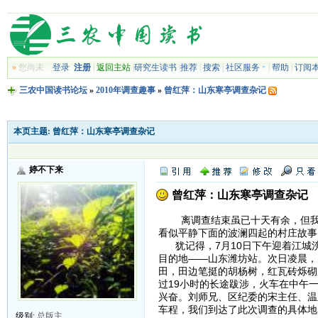
»
您尚未
登录
注册
|
返回主站
|
研究生读书
|
推荐
|
搜索
|
社区服务
|
帮助
|
订阅
三农中国读书论坛
»
2010年调查趣事
»
曾红萍：山东寒亭调查杂记
本页主题:
曾红萍：山东寒亭调查杂记
婷不下来
曾红萍：山东寒亭调查杂记
离调查结束虽已十天有余，但我的
看似平静下面的波澜四起的村庄故事
犹记得，7月10日下午迎着江城
目的地——山东潍坊站。次日凌晨，
田，田边笔挺的胡杨树，红瓦砖烁砌
过19小时的长途跋涉，火车在中午
兴奋。刘师兄、区纪委的宋主任、温
车程，我们到达了此次调查的具体地
级别:
总版主