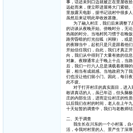
事，话还未到口边就被正在里屋收拾
远处而来，便立即进屋将大门紧锁。
里放露天电影，据书记说村中很多人
虽然后来证明此举收效甚微。
为了融入村庄，我们后来调整了战
的访谈从夜晚开始。傍晚时分，无论
热闹的时分。当地村民习惯于在晚饭
路旁昏暗的灯光拉呱（闲聊），或是
的夜聊当中，起初只是只是跟着他们
开始信任我们，自此，我们才真正开
向，我们从中得到了大量有效的信息
对象。夜聊通常止于晚上十点，当路
后，我们一行六人总是满载着夜聊的
获，相当有成就感。当地政府为了我
们也没让他们留小门。因此，每日夜
此不疲。
对于打开村庄的真实面目，进入到
敢讲真话的人，虽已年迈，但头脑极
庄的内部生活，进而定位村庄的性质
以后我们在村的时间，老人在上午九
十天短暂的调查中，我们与老教师结
二、关于调查
我生长在川东的一个小村落，自小
活，令我对村里的人、景产生了深厚