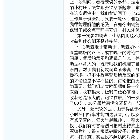
上一段时间，看看亲切的乡邻，走走
的小村庄，便立即变得活跃起来，东
在这次调查中，我们曾访问了一个2
工作属于倒班制，只要一轮休，他就
我很能理解他的感受。在如今由钢筋
保留了那么点宁静与安详，村民还保
第一次参加调查，生活阅历也不足
收获和体会倒还是很多的。
中心调查老手带新手，调查加讨论
食堂吃饭的路上，或在晚上的讨论中
问题，背后的意图和逻辑是什么，并
助是非常大的，既帮助我们梳理了当
东西。对于我们初次调查者来说，可
惨不堪，抓不住故事背后所反应的东
的讨论也是不得不提的。讨论把白天
为重要。我们组老大欧阳师姐是一个
东西，收获很大，让我们信心倍增，
收获还是很大的。记得在最后的一次
了80分，80分虽然离满分还是有
另外，还想说的是，由于得益于小
小时的自行车才能到达调查点，以及
有点辛苦的。每天早起晚睡，一整天
找，我们有时冒着烈日把村庄转悠上
死缠烂打，跟人家莫破嘴皮子让他接
凉、打扑克，实在找不到访问对象，