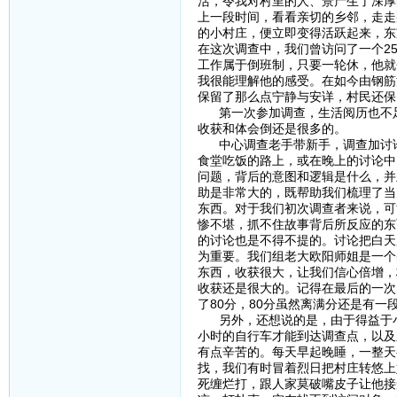
活，令我对村里的人、景产生了深厚
上一段时间，看看亲切的乡邻，走走
的小村庄，便立即变得活跃起来，东
在这次调查中，我们曾访问了一个2
工作属于倒班制，只要一轮休，他就
我很能理解他的感受。在如今由钢筋
保留了那么点宁静与安详，村民还保
第一次参加调查，生活阅历也不足
收获和体会倒还是很多的。
中心调查老手带新手，调查加讨论
食堂吃饭的路上，或在晚上的讨论中
问题，背后的意图和逻辑是什么，并
助是非常大的，既帮助我们梳理了当
东西。对于我们初次调查者来说，可
惨不堪，抓不住故事背后所反应的东
的讨论也是不得不提的。讨论把白天
为重要。我们组老大欧阳师姐是一个
东西，收获很大，让我们信心倍增，
收获还是很大的。记得在最后的一次
了80分，80分虽然离满分还是有
另外，还想说的是，由于得益于小
小时的自行车才能到达调查点，以及
有点辛苦的。每天早起晚睡，一整天
找，我们有时冒着烈日把村庄转悠上
死缠烂打，跟人家莫破嘴皮子让他接