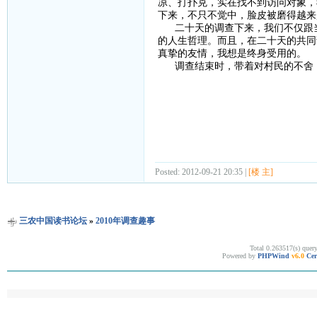
凉、打扑克，实在找不到访问对象，
下来，不只不觉中，脸皮被磨得越来
二十天的调查下来，我们不仅跟当
的人生哲理。而且，在二十天的共同
真挚的友情，我想是终身受用的。
调查结束时，带着对村民的不舍，
Posted: 2012-09-21 20:35 |
[楼 主]
三农中国读书论坛
»
2010年调查趣事
Total 0.263517(s) quer
Powered by
PHPWind
v6.0
Cer