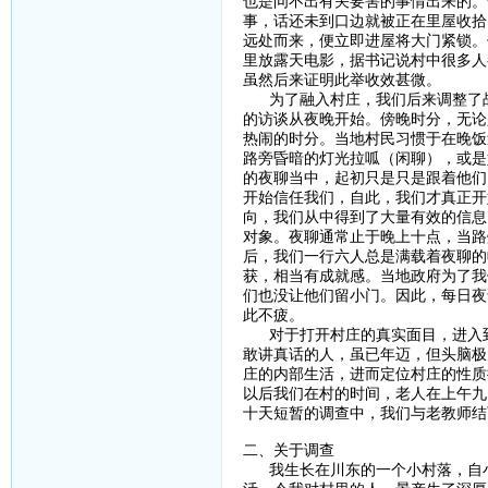
也是问不出有关要害的事情出来的。
事，话还未到口边就被正在里屋收拾
远处而来，便立即进屋将大门紧锁。
里放露天电影，据书记说村中很多人
虽然后来证明此举收效甚微。
为了融入村庄，我们后来调整了战
的访谈从夜晚开始。傍晚时分，无论
热闹的时分。当地村民习惯于在晚饭
路旁昏暗的灯光拉呱（闲聊），或是
的夜聊当中，起初只是只是跟着他们
开始信任我们，自此，我们才真正开
向，我们从中得到了大量有效的信息
对象。夜聊通常止于晚上十点，当路
后，我们一行六人总是满载着夜聊的
获，相当有成就感。当地政府为了我
们也没让他们留小门。因此，每日夜
此不疲。
对于打开村庄的真实面目，进入到
敢讲真话的人，虽已年迈，但头脑极
庄的内部生活，进而定位村庄的性质
以后我们在村的时间，老人在上午九
十天短暂的调查中，我们与老教师结
二、关于调查
我生长在川东的一个小村落，自小