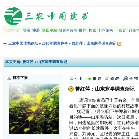
»
您尚未
登录
注册
|
返回主站
|
研究生读书
|
推荐
|
搜索
|
社区服务
|
帮助
|
订阅
三农中国读书论坛
»
2010年调查趣事
»
曾红萍：山东寒亭调查杂记
本页主题:
曾红萍：山东寒亭调查杂记
婷不下来
曾红萍：山东寒亭调查杂记
离调查结束虽已十天有余，但我的
看似平静下面的波澜四起的村庄故事
犹记得，7月10日下午迎着江城
目的地——山东潍坊站。次日凌晨，
田，田边笔挺的胡杨树，红瓦砖烁砌
过19小时的长途跋涉，火车在中午
兴奋。刘师兄、区纪委的宋主任、温