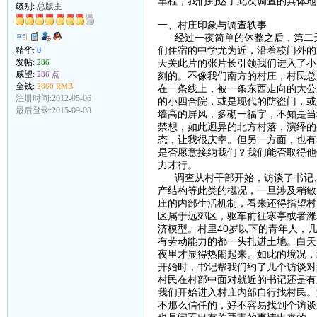
车程，我们到达了此次调查的具体地
级别:
总版主
一、村庄印象与调查轶事
经过一夜简单的休整之后，第二天
们住宿的中学尤为近，沿着校门外的
精华:
0
天关此片的张片长引领我们进入了小
发帖:
286
威望:
刻的。不像我们南方的村庄，村民总
286 点
金钱:
2860 RMB
在一条线上，被一条东西走向的大公
注册时间:2012-05-06
的小四合院，或是现代的防盗门，或
最后登录:2015-09-08
墙高的屏风，多砌一福字，不知是当
禁想，如此迥异的北方村落，演绎的
态，让我很庆幸。但另一方面，也有
是否愿意接纳我们？我们能否取得他
力才行。
调查从村干部开始，访谈了书记、
产结构等此类的概况，一旦涉及稍敏
庄的内部生活机制，看来还得指望村
区属于远郊区，驱车前往寒亭或者潍
济模型。村里40岁以下的青年人，
有劳动能力的都一头扎进土地。白天
夜里才显得热闹起来。如此的境况，
开始时，书记帮我们约了几个访谈对
村民在村部中面对就近的书记还是有
我们开始进入村庄内部自行找村民。
不那么信任的，好不容易找到个访谈