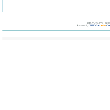
Total 0.399780(s) quer
Powered by
PHPWind
v6.0
Cer