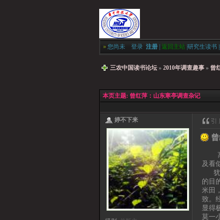
»
您尚未
登录
注册
|
返回主站
|
研究生读书
|
三农中国读书论坛
»
2010年调查趣事
»
曾
本页主题:
曾红萍：山东寒亭调查杂记
婷不下来
曾
离调
及看
犹记
的目
米田
致。
显得
莫一