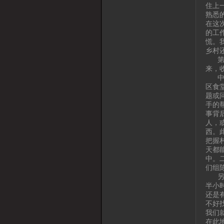
住上
熟悉
在这
的工
慌。
乡村
第一
来，
中心
区食
题或
手的
事背
人，
西。
把握
天都
中。
们组
另外
半小
还是
不好
我们
在此