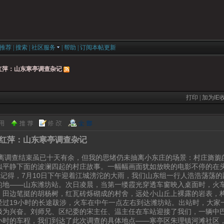
推荐
|
搜索
|
社区服务
|
帮助
|
订阅本帖更新
红萍：山东寒亭调查杂记
打印
|
加为IE
红萍：山东寒亭调查杂记
查结束虽已十天有余，但我的思绪仍未抽离小东庄的场景：村庄旖旎的
似平静下面的波澜四起的村庄故事。一幅幅画面犹如放映的电影不停的在
得，7月10日下午迎着江城滂沱的大雨，我们山东组一行人浩浩荡荡的
的地——山东潍坊站。次日凌晨，当第一缕霞光穿透车窗映入桌面时，火
，田边笔挺的胡杨树，红瓦砖烁砌成的村舍，远处小山丘上裸露的岩表，
经过19小时的长途跋涉，火车在中午一点左右到达潍坊站。出站时，大家
极为兴奋。刘师兄、区纪委的宋主任、温主任在车站迎接了我们，一辆中
小时的车程，我们到达了此次调查的具体地点——寒亭区朱理镇河滩社区