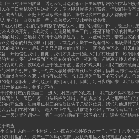
我们讲点村庄中的故事，话还未到口边就被正在里屋收拾内务的大叔的妻
村民在门口看见我们从远处而来，便立即进屋将大门紧锁。但我们并没有
中。调查初期，正赶上村里放露天电影，据书记说村中很多人都会来看，
见人便问好，自我介绍一番，虽然后来证明此举收效甚微。
融入村庄，我们后来调整了战略战术，把讨论调整到下午，晚上到村庄
访谈从夜晚开始。傍晚时分，无论是城里务工的，还是下地干活的村民都
热闹的时分。当地村民习惯于在晚饭过后，七、八点钟光景，带着自家的
着路旁昏暗的灯光拉呱（闲聊），或是妇女聚在一起念佛经，那场景甚是
村民的夜聊当中，起初只是只是跟着他们闲扯，一两个夜晚下来，村民们
戒备，开始信任我们，自此，我们才真正开始融入到了村庄当中，欧阳师
语的方向，我们从中得到了大量有效的信息，夜聊我们还解决了找人难的
天的访问对象。夜聊通常止于晚上十点，当路灯熄灭时，村民们便离散而
在与村民告别后，我们一行六人总是满载着夜聊的收获，借着或明晰或暗
侃侃而谈今天的收获，相当有成就感。当地政府为了我们的安全起见，总
班的老师添麻烦，我们也没让他们留小门。因此，每日夜访回来，我们都
来技术越加娴熟，并乐此不疲。
打开村庄的真实面目，进入到村庄内部的过程中，我们还不得不感谢一位
讲真话的人，虽已年迈，但头脑极为清晰，且能说会道，从他那里我们了
庄的内部生活，进而定位村庄的性质提供了关键的信息。我们对他进行了
到以后我们在村的时间，老人在上午九点以前绝不外出，在家等着我们，
在二十天短暂的调查中，我们与老教师结下了深厚的友谊。调查临近结束
关于调查
长在川东的一个小村落，自小跟在外公外婆身边生活，直到十余岁光景
令我对村里的人、景产生了深厚的感情，总认为那里才是我真正的故乡。