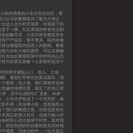
小组的调查的小东庄邻近街区，离
我们以后的夜聊提供了极为方便之
一次进入北方村庄场景，给我留下的
聚居于一隅，红瓦青墙的村舍坐北朝
村舍的敞开式，小东庄村舍都是房舍
锁得严严实实，密不透风。院内对着
要遮住偷窥院内风景人的眼睛。看着
与南方农村大相径庭吧，可以在接触
居住在如此紧锁院落中的村民的心态
开村庄的真实面貌？心里暂时还没个
到些村庄诸如人口、收入、土地、
糊眼。要想打开村庄的真实面目，理
一个困境，找人难。我们调查所在的
此优越的地理位置，奠定了此地工农
上班，其中以进纺织厂居多。40岁
活，小东庄俨然成了一个空壳村，难
大的不便（其余两小组，也面临找人
解了我们的燃眉之急，但是也是有后
并未真正的进入村庄，也难于融入村
当地村民心态比较保守封闭，面对我
后，倒也热情的切自家的西瓜招待我
家中调查，访谈过程中，一位大叔正