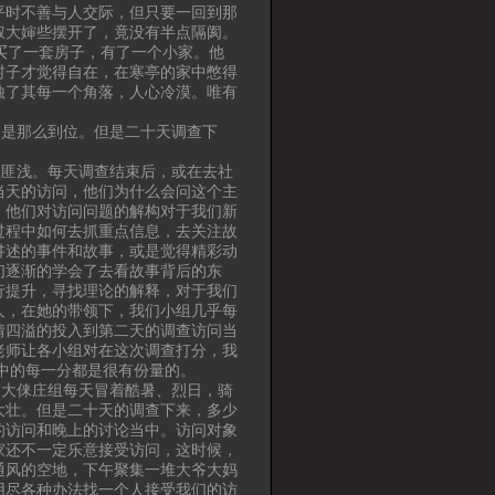
平时不善与人交际，但只要一回到那
叔大婶些摆开了，竟没有半点隔阂。
买了一套房子，有了一个小家。他
村子才觉得自在，在寒亭的家中憋得
蚀了其每一个角落，人心冷漠。唯有
是那么到位。但是二十天调查下
匪浅。每天调查结束后，或在去社
当天的访问，他们为什么会问这个主
。他们对访问问题的解构对于我们新
过程中如何去抓重点信息，去关注故
讲述的事件和故事，或是觉得精彩动
们逐渐的学会了去看故事背后的东
行提升，寻找理论的解释，对于我们
人，在她的带领下，我们小组几乎每
情四溢的投入到第二天的调查访问当
老师让各小组对在这次调查打分，我
当中的每一分都是很有份量的。
大俫庄组每天冒着酷暑、烈日，骑
大壮。但是二十天的调查下来，多少
的访问和晚上的讨论当中。访问对象
家还不一定乐意接受访问，这时候，
通风的空地，下午聚集一堆大爷大妈
用尽各种办法找一个人接受我们的访