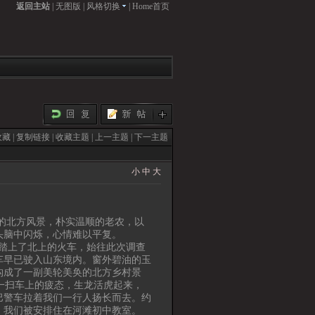
返回主站
|
无图版
|
风格切换
|
Home首页
收藏
|
复制链接
|
收藏主题
|
上一主题
|
下一主题
小
中
大
北方风景，朴实温顺的老农，以
头脑中闪烁，心情难以平复。
踏上了北上的火车，始往此次调查
车早已驶入山东境内。窗外碧油的玉
构成了一副美轮美奂的北方乡村景
一扫车上的疲态，生龙活虎起来，
巴警车拉着我们一行人扬长而去。约
，我们被安排住在河滩初中教室。