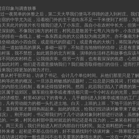
村庄印象与调查轶事
一夜简单的休整之后，第二天大早我们便马不停蹄的进入到村庄。我们
住宿的中学尤为近，沿着校门外的主干道向东不足一千米便到了村部，为
当天关此片的张片长引领我们进入了小东庄。虽自小在农村中长大，但第
是深刻的。不像我们南方的村庄，村民总是散居于七弯八沟当中，小东庄
齐的排在一条线上，被一条东西走向的大公路划为南北两片。亦不像南方
墙垒砌成的小四合院，或是现代的防盗门，或是青色的大铁门，将院落内
的是一道如墙高的屏风，多砌一福字，不知是当地独特的信仰，还是有意
的村落，我不禁想，如此迥异的北方村落，演绎的生活样态和故事也应该
解不同的农村样态，让我很庆幸。但另一方面，也有着深深的焦虑，心想
也如此封闭，他们是否愿意接纳我们？我们能否取得他们的信任，进而打
看来我们得更加的努力才行。
从村干部开始，访谈了书记、会计几个单位时间。从他们那里只是了解
结构等此类的概况，一旦涉及稍敏感的话题时，二位总是闪烁其词，打模
庄的内部生活机制，看来还得指望村民。然而，此后我们陷入了调查的第
社区属于远郊区，驱车前往寒亭或者潍坊都只需一个小时左右的光景，如
的经济模型。村里40岁以下的青年人，几乎都到进入到寒亭或潍坊的工厂
的，凡有劳动能力的都一头扎进土地。白天，上班的上班，下地干活的干
影，直到夜里才显得热闹起来。如此的境况，给我们找访谈对象带来了极
情况）。刚开始时，书记帮我们约了几个访谈对象到村部进行访谈，虽然
忧的。一来，村民在村部中面对就近的书记还是有压力的，二来呆在村部
中。两三天后，我们开始进入村庄内部自行找村民。如之前料想的一样，
群外来者，起初是不那么信任的，好不容易找到个访谈对象，一阵寒暄之
但在访谈过程中一般也是问不出有关要害的事情出来的。一次在一户农户