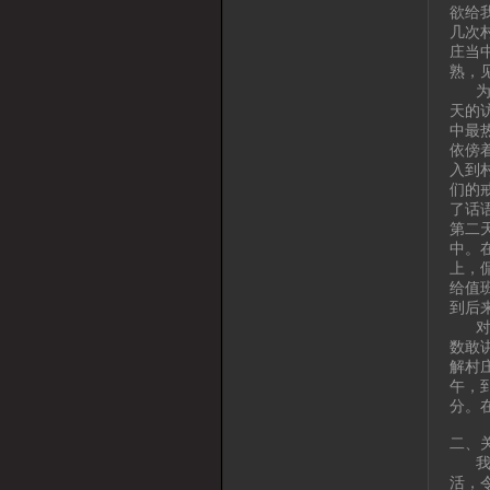
欲给
几次
庄当
熟，
为了
天的
中最
依傍
入到
们的
了话
第二
中。
上，
给值
到后
对于
数敢
解村
午，
分。
二、
我生
活，