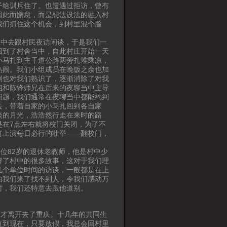
子给训斥住了。也遭遇过拒访，曾有
因此而懈怠，而是想法设法的融入村
我们抓住这个机会，到村里混个脸
中去跟村民夜访闲谈，于是我们一
回到了村舍当中，自此村庄开始一天
小马扎到主干道公路两旁扎堆乘凉，
热闹。我们小组成员在晚饭之余也加
倒也对我们熟识了，逐渐消除了对我
姐和陈锋师兄在后来的夜聊当中主导
问题，我们通常在夜聊当中都能约到
去，带着自家的小马扎回到各自家
淡的月光，浩浩然行走在来时的路
是在7点左右就将校门关闭，为了不
将上演每日必行的壮举——翻校门，
82岁的退休老教师，他是村中少
解了村中的很多故事，这对于我们理
几个单位时间的访谈，一般都是在上
怕我们来了找不到人，令我们感动万
时，我们还特意去跟他道别。
才离开去了重庆。十几年的共同生
直到现在，只要放假，我总会回村里