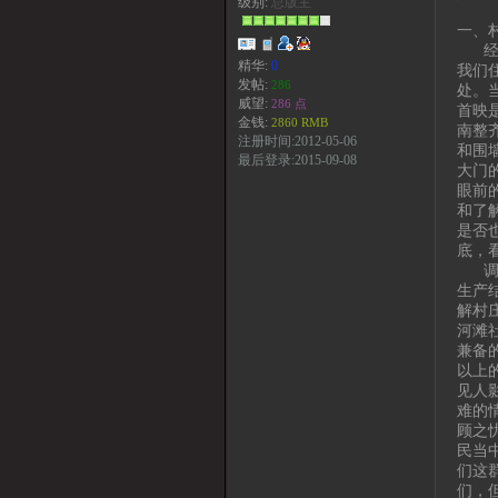
级别:
总版主
一、
经过
精华:
0
我们
发帖:
286
处。
威望:
286 点
首映
金钱:
2860 RMB
南整
注册时间:2012-05-06
和围
最后登录:2015-09-08
大门
眼前
和了
是否
底，
调查
生产
解村
河滩
兼备
以上
见人
难的
顾之
民当
们这
们，