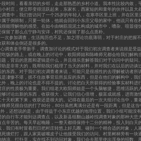
一段时间，看看亲切的乡邻，走走那熟悉的乡村小道。我本性比较内敛，
的小村庄，便立即变得活跃起来，东家长，西家短的和童年的伙伴以及大
次调查中，我们曾访问了一个25岁的年轻人，在寒亭区里上班，并在区里
作属于倒班制，只要一轮休，他就会回到小东庄父母的家中，他说只有在
我很能理解他的感受。在如今由钢筋混泥土构成的城市中，嘈杂、喧嚣侵
还保留了那么点宁静与安详，村民还保留了那么点质朴。
次参加调查，生活阅历也不足，加之理论功底薄弱，对于村庄的把握不
收获和体会倒还是很多的。
调查老手带新手，调查加讨论的模式对于我们初次调查者来说很是受益
堂吃饭的路上，或在晚上的讨论中，欧阳师姐和陈峰师兄都会给我们解构
问题，背后的意图和逻辑是什么，并且很乐意解答我们对于访问中的疑问
帮助是非常大的，既帮助我们梳理了当天的材料，并对我们在以后的访谈
后的东西。对于我们初次调查者来说，可能只是很感性的去理解被访者所
或是凄惨不堪，抓不住故事背后所反应的东西，但是在他们的解构中，我
此外，晚上的讨论也是不得不提的。讨论把白天所获得的经验事实材料进
村庄的性质极为重要。我们组老大欧阳师姐是一个头脑敏捷，思维活跃的
能够讨论出新的东西，收获很大，让我们信心倍增，极富成就感，进而激
二十天积累下来，收获还是很大的。记得在最后的一次大组讨论当中，董
陈锋师兄很自信的打了80分，80分虽然离满分还是有一段距离，但是这
，还想说的是，由于得益于小东庄优越的地理位置，我们小组可能没有
时的自行车才能到达调查点，以及新县组翻山越岭找调查对象的那种大悲
有点辛苦的。每天早起晚睡，一整天都得保持十二分的精神，投入到白天
找，我们有时冒着烈日把村庄转悠上好几圈。碰到一个稍合适的对象，人
就死缠烂打，跟人家莫破嘴皮子让他接受我们的访问。村里树林旁有一块
地纳凉、打扑克，实在找不到访问对象，我们会去那里使出浑身的招数、