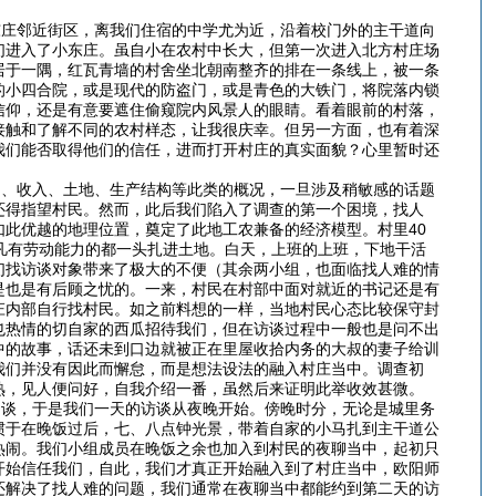
庄邻近街区，离我们住宿的中学尤为近，沿着校门外的主干道向
们进入了小东庄。虽自小在农村中长大，但第一次进入北方村庄场
居于一隅，红瓦青墙的村舍坐北朝南整齐的排在一条线上，被一条
的小四合院，或是现代的防盗门，或是青色的大铁门，将院落内锁
信仰，还是有意要遮住偷窥院内风景人的眼睛。看着眼前的村落，
接触和了解不同的农村样态，让我很庆幸。但另一方面，也有着深
我们能否取得他们的信任，进而打开村庄的真实面貌？心里暂时还
、收入、土地、生产结构等此类的概况，一旦涉及稍敏感的话题
还得指望村民。然而，此后我们陷入了调查的第一个困境，找人
此优越的地理位置，奠定了此地工农兼备的经济模型。村里40
凡有劳动能力的都一头扎进土地。白天，上班的上班，下地干活
们找访谈对象带来了极大的不便（其余两小组，也面临找人难的情
是也是有后顾之忧的。一来，村民在村部中面对就近的书记还是有
庄内部自行找村民。如之前料想的一样，当地村民心态比较保守封
也热情的切自家的西瓜招待我们，但在访谈过程中一般也是问不出
中的故事，话还未到口边就被正在里屋收拾内务的大叔的妻子给训
我们并没有因此而懈怠，而是想法设法的融入村庄当中。调查初
熟，见人便问好，自我介绍一番，虽然后来证明此举收效甚微。
谈，于是我们一天的访谈从夜晚开始。傍晚时分，无论是城里务
惯于在晚饭过后，七、八点钟光景，带着自家的小马扎到主干道公
热闹。我们小组成员在晚饭之余也加入到村民的夜聊当中，起初只
开始信任我们，自此，我们才真正开始融入到了村庄当中，欧阳师
还解决了找人难的问题，我们通常在夜聊当中都能约到第二天的访