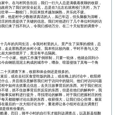
自家中。在与村民告别后，我们一行六人总是满载着夜聊的收获，
地政府为了我们的安全起见，总是在7点左右就将校门关闭，为了
的壮举——翻校门，到后来技术越加娴熟，并乐此不疲。
师，他是村中少数敢讲真话的人，虽已年迈，但头脑极为清晰，
村庄的性质提供了关键的信息。我们对他进行了几个单位时间的访
怕我们来了找不到人，令我们感动万分。在二十天短暂的调查中，
十几年的共同生活，令我对村里的人、景产生了深厚的感情，总
邻，走走那熟悉的乡村小道。我本性比较内敛，平时不善与人交
大叔大婶些摆开了，竟没有半点隔阂。
了一个小家。他的工作属于倒班制，只要一轮休，他就会回到小
如今由钢筋混泥土构成的城市中，嘈杂、喧嚣侵蚀了其每一个角
二十天调查下来，收获和体会倒还是很多的。
束后，或在去社区食堂吃饭的路上，或在晚上的讨论中，欧阳师
是什么，并且很乐意解答我们对于访问中的疑问。他们对访问问题
过程中如何去抓重点信息，去关注故事背后的东西。对于我们初次
惨不堪，抓不住故事背后所反应的东西，但是在他们的解构中，我
经验事实材料进行提升，寻找理论的解释，对于我们把握村庄的性
乎每天都能够讨论出新的东西，收获很大，让我们信心倍增，极富
得在最后的一次大组讨论当中，董老师让各小组对在这次调查打
都是很有份量的。
酷暑、烈日，骑半小时的自行车才能到达调查点，以及新县组翻