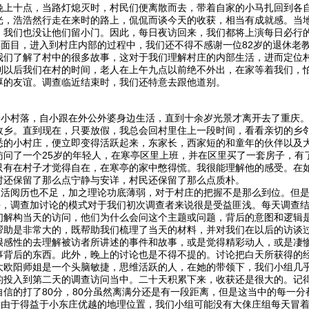
晚上十点，当路灯熄灭时，村民们便离散而去，带着自家的小马扎回到各
光，浩浩然行走在来时的路上，侃侃而谈今天的收获，相当有成就感。当
，我们也没让他们留小门。因此，每日夜访回来，我们都将上演每日必行
目，进入到村庄内部的过程中，我们还不得不感谢一位82岁的退休老教
我们了解了村中的很多故事，这对于我们理解村庄的内部生活，进而定位
到以后我们在村的时间，老人在上午九点以前绝不外出，在家等着我们，
厚的友谊。调查临近结束时，我们还特意去跟他道别。
村落，自小跟在外公外婆身边生活，直到十余岁光景才离开去了重庆。
故乡。直到现在，只要放假，我总会回村里住上一段时间，看看亲切的乡
悉的小村庄，便立即变得活跃起来，东家长，西家短的和童年的伙伴以及
访问了一个25岁的年轻人，在寒亭区里上班，并在区里买了一套房子，有
只有在村子才觉得自在，在寒亭的家中憋得慌。我很能理解他的感受。在
村还保留了那么点宁静与安详，村民还保留了那么点质朴。
阅历也不足，加之理论功底薄弱，对于村庄的把握不是那么到位。但是
调查加讨论的模式对于我们初次调查者来说很是受益匪浅。每天调查结
们解构当天的访问，他们为什么会问这个主题或问题，背后的意图和逻辑
帮助是非常大的，既帮助我们梳理了当天的材料，并对我们在以后的访谈
很感性的去理解被访者所讲述的事件和故事，或是觉得精彩动人，或是凄
事背后的东西。此外，晚上的讨论也是不得不提的。讨论把白天所获得的
大欧阳师姐是一个头脑敏捷，思维活跃的人，在她的带领下，我们小组几
的投入到第二天的调查访问当中。二十天积累下来，收获还是很大的。记
信的打了80分，80分虽然离满分还是有一段距离，但是这当中的每一分
于得益于小东庄优越的地理位置，我们小组可能没有大俫庄组每天冒着