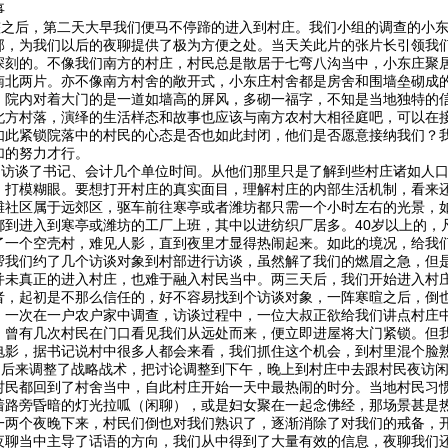
事
后，第二天大早我们便马不停蹄的进入到村庄。我们小组的调查的小东
部，为我们以后的夜聊提供了极为方便之处。当天关此片的张片长引领我
深刻的。不像我们南方的村庄，村民总是散居于七弯八沟当中，小东庄聚
南北两片。亦不像南方村舍的敞开式，小东庄村舍都是房舍和围墙垒砌成
。院内对着大门的是一道如墙高的屏风，多砌一福字，不知是当地独特的
北方村落，演绎的生活样态和故事也应该与南方农村大相径庭吧，可以在
如此紧锁院落中的村民的心态是否也如此封闭，他们是否愿意接纳我们？
加的努力才行。
谈了书记、会计几个单位时间。从他们那里只是了解到些村庄诸如人口
，打模糊眼。要想打开村庄的真实面目，理解村庄的内部生活机制，看来
滩社区属于远郊区，驱车前往寒亭或者潍坊都只需一个小时左右的光景，如
都到进入到寒亭或潍坊的工厂上班，其中以进纺织厂居多。40岁以上的，
了一个空壳村，难见人影，直到夜里才显得热闹起来。如此的境况，给我
帮我们约了几个访谈对象到村部进行访谈，虽然解了我们的燃眉之急，但
并未真正的进入村庄，也难于融入村民当中。两三天后，我们开始进入村
者，起初是不那么信任的，好不容易找到个访谈对象，一阵寒暄之后，倒
。一次在一户农户家中调查，访谈过程中，一位大叔正欲给我们讲点村庄
，曾有几次村民在门口看见我们从远处而来，便立即进屋将大门紧锁。但
电影，据书记说村中很多人都会来看，我们抓住这个机会，到村里混个脸
来调整了战略战术，把讨论调整到下午，晚上到村庄中去跟村民夜访闲
村民都回到了村舍当中，自此村庄开始一天中最热闹的时分。当地村民习
着路旁昏暗的灯光拉呱（闲聊），或是妇女聚在一起念佛经，那场景甚是
一两个夜晚下来，村民们倒也对我们熟识了，逐渐消除了对我们的戒备，
夜聊当中主导了话语的方向，我们从中得到了大量有效的信息，夜聊我们