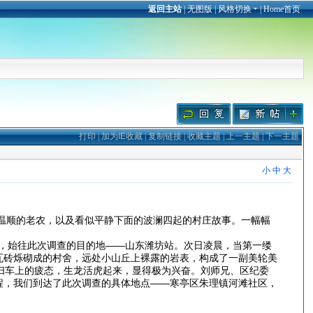
返回主站
|
无图版
|
风格切换
|
Home首页
打印
|
加为IE收藏
|
复制链接
|
收藏主题
|
上一主题
|
下一主题
小
中
大
顺的老农，以及看似平静下面的波澜四起的村庄故事。一幅幅
，始往此次调查的目的地——山东潍坊站。次日凌晨，当第一缕
瓦砖烁砌成的村舍，远处小山丘上裸露的岩表，构成了一副美轮美
扫车上的疲态，生龙活虎起来，显得极为兴奋。刘师兄、区纪委
程，我们到达了此次调查的具体地点——寒亭区朱理镇河滩社区，