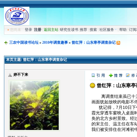
»
您尚未
登录
注册
|
返回主站
|
研究生读书
|
推荐
|
搜索
|
社区服务
|
帮助
|
订阅
三农中国读书论坛
»
2010年调查趣事
»
曾红萍：山东寒亭调查杂记
本页主题:
曾红萍：山东寒亭调查杂记
婷不下来
曾红萍：山东寒亭
离调查结束虽已十天有
画面犹如放映的电影不
犹记得，7月10日下
霞光穿透车窗映入桌面
奂的北方乡村景致。经
的宋主任、温主任在车
我们被安排住在河滩初