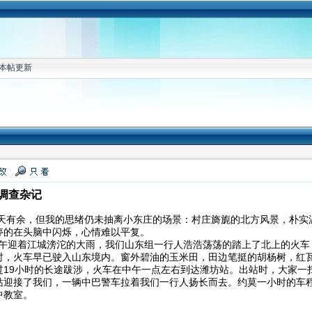
本帖更新
调查杂记
余，但我的思绪仍未抽离小东庄的场景：村庄旖旎的北方风景，朴实温
停的在头脑中闪烁，心情难以平复。
午迎着江城滂沱的大雨，我们山东组一行人浩浩荡荡的踏上了北上的火车
时，火车早已驶入山东境内。窗外碧油的玉米田，田边笔挺的胡杨树，红
过19小时的长途跋涉，火车在中午一点左右到达潍坊站。出站时，大家一
站迎接了我们，一辆中巴警车拉着我们一行人扬长而去。约莫一小时的车
中教室。