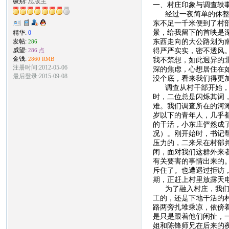
级别:
总版主
一、村庄印象与调查轶
经过一夜简单的休整之
东不足一千米便到了村
景，给我留下的首映是
精华:
0
东西走向的大公路划为
发帖:
286
得严严实实，密不透风
威望:
286 点
金钱:
我不禁想，如此迥异的
2860 RMB
注册时间:2012-05-06
深的焦虑，心想居住在
最后登录:2015-09-08
没个底，看来我们得更
调查从村干部开始，访
时，二位总是闪烁其词
难。我们调查所在的河
岁以下的青年人，几乎
的干活，小东庄俨然成
况）。刚开始时，书记
压力的，二来呆在村部
闭，面对我们这群外来
有关要害的事情出来的
斥住了。也遭遇过拒访
期，正赶上村里放露天
为了融入村庄，我们后
工的，还是下地干活的
路两旁扎堆乘凉，依傍
是只是跟着他们闲扯，
姐和陈锋师兄在后来的