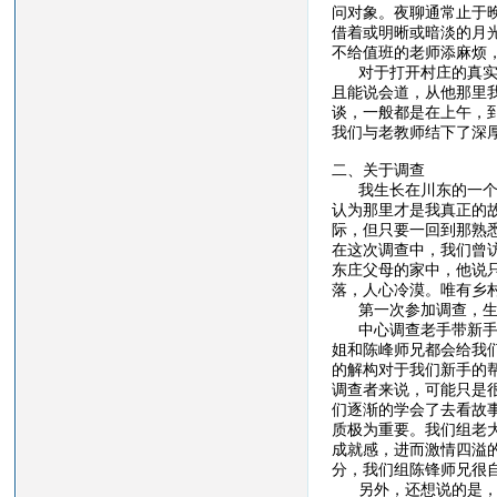
问对象。夜聊通常止于
借着或明晰或暗淡的月
不给值班的老师添麻烦
对于打开村庄的真实面
且能说会道，从他那里
谈，一般都是在上午，
我们与老教师结下了深
二、关于调查
我生长在川东的一个小
认为那里才是我真正的
际，但只要一回到那熟
在这次调查中，我们曾
东庄父母的家中，他说
落，人心冷漠。唯有乡
第一次参加调查，生活
中心调查老手带新手，
姐和陈峰师兄都会给我
的解构对于我们新手的
调查者来说，可能只是
们逐渐的学会了去看故
质极为重要。我们组老
成就感，进而激情四溢
分，我们组陈锋师兄很自
另外，还想说的是，由