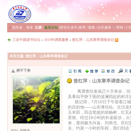
»
您尚未
登录
注册
|
返回主站
|
研究生读书
|
推荐
|
搜索
|
社区服务
|
帮助
|
订
三农中国读书论坛
»
2010年调查趣事
»
曾红萍：山东寒亭调查杂记
本页主题:
曾红萍：山东寒亭调查杂记
婷不下来
曾红萍：山东寒亭调查杂记
离调查结束虽已十天有余，但我
及看似平静下面的波澜四起的村庄
犹记得，7月10日下午迎着江城
的目的地——山东潍坊站。次日凌
玉米田，田边笔挺的胡杨树，红瓦
景致。经过19小时的长途跋涉，
来，显得极为兴奋。刘师兄、区纪
去。约莫一小时的车程，我们到达
级别:
总版主