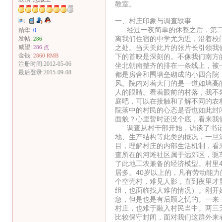
教室。
一、村庄印象与调查轶事
经过一夜简单的休整之后，第二
精华:
0
离我们住宿的中学尤为近，沿着校
发帖:
286
之处。当天关此片的张片长引领我
威望:
286 点
金钱:
下的首映是深刻的。不像我们南方
2860 RMB
注册时间:2012-05-06
坐北朝南整齐的排在一条线上，被
最后登录:2015-09-08
都是房舍和围墙垒砌成的小四合院
风。院内对着大门的是一道如墙高
人的眼睛。看着眼前的村落，我不
庭吧，可以在接触和了解不同的农
院落中的村民的心态是否也如此封
面貌？心里暂时还没个底，看来我
调查从村干部开始，访谈了书记
地、生产结构等此类的概况，一旦
目，理解村庄的内部生活机制，看
查所在的河滩社区属于远郊区，驱
了此地工农兼备的经济模型。村里
居多。40岁以上的，凡有劳动能
个空壳村，难见人影，直到夜里才
组，也面临找人难的情况）。刚开
急，但是也是有后顾之忧的。一来
村庄，也难于融入村民当中。两三
比较保守封闭，面对我们这群外来