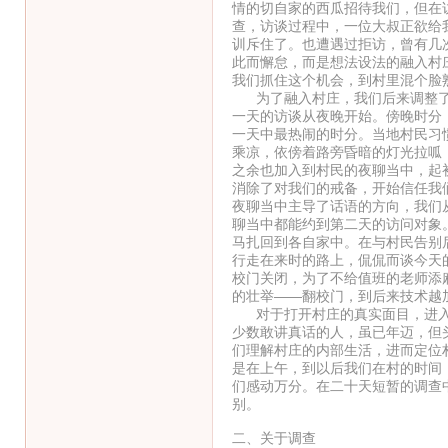
情的切自家的西瓜招待我们，但在
查，访谈过程中，一位大叔正欲给
训斥住了。也遭遇过拒访，曾有几
此而懈怠，而是想法设法的融入村
我们抓住这个机会，到村里混个脸
为了融入村庄，我们后来调整了
一天的访谈从夜晚开始。傍晚时分
一天中最热闹的时分。当地村民习
乘凉，依傍着路旁昏暗的灯光拉呱
之余也加入到村民的夜聊当中，起
消除了对我们的戒备，开始信任我
夜聊当中主导了话语的方向，我们
聊当中都能约到第二天的访问对象
马扎回到各自家中。在与村民告别
行走在来时的路上，侃侃而谈今天
校门关闭，为了不给值班的老师添
的壮举——翻校门，到后来技术越
对于打开村庄的真实面目，进入到
少数敢讲真话的人，虽已年迈，但
们理解村庄的内部生活，进而定位
是在上午，到以后我们在村的时间
们感动万分。在二十天短暂的调查
别。
二、关于调查