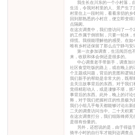
我生长在川东的一个小村落，自
生活，令我对村里的人、景产生了
村里住上一段时间，看看亲切的乡
回到那熟悉的小村庄，便立即变得
点隔阂。
在这次调查中，我们曾访问了一个
的工作属于倒班制，只要一轮休，
得慌。我很能理解他的感受。在如
唯有乡村还保留了那么点宁静与安
第一次参加调查，生活阅历也不
来，收获和体会倒还是很多的。
中心调查老手带新手，调查加讨
社区食堂吃饭的路上，或在晚上的
个主题或问题，背后的意图和逻辑
我们新手的帮助是非常大的，既帮
去关注故事背后的东西。对于我们
觉得精彩动人，或是凄惨不堪，抓
事背后的东西。此外，晚上的讨论
释，对于我们把握村庄的性质极为
我们小组几乎每天都能够讨论出新
二天的调查访问当中。二十天积累
在这次调查打分，我们组陈锋师兄
是很有份量的。
另外，还想说的是，由于得益于
骑半小时的自行车才能到达调查点