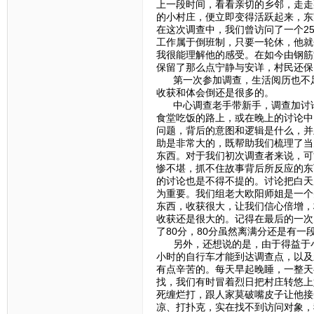
上一段时间，看看亲切的乡邻，走走
的小村庄，便立即变得活跃起来，东
在这次调查中，我们曾访问了一个2
工作属于倒班制，只要一轮休，他就
我很能理解他的感受。在如今由钢筋
保留了那么点宁静与安详，村民还保
第一次参加调查，生活阅历也不足
收获和体会倒还是很多的。
中心调查老手带新手，调查加讨论
食堂吃饭的路上，或在晚上的讨论中
问题，背后的意图和逻辑是什么，并
助是非常大的，既帮助我们梳理了当
东西。对于我们初次调查者来说，可
惨不堪，抓不住故事背后所反应的东
的讨论也是不得不提的。讨论把白天
为重要。我们组老大欧阳师姐是一个
东西，收获很大，让我们信心倍增，
收获还是很大的。记得在最后的一次
了80分，80分虽然离满分还是有
另外，还想说的是，由于得益于小
小时的自行车才能到达调查点，以及
有点辛苦的。每天早起晚睡，一整天
找，我们有时冒着烈日把村庄转悠上
死缠烂打，跟人家莫破嘴皮子让他接
凉、打扑克，实在找不到访问对象，