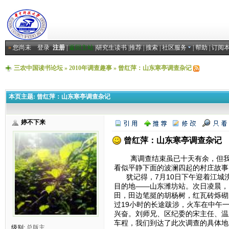
»
您尚未
登录
注册
|
返回主站
|
研究生读书
|
推荐
|
搜索
|
社区服务
|
帮助
|
订阅
三农中国读书论坛
»
2010年调查趣事
»
曾红萍：山东寒亭调查杂记
本页主题:
曾红萍：山东寒亭调查杂记
婷不下来
曾红萍：山东寒亭调查杂记
离调查结束虽已十天有余，但我的
看似平静下面的波澜四起的村庄故事
犹记得，7月10日下午迎着江城
目的地——山东潍坊站。次日凌晨，
田，田边笔挺的胡杨树，红瓦砖烁砌
过19小时的长途跋涉，火车在中午
兴奋。刘师兄、区纪委的宋主任、温
车程，我们到达了此次调查的具体地
级别:
总版主