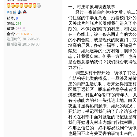
一、村庄印象与调查轶事
经过一夜简单的休整之后，第二天
们住宿的中学尤为近，沿着校门外的
精华:
0
天关此片的张片长引领我们进入了小
发帖:
286
刻的。不像我们南方的村庄，村民总
威望:
286 点
金钱:
在一条线上，被一条东西走向的大公
2860 RMB
注册时间:2012-05-06
的小四合院，或是现代的防盗门，或
最后登录:2015-09-08
墙高的屏风，多砌一福字，不知是当
禁想，如此迥异的北方村落，演绎的
态，让我很庆幸。但另一方面，也有
是否愿意接纳我们？我们能否取得他
力才行。
调查从村干部开始，访谈了书记、
产结构等此类的概况，一旦涉及稍敏
庄的内部生活机制，看来还得指望村
区属于远郊区，驱车前往寒亭或者潍
济模型。村里40岁以下的青年人，
有劳动能力的都一头扎进土地。白天
夜里才显得热闹起来。如此的境况，
开始时，书记帮我们约了几个访谈对
村民在村部中面对就近的书记还是有
我们开始进入村庄内部自行找村民。
不那么信任的，好不容易找到个访谈
也是问不出有关要害的事情出来的。