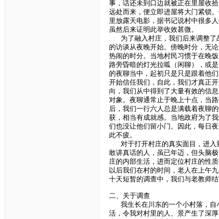
事，话还未到口边就被正在里屋收拾
远处而来，便立即进屋将大门紧锁。
里放露天电影，据书记说村中很多人
虽然后来证明此举收效甚微。
为了融入村庄，我们后来调整了战
的访谈从夜晚开始。傍晚时分，无论
热闹的时分。当地村民习惯于在晚饭
路旁昏暗的灯光拉呱（闲聊），或是
的夜聊当中，起初只是只是跟着他们
开始信任我们，自此，我们才真正开
向，我们从中得到了大量有效的信息
对象。夜聊通常止于晚上十点，当路
后，我们一行六人总是满载着夜聊的
获，相当有成就感。当地政府为了我
们也没让他们留小门。因此，每日夜
此不疲。
对于打开村庄的真实面目，进入到
敢讲真话的人，虽已年迈，但头脑极
庄的内部生活，进而定位村庄的性质
以后我们在村的时间，老人在上午九
十天短暂的调查中，我们与老教师结
二、关于调查
我生长在川东的一个小村落，自小
活，令我对村里的人、景产生了深厚