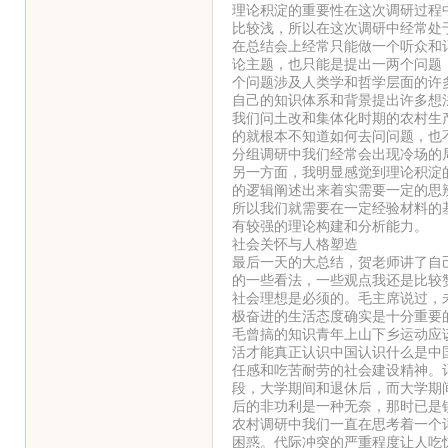
理论积淀的重要性在这次调研过程
比较浅，所以在这次调研中经常处
在总结会上经常只能做一个听众和
论主题，也只能是提出一两个问题
个问题涉及人类学和哲学层面的许
自己的知识体系和背景提出许多想
我们问土改和集体化时期的农村生
的就根本不知道如何去问问题，也
分组调研中我们经常会出现冷场的
另一方面，我明显感觉到理论积淀
的逻辑阐述出来着实需要一定的思
所以我们就需要在一定经验材料的
有较强的理论构建和分析能力。
社会关怀与人格塑造
最后一天的大总结，贺老师讲了自
的一些看法，一些观点我还是比较
社会理想是必须的。毛主席说过，
极奋进的生活态度确实是十分重要
毛曾搞的知识青年上山下乡运动应
活才能真正认识中国认识什么是中
任感和吃苦耐劳的社会建设精神。
段，大学期间和退休后，而大学期
后的非功利是一种无奈，那时已是
农村调研中我们一直在思考着一个
困惑。代际冲突的严重程度让人吃