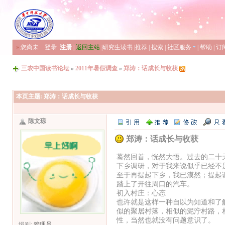
»
您尚未
登录
注册
|
返回主站
|
研究生读书
|
推荐
|
搜索
|
社区服务
|
帮助
|
订
三农中国读书论坛
»
2011年暑假调查
»
郑涛：话成长与收获
本页主题:
郑涛：话成长与收获
陈文琼
郑涛：话成长与收获
蓦然回首，恍然大悟。过去的二十
下乡调研，对于我来说似乎已经不
至于再提起下乡，我已漠然；提起
踏上了开往周口的汽车。
初入村庄：心态
也许就是这样一种自以为知道和了
似的聚居村落，相似的泥泞村路，
性，当然也就没有问题意识了。
级别:
管理员