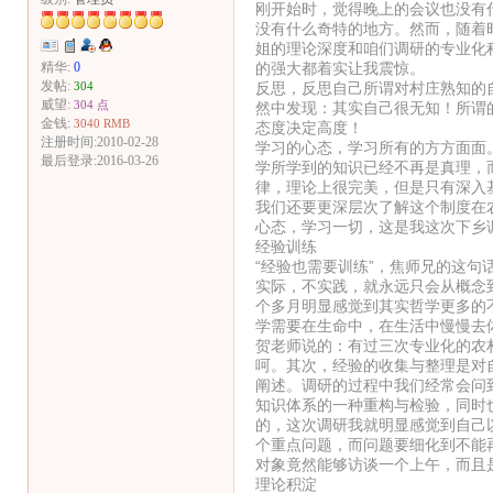
刚开始时，觉得晚上的会议也没有
没有什么奇特的地方。然而，随着
姐的理论深度和咱们调研的专业化
的强大都着实让我震惊。
精华:
0
发帖:
反思，反思自己所谓对村庄熟知的
304
威望:
304 点
然中发现：其实自己很无知！所谓
金钱:
3040 RMB
态度决定高度！
注册时间:2010-02-28
学习的心态，学习所有的方方面面
最后登录:2016-03-26
学所学到的知识已经不再是真理，
律，理论上很完美，但是只有深入
我们还要更深层次了解这个制度在
心态，学习一切，这是我这次下乡
经验训练
“经验也需要训练”，焦师兄的这
实际，不实践，就永远只会从概念
个多月明显感觉到其实哲学更多的
学需要在生命中，在生活中慢慢去
贺老师说的：有过三次专业化的农
呵。其次，经验的收集与整理是对
阐述。调研的过程中我们经常会问
知识体系的一种重构与检验，同时
的，这次调研我就明显感觉到自己
个重点问题，而问题要细化到不能
对象竟然能够访谈一个上午，而且
理论积淀