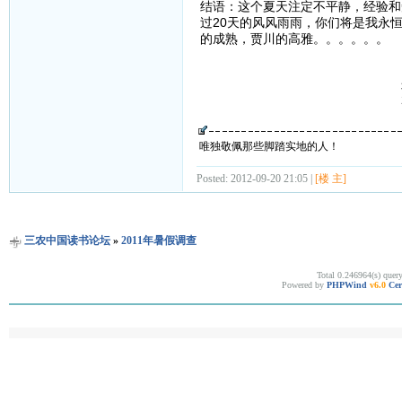
结语：这个夏天注定不平静，经验和
过20天的风风雨雨，你们将是我永
的成熟，贾川的高雅。。。。。。
郑
2011/7/
唯独敬佩那些脚踏实地的人！
Posted: 2012-09-20 21:05 |
[楼 主]
三农中国读书论坛
»
2011年暑假调查
Total 0.246964(s) quer
Powered by
PHPWind
v6.0
Cer