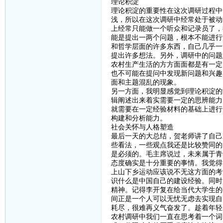
理论积淀
理论积淀的重要性在这次调研过程中
浅，所以在这次调研中经常处于被动
上经常只能做一个听众和记录员了，
能是提出一两个问题，根本不能进行
和哲学层面的许多东西，自己几乎一
提出许多想法。另外，调研中的问题
农村生产生活的方方面面都是有一定
也不可能在提问中发现新问题和兴趣
面和主题混乱的现象。
另一方面，我明显感觉到理论积淀的
辑阐述出来着实需要一定的思辨能力
就需要在一定经验材料的基础上进行
构建和分析能力。
社会关怀与人格塑造
最后一天的大总结，贺老师讲了自己
些看法，一些观点我还是比较赞同的
是必须的。毛主席说过，未来属于青
态度确实是十分重要的事情。我觉得
上山下乡运动应该说不无这方面的考
识什么是中国自己的建设经验。同时
精神。记得李开复在给当代大学生的
间正是一个人可以无忧无虑去实现自
耗尽，很难再义气奋发了。趁着年轻
农村调研中我们一直在思考着一个词