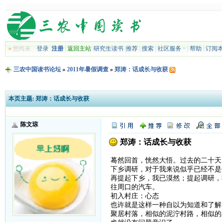
»
您尚未
登录
注册
|
返回主站
|
研究生读书
|
推荐
|
搜索
|
社区服务
|
帮助
|
订阅
三农中国读书论坛
»
2011年暑假调查
»
郑涛：话成长与收获
本页主题:
郑涛：话成长与收获
陈文琼
郑涛：话成长与收获
蓦然回首，恍然大悟。过去的二十天
下乡调研，对于我来说似乎已经不是
再提起下乡，我已漠然；提起调研，
往周口的汽车。
初入村庄：心态
也许就是这样一种自以为知道和了解
聚居村落，相似的泥泞村路，相似的