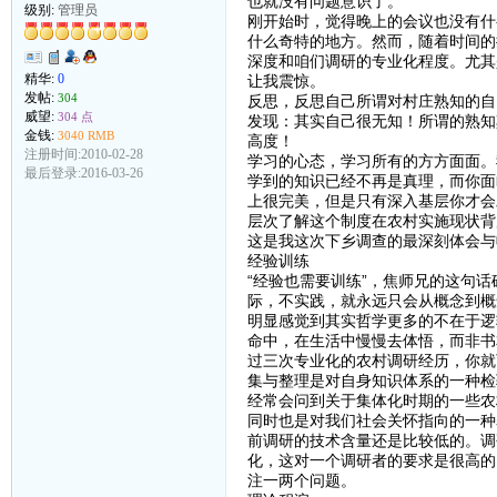
也就没有问题意识了。
级别:
管理员
刚开始时，觉得晚上的会议也没有什
什么奇特的地方。然而，随着时间的
深度和咱们调研的专业化程度。尤其
精华:
0
让我震惊。
发帖:
304
反思，反思自己所谓对村庄熟知的自
威望:
304 点
发现：其实自己很无知！所谓的熟知
金钱:
3040 RMB
高度！
注册时间:2010-02-28
学习的心态，学习所有的方方面面。
最后登录:2016-03-26
学到的知识已经不再是真理，而你面
上很完美，但是只有深入基层你才会
层次了解这个制度在农村实施现状背
这是我这次下乡调查的最深刻体会与
经验训练
“经验也需要训练”，焦师兄的这句
际，不实践，就永远只会从概念到概
明显感觉到其实哲学更多的不在于逻
命中，在生活中慢慢去体悟，而非书
过三次专业化的农村调研经历，你就
集与整理是对自身知识体系的一种检
经常会问到关于集体化时期的一些农
同时也是对我们社会关怀指向的一种
前调研的技术含量还是比较低的。调
化，这对一个调研者的要求是很高的
注一两个问题。