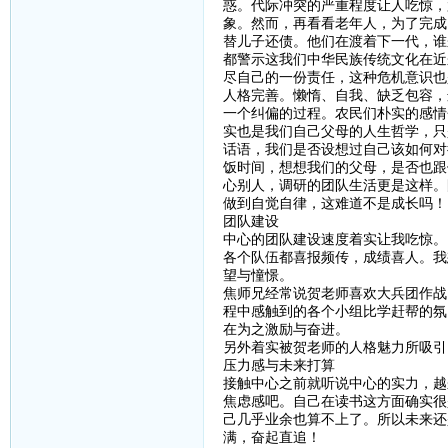
惑。代际冲突的严重程度让人吃惊，
象。然而，再看看老年人，为了完成
替儿子还债。他们在渡着下一代，谁
都警示这我们中华民族传统文化在近
尽自己的一份责任，这种危机意识也
人格完善。懒惰、自我、缺乏包容，
一个纠偏的过程。农民们朴实的感情
实也是我们自己父母的人生哲学，只
话语，我们是否设想过自己该如何对
饭时间，想想我们的父母，是否也跟
心别人，调研的团队生活更是这样。
做到自觉自律，这难道不是成长吗！
团队建设
中心的团队建设速度着实让我吃惊。
各个队伍都喜报频传，成绩喜人。我
望与憧憬。
焦师兄经常说贺老师喜欢大兵团作战
程中感触到的各个小组比学赶帮的氛
在为之激励与奋进。
另外着实被贺老师的人格魅力所吸引
压力感与未来打算
接触中心之前就听说中心的实力，越
焦虑感吧。自己在读书这方面确实很
己几乎业余也算不上了。所以未来还
满，奋起直追！