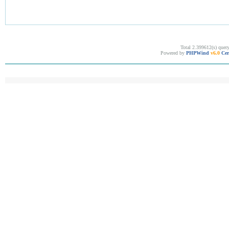
Total 2.399612(s) quer
Powered by
PHPWind
v6.0
Cer