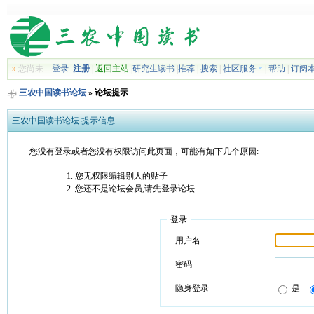
»
您尚未
登录
注册
|
返回主站
|
研究生读书
|
推荐
|
搜索
|
社区服务
|
帮助
|
订阅
三农中国读书论坛
» 论坛提示
三农中国读书论坛 提示信息
您没有登录或者您没有权限访问此页面，可能有如下几个原因:
您无权限编辑别人的贴子
您还不是论坛会员,请先登录论坛
登录
用户名
密码
隐身登录
是