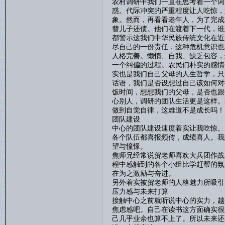
农村调研中我们一直在思考着一个词
惑。代际冲突的严重程度让人吃惊，
象。然而，再看看老年人，为了完成
替儿子还债。他们在渡着下一代，谁
都警示这我们中华民族传统文化在近
尽自己的一份责任，这种危机意识也
人格完善。懒惰、自我、缺乏包容，
一个纠偏的过程。农民们朴实的感情
实也是我们自己父母的人生哲学，只
话语，我们是否设想过自己该如何对
饭时间，想想我们的父母，是否也跟
心别人，调研的团队生活更是这样。
做到自觉自律，这难道不是成长吗！
团队建设
中心的团队建设速度着实让我吃惊。
各个队伍都喜报频传，成绩喜人。我
望与憧憬。
焦师兄经常说贺老师喜欢大兵团作战
程中感触到的各个小组比学赶帮的氛
在为之激励与奋进。
另外着实被贺老师的人格魅力所吸引
压力感与未来打算
接触中心之前就听说中心的实力，越
焦虑感吧。自己在读书这方面确实很
己几乎业余也算不上了。所以未来还