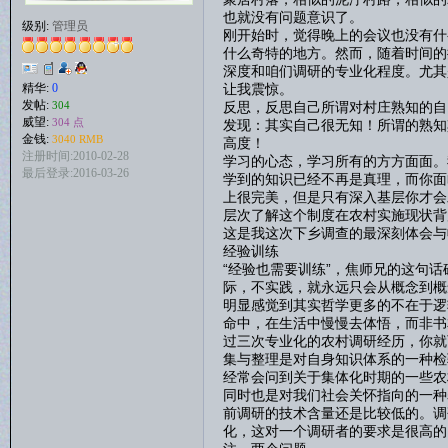
也就没有问题意识了。
级别:
管理员
刚开始时，觉得晚上的会议也没有什
什么奇特的地方。然而，随着时间的
深度和咱们调研的专业化程度。尤其
让我震惊。
精华:
0
发帖:
反思，反思自己所谓对村庄熟知的自
304
威望:
304 点
发现：其实自己很无知！所谓的熟知
金钱:
3040 RMB
高度！
注册时间:2010-02-28
学习的心态，学习所有的方方面面。
最后登录:2016-03-26
学到的知识已经不再是真理，而你面
上很完美，但是只有深入基层你才会
层次了解这个制度在农村实施现状背
这是我这次下乡调查的最深刻体会与
经验训练
“经验也需要训练”，焦师兄的这句
际，不实践，就永远只会从概念到概
明显感觉到其实哲学更多的不在于逻
命中，在生活中慢慢去体悟，而非书
过三次专业化的农村调研经历，你就
集与整理是对自身知识体系的一种检
经常会问到关于集体化时期的一些农
同时也是对我们社会关怀指向的一种
前调研的技术含量还是比较低的。调
化，这对一个调研者的要求是很高的