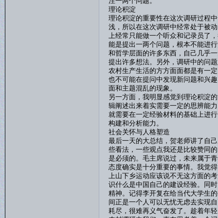
注一两个问题。
理论积淀
理论积淀的重要性在这次调研过程中
浅，所以在这次调研中经常处于被动
上经常只能做一个听众和记录员了，
能是提出一两个问题，根本不能进行
和哲学层面的许多东西，自己几乎一
提出许多想法。另外，调研中的问题
农村生产生活的方方面面都是有一定
也不可能在提问中发现新问题和兴趣
面和主题混乱的现象。
另一方面，我明显感觉到理论积淀的
辑阐述出来着实需要一定的思辨能力
就需要在一定经验材料的基础上进行
构建和分析能力。
社会关怀与人格塑造
最后一天的大总结，贺老师讲了自己
些看法，一些观点我还是比较赞同的
是必须的。毛主席说过，未来属于青
态度确实是十分重要的事情。我觉得
上山下乡运动应该说不无这方面的考
识什么是中国自己的建设经验。同时
精神。记得李开复在给当代大学生的
间正是一个人可以无忧无虑去实现自
耗尽，很难再义气奋发了。趁着年轻