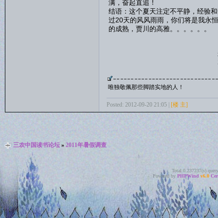
满，奋起直追！
结语：这个夏天注定不平静，经验和
过20天的风风雨雨，你们将是我永
的成熟，贾川的高雅。。。。。。
郑
2011/7/
唯独敬佩那些脚踏实地的人！
Posted: 2012-09-20 21:05 |
[楼 主]
三农中国读书论坛
»
2011年暑假调查
Total 0.237237(s) quer
Powered by
PHPWind
v6.0
Cer