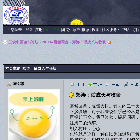
»
您尚未
登录
注册
|
返回主站
|
研究生读书
|
推荐
|
搜索
|
社区服务
|
帮助
|
订阅
三农中国读书论坛
»
2011年暑假调查
»
郑涛：话成长与收获
本页主题:
郑涛：话成长与收获
陈文琼
郑涛：话成长与收获
蓦然回首，恍然大悟。过去的二十天
下乡调研，对于我来说似乎已经不是
再提起下乡，我已漠然；提起调研，
往周口的汽车。
初入村庄：心态
也许就是这样一种自以为知道和了解
聚居村落，相似的泥泞村路，相似的