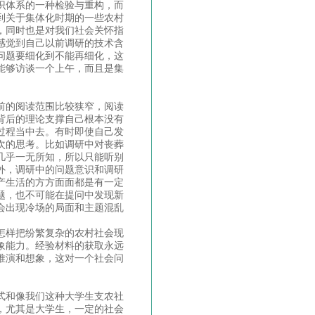
识体系的一种检验与重构，而
到关于集体化时期的一些农村
，同时也是对我们社会关怀指
感觉到自己以前调研的技术含
问题要细化到不能再细化，这
能够访谈一个上午，而且是集
前的阅读范围比较狭窄，阅读
背后的理论支撑自己根本没有
过程当中去。有时即使自己发
次的思考。比如调研中对丧葬
几乎一无所知，所以只能听别
外，调研中的问题意识和调研
产生活的方方面面都是有一定
题，也不可能在提问中发现新
会出现冷场的局面和主题混乱
怎样把纷繁复杂的农村社会现
象能力。经验材料的获取永远
推演和想象，这对一个社会问
式和像我们这种大学生支农社
，尤其是大学生，一定的社会