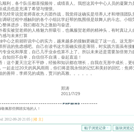
么顺利，各个队伍都喜报频传，成绩喜人。我想这其中中心人员的凝聚力
新成员也是充满了希望与憧憬。
师兄经常说贺老师喜欢大兵团作战，我觉得这确实是培养人才和增强团队
在调研过程中感触到的各个小组比学赶帮的氛围很是鼓舞人的斗志。小组
心整体进步，我们都在为之激励与奋进。
外着实被贺老师的人格魅力所吸引，也佩服贺老师的精神头，有时真让人
力感与未来打算
触中心之前就听说中心的实力，越来越多的接触更确定了这一点。这无形
师所说的焦虑感吧。自己在读书这方面确实很是薄弱，时实践方面虽有接
的专业化和厚度，自己几乎业余也算不上了。所以未来还是需要加倍努力
，自知但不自卑，自信但不自满，奋起直追！
语：这个夏天注定不平静，经验和知识都在增长，自我在无形中成长，更
，一起走过20天的风风雨雨，你们将是我永恒的记忆和美好的回忆：焦师
姐的善辩，李师兄的成熟，贾川的高雅。。。。。。
郑涛
2011/7/29
独敬佩那些脚踏实地的人！
ed: 2012-09-20 21:05 |
[楼 主]
帖子浏览记录
版块浏览记