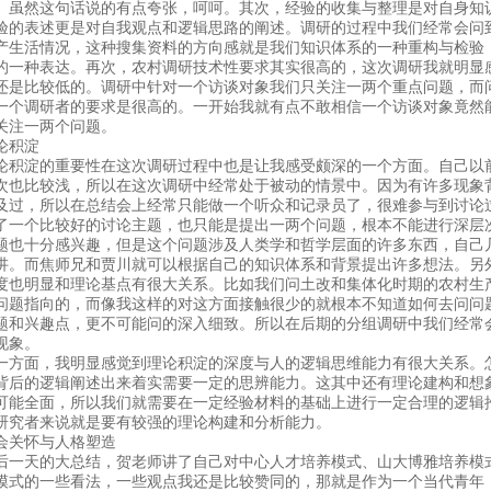
。虽然这句话说的有点夸张，呵呵。其次，经验的收集与整理是对自身知
验的表述更是对自我观点和逻辑思路的阐述。调研的过程中我们经常会问
产生活情况，这种搜集资料的方向感就是我们知识体系的一种重构与检验
的一种表达。再次，农村调研技术性要求其实很高的，这次调研我就明显
还是比较低的。调研中针对一个访谈对象我们只关注一两个重点问题，而
一个调研者的要求是很高的。一开始我就有点不敢相信一个访谈对象竟然
关注一两个问题。
论积淀
论积淀的重要性在这次调研过程中也是让我感受颇深的一个方面。自己以
次也比较浅，所以在这次调研中经常处于被动的情景中。因为有许多现象
及过，所以在总结会上经常只能做一个听众和记录员了，很难参与到讨论
了一个比较好的讨论主题，也只能是提出一两个问题，根本不能进行深层
题也十分感兴趣，但是这个问题涉及人类学和哲学层面的许多东西，自己
讲。而焦师兄和贾川就可以根据自己的知识体系和背景提出许多想法。另
度也明显和理论基点有很大关系。比如我们问土改和集体化时期的农村生
问题指向的，而像我这样的对这方面接触很少的就根本不知道如何去问问
题和兴趣点，更不可能问的深入细致。所以在后期的分组调研中我们经常
现象。
一方面，我明显感觉到理论积淀的深度与人的逻辑思维能力有很大关系。
背后的逻辑阐述出来着实需要一定的思辨能力。这其中还有理论建构和想
可能全面，所以我们就需要在一定经验材料的基础上进行一定合理的逻辑
研究者来说就是要有较强的理论构建和分析能力。
会关怀与人格塑造
后一天的大总结，贺老师讲了自己对中心人才培养模式、山大博雅培养模
模式的一些看法，一些观点我还是比较赞同的，那就是作为一个当代青年