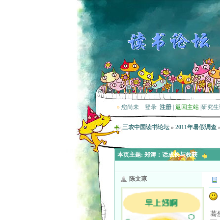
»
您尚未
登录
注册
|
返回主站
|
研究生
三农中国读书论坛
»
2011年暑假调查
本页主题:
郑涛：话成长与收获
陈文琼
蓦