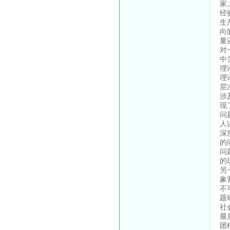
家
经
生
向
量
对
中
理
理
层
涉
现
问
人
深
的
问
的
另
象
不
题
社
最
团