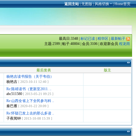
返回主站
|
无图版
|
风格切换
|
Home首页
最高日:3348 |
标记已读
|
精华区
|
最新帖子
主题:2599 | 帖子:40004 | 会员:3106 | 欢迎新会员
程龙雨
最后发表
版主
杨艳吉读书报告（关于韦伯）
杨艳吉
[ 2023-10-11 12:40 ]
Re:陈靖读书（更新至2011. ..
abc511580
[ 2013-05-21 09:25 ]
Re:山西全省上下全民参与科 ..
秦巴雁
[ 2020-01-22 20:09 ]
Re:怀疑已发上去的那么多读 ..
子夜闻钟
[ 2013-10-08 15:39 ]