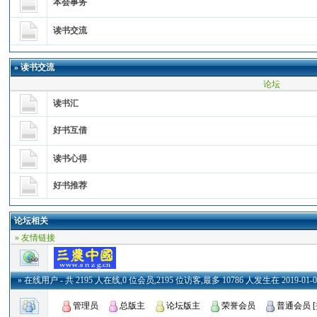
本会事务
读书交流
»
读书交流
论坛
读书汇
好书互借
读书心得
好书推荐
论坛相关
» 友情链接
» 在线用户
- 共 2195 人在线,0 位会员,2195 位访客,最多 10786 人发生在 2019-01-07
管理员
总版主
论坛版主
荣誉会员
普通会员
[