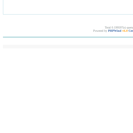
Total 0.199597(s) quer
Powered by
PHPWind
v6.0
Cer