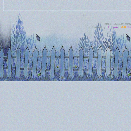
Total 0.176036(s) quer
Powered by
PHPWind
v6.0
Cer