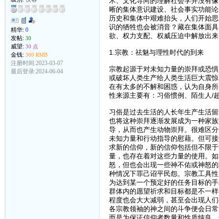
术、文化导向的理解社会学并没有像
晰的集体意识建设、社会事实功能论
历史和集体中艰难抬头，人们开始思
识的牺牲也会被消音？藏在集体面具
精华:
0
欲、权力支配、权威压迫中解放出来
发帖:
30
威望:
30 点
1.宗教：祛魅与理性时代的到来
金钱:
300 RMB
注册时间:2023-03-07
宗教起源于对未知力量的崇拜或恐惧
最后登录:2024-06-04
或破坏人类生产给人类生活巨大震惊
在有太多的不解和困惑，认为自身所
性来源主要有：习俗惯例、陌生人/
习俗是过去生活的人长年生产生活留
也将这种崇拜逐渐发展成为一种家族
导，从而也产生动物崇拜。很难区分
未知力量和行动指导的慰藉。但可接
求新的信仰，新的信仰包括但不限于
量，也存在着对这些力量的使用。如
怒，但也会出现一些神不佑或神怒的
种情况下罪己诏平民怨。宗教工具性
为达到某一个预定好的任务目标的手
群体内的愿望祈求和目标都是不一样
程度也会大大减弱，甚至会出现人们
各宗教领袖的神之间的斗争便会日常
而是为保证信仰者数量和性质纯良，