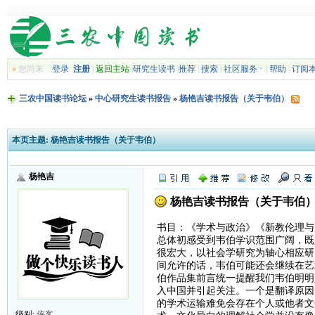
»
您尚未
登录
注册
|
返回主站
|
研究生读书
|
推荐
|
搜索
|
社区服务
|
帮助
|
订阅
三农中国读书论坛
»
中心研究生读书报告
»
杨艳吉读书报告（关于韦伯）
本页主题:
杨艳吉读书报告（关于韦伯）
杨艳吉
杨艳吉读书报告（关于韦伯
书目：《学术与政治》《新教伦理与
总体初感受到韦伯学识范围广阔，既
很宏大，以社会学研究为轴心相应研
间允许的话，韦伯可能还会继续在艺
伯作品集前言统一提醒我们韦伯明明
入中国并引起关注。一个是翻译原因
的学术运输难免会存在个人或他者文
级别:
侠客