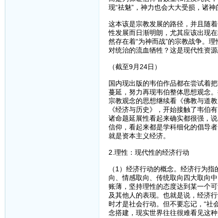
现“祛魅”，神力也会大大受损，诸
这本该是宗教发展的路径，并且随着
性发展而日渐明朗，尤其应该出现在
然存在着“为神而战”的宗教战争。
对统治的流血牺牲？这是现代性资源
（截至9月24日）
国内现出版的韦伯作品都在尝试着把
蔓延，努力再现韦伯整体思想观念。
宗教观念的思想继续看《佛教与道教
《经济与历史》，开始接触了韦伯有关
诸命题延展性看起来确实都很强，说
信仰，看起来都是学科细化的倡导者
就是资本主义经济。
2.理性：现代性的经济行动
（1）经济行动的概念。经济行为指
向、情感取向、传统取向四大取向中
账薄，坚持理性的态度达到某一个可
及其他人的表现。也就是说，经济行
时才是社会行动。但不要忘记，“社
念搭建，现实世界往往很难看见这种