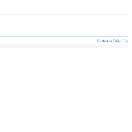
Contact us
|
Wap
|
Top