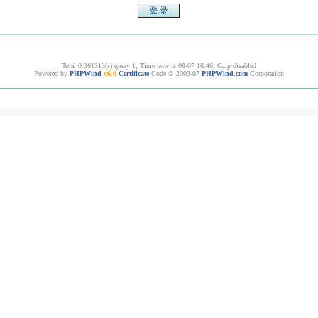
Total 0.361313(s) query 1, Time now is:08-07 16:46, Gzip disabled
Powered by
PHPWind
v6.0
Certificate
Code © 2003-07
PHPWind.com
Corporation