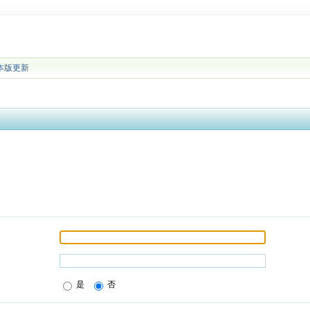
本版更新
是
否