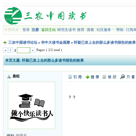
»
您尚未
登录
注册
|
返回主站
|
研究生读书
|
推荐
|
搜索
|
社区服务
|
帮助
|
订阅
三农中国读书论坛
»
华中大读书会观察
»
怀疑已发上去的那么多读书报告的效果
Pages: ( 2/2 total )
«
1
»
2
本页主题:
怀疑已发上去的那么多读书报告的效果
袁松
？？
级别:
管理员