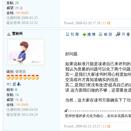
发帖:
29
威望:
29 点
金钱:
290 RMB
注册时间:2008-01-15
最后登录:2018-12-22
Posted: 2009-02-20 17:19 |
11 楼
贾林州
好问题.
如果说标准只能是读者自己来评判的,
我认为质量的问题可以化了两个问题
级别:
管理员
其一,是我们大家读书时用心程度如
交流或许才真知道确实的信息.
其二,是我们有没有改进\提高自己的
讲,这方面我们做的不够，还需要改
精华:
0
发帖:
74
当然，这大家在读书方面确实下了功
威望:
74 点
金钱:
740 RMB
注册时间:2008-04-03
最后登录:2012-04-24
坚持价值的多元化为核心，走向从实践出
Posted: 2009-02-21 23:27 |
12 楼