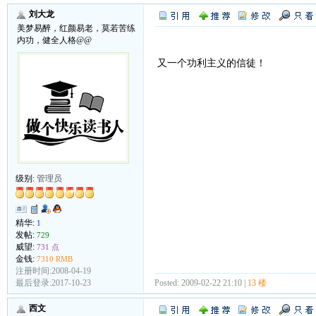
刘大龙
美梦易醉，红颜易老，莫若苦练
内功，健全人格@@
又一个功利主义的信徒！
级别:
管理员
精华:
1
发帖:
729
威望:
731 点
金钱:
7310 RMB
注册时间:2008-04-19
Posted: 2009-02-22 21:10 |
13 楼
最后登录:2017-10-23
西文