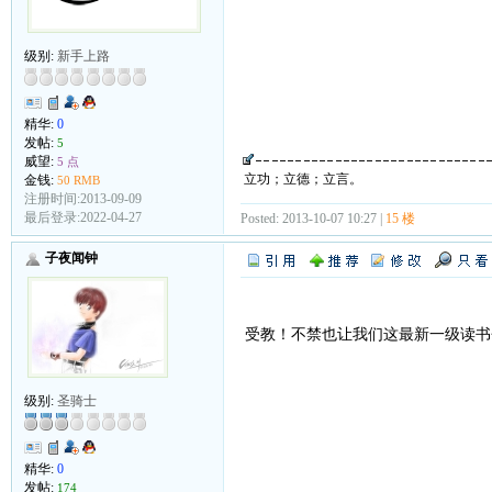
级别:
新手上路
精华:
0
发帖:
5
威望:
5 点
立功；立德；立言。
金钱:
50 RMB
注册时间:2013-09-09
最后登录:2022-04-27
Posted: 2013-10-07 10:27 |
15 楼
子夜闻钟
受教！不禁也让我们这最新一级读书
级别:
圣骑士
精华:
0
发帖:
174