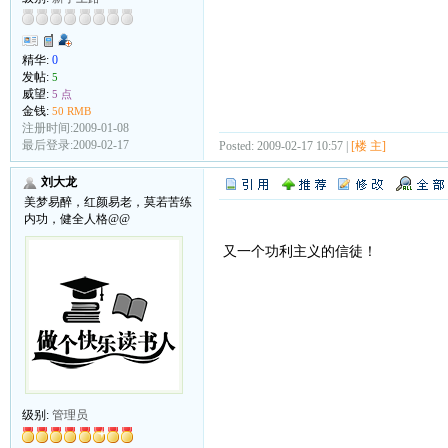
精华:
0
发帖:
5
威望:
5 点
金钱:
50 RMB
注册时间:2009-01-08
最后登录:2009-02-17
Posted: 2009-02-17 10:57 |
[楼 主]
刘大龙
美梦易醉，红颜易老，莫若苦练
内功，健全人格@@
又一个功利主义的信徒！
级别:
管理员