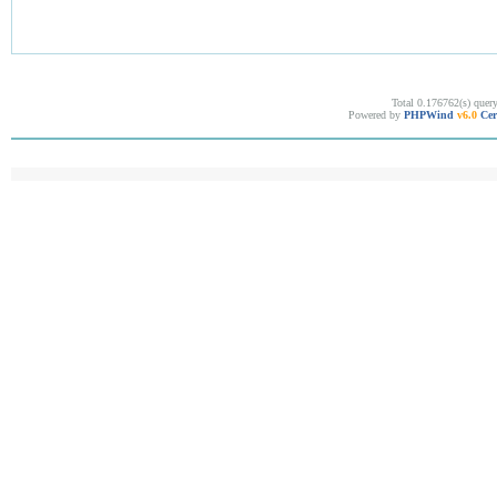
Total 0.176762(s) quer
Powered by
PHPWind
v6.0
Cer