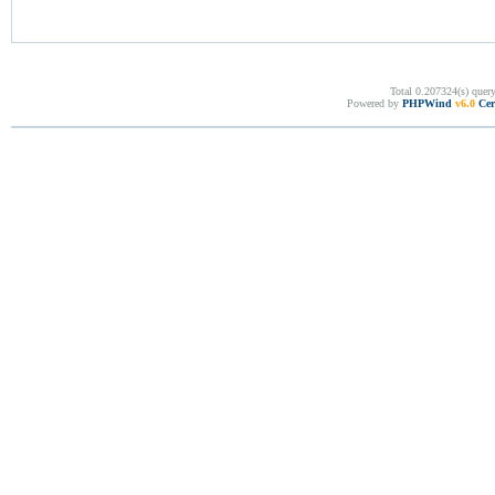
Total 0.207324(s) quer
Powered by
PHPWind
v6.0
Cer