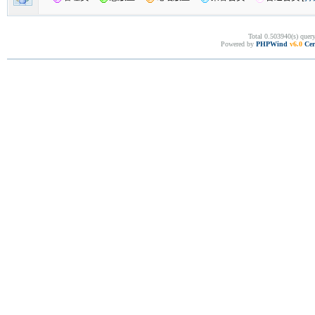
Total 0.503940(s) quer
Powered by
PHPWind
v6.0
Cer