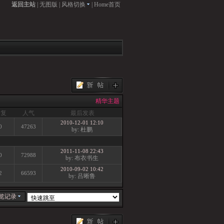
返回主站
|
无图版
|
风格切换
|
Home首页
精华主题
回复
人气
最后发表
2010-12-01 12:10
0
47263
by: 杜鹏
2011-11-08 22:43
0
72988
by: 布衣书生
2010-09-02 10:42
2
66593
by: 吕晰鲁
览记录