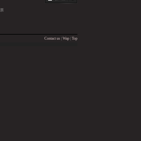
票
Contact us
|
Wap
|
Top