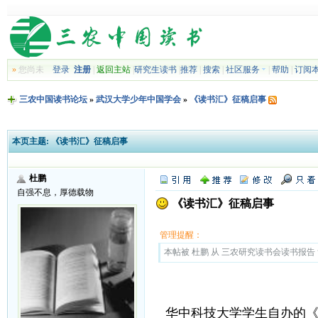
»
您尚未
登录
注册
|
返回主站
|
研究生读书
|
推荐
|
搜索
|
社区服务
|
帮助
|
订阅
三农中国读书论坛
»
武汉大学少年中国学会
»
《读书汇》征稿启事
本页主题:
《读书汇》征稿启事
杜鹏
自强不息，厚德载物
《读书汇》征稿启事
管理提醒：
本帖被 杜鹏 从 三农研究读书会读书报告 复制
华中科技大学学生自办的《