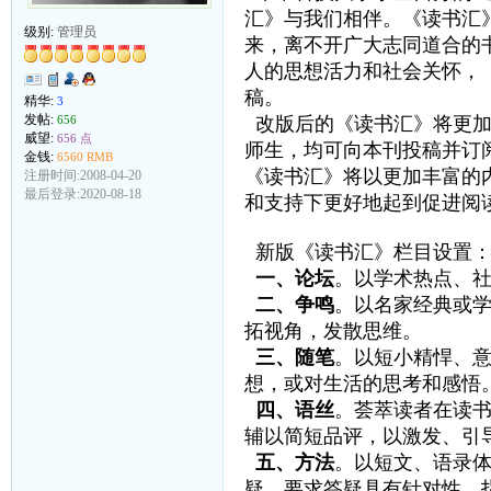
汇》与我们相伴。《读书汇
级别:
管理员
来，离不开广大志同道合的
人的思想活力和社会关怀，
稿。
精华:
3
发帖:
656
改版后的《读书汇》将更
威望:
656 点
师生，均可向本刊投稿并订
金钱:
6560 RMB
《读书汇》将以更加丰富的
注册时间:2008-04-20
最后登录:2020-08-18
和支持下更好地起到促进阅
新版《读书汇》栏目设置
一、论坛
。以学术热点、
二、争鸣
。以名家经典或
拓视角，发散思维。
三、随笔
。以短小精悍、
想，或对生活的思考和感悟。每篇
四、语丝
。荟萃读者在读
辅以简短品评，以激发、引
五、方法
。以短文、语录
疑。要求答疑具有针对性、