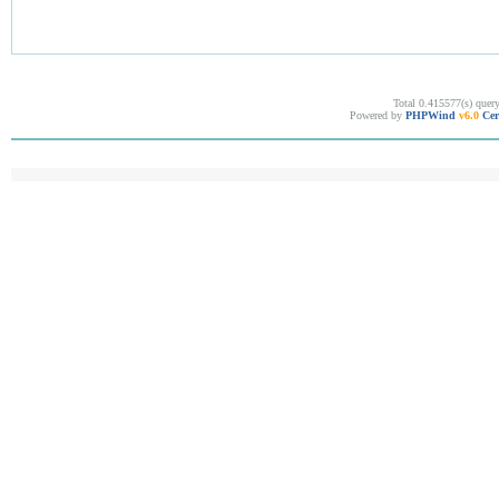
Total 0.415577(s) quer
Powered by
PHPWind
v6.0
Cer