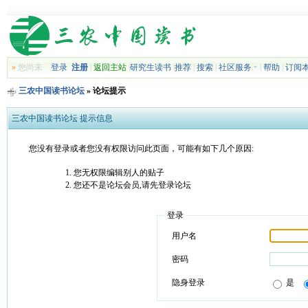
»
您尚未
登录
注册
|
返回主站
|
研究生读书
|
推荐
|
搜索
|
社区服务
|
帮助
|
订阅
三农中国读书论坛
» 论坛提示
三农中国读书论坛 提示信息
您没有登录或者您没有权限访问此页面，可能有如下几个原因:
您无权限编辑别人的贴子
您还不是论坛会员,请先登录论坛
登录
用户名
密码
隐身登录
是