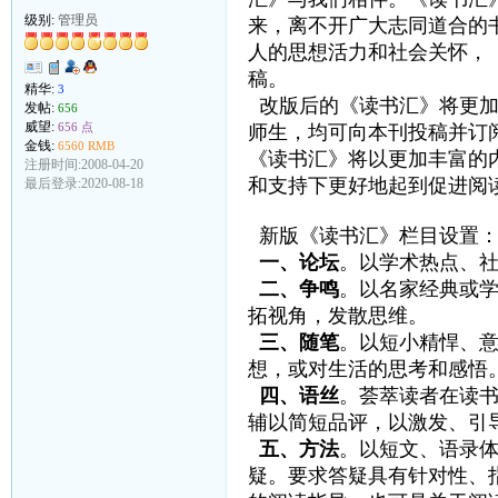
级别:
管理员
来，离不开广大志同道合的
人的思想活力和社会关怀，
稿。
精华:
3
改版后的《读书汇》将更
发帖:
656
威望:
656 点
师生，均可向本刊投稿并订
金钱:
6560 RMB
《读书汇》将以更加丰富的
注册时间:2008-04-20
和支持下更好地起到促进阅
最后登录:2020-08-18
新版《读书汇》栏目设置
一、论坛
。以学术热点、
二、争鸣
。以名家经典或
拓视角，发散思维。
三、随笔
。以短小精悍、
想，或对生活的思考和感悟。每篇
四、语丝
。荟萃读者在读
辅以简短品评，以激发、引
五、方法
。以短文、语录
疑。要求答疑具有针对性、