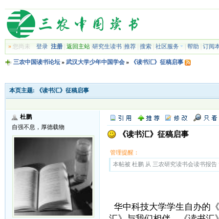
»
您尚未
登录
注册
|
返回主站
|
研究生读书
|
推荐
|
搜索
|
社区服务
|
帮助
|
订阅
三农中国读书论坛
»
武汉大学少年中国学会
»
《读书汇》征稿启事
本页主题:
《读书汇》征稿启事
杜鹏
自强不息，厚德载物
《读书汇》征稿启事
管理提醒：
本帖被 杜鹏 从 三农研究读书会读书报告 复制
华中科技大学学生自办的《
汇》与我们相伴。《读书汇