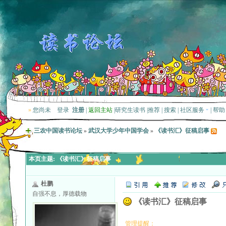
»
您尚未
登录
注册
|
返回主站
|
研究生读书
|
推荐
|
搜索
|
社区服务
|
帮助
三农中国读书论坛
»
武汉大学少年中国学会
»
《读书汇》征稿启事
本页主题:
《读书汇》征稿启事
杜鹏
自强不息，厚德载物
《读书汇》征稿启事
管理提醒：