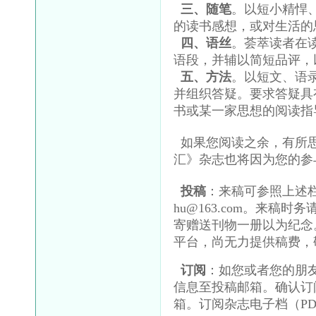
三、随笔
。以短小精悍
的读书感想，或对生活的思考
四、语丝
。荟萃读者在
语段，并辅以简短品评，
五、方法
。以短文、语
并组织答疑。要求答疑具
书或某一家思想的阅读指
如果您阅读之余，有所
汇》杂志也将因为您的参
投稿
：来稿可参照上述
hu@163.com
。来稿时务
寄赠送刊物一册以为纪念
平台，尚无力提供稿费，
订阅
：如您或者您的朋
信息至投稿邮箱。确认订
箱。订阅杂志电子档（P