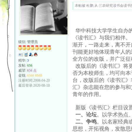
本帖被 杜鹏 从 三农研究读书会读书报告 
华中科技大学学生自办
《读书汇》与我们相伴。
级别:
管理员
渐开，一路走来，离不开
刊能更好地体现青年人的
全方位的改版，并广泛征
精华:
3
改版后的《读书汇》将
发帖:
656
威望:
656 点
否为本校师生，均可向本
金钱:
6560 RMB
台，改版后的《读书汇》
注册时间:2008-04-20
最后登录:2020-08-18
汇》杂志能在您的参与和
青年的作用。
新版《读书汇》栏目设
一、论坛
。以学术热点
二、争鸣
。以名家经典
思想，开拓视角，发散思