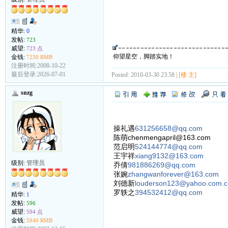
精华:
0
发帖:
723
威望:
723 点
仰望星空，脚踏实地！
金钱:
7230 RMB
注册时间:2008-10-22
最后登录:2026-07-01
Posted: 2010-03-30 23:58 |
[楼 主]
snzg
操礼遇
631256658@qq.com
陈萌chenmengapril@163.com
范启明
524144774@qq.com
王宇祥
xiang9132@163.com
级别:
管理员
乔倩
981886269@qq.com
张婉
zhangwanforever@163.com
刘德新
louderson123@yahoo.com.c
罗轶之
394532412@qq.com
精华:
1
发帖:
596
威望:
594 点
金钱:
5940 RMB