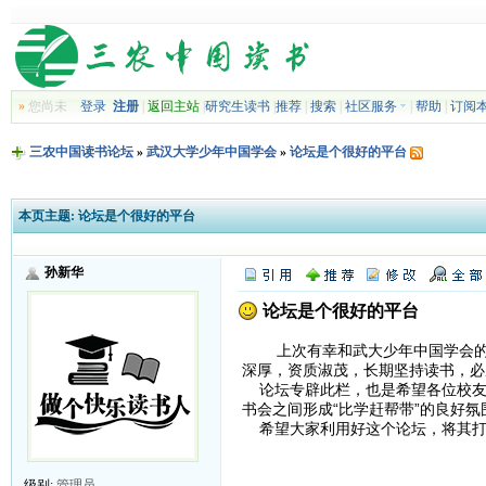
»
您尚未
登录
注册
|
返回主站
|
研究生读书
|
推荐
|
搜索
|
社区服务
|
帮助
|
订阅
三农中国读书论坛
»
武汉大学少年中国学会
»
论坛是个很好的平台
本页主题:
论坛是个很好的平台
孙新华
论坛是个很好的平台
上次有幸和武大少年中国学会的各
深厚，资质淑茂，长期坚持读书，必
论坛专辟此栏，也是希望各位校友
书会之间形成“比学赶帮带”的良好
希望大家利用好这个论坛，将其打
级别:
管理员