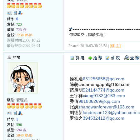
精华:
0
发帖:
723
威望:
723 点
仰望星空，脚踏实地！
金钱:
7230 RMB
注册时间:2008-10-22
最后登录:2026-07-01
Posted: 2010-03-30 23:58 |
[楼 主]
snzg
操礼遇
631256658@qq.com
陈萌chenmengapril@163.com
范启明
524144774@qq.com
王宇祥
xiang9132@163.com
级别:
管理员
乔倩
981886269@qq.com
张婉
zhangwanforever@163.com
刘德新
louderson123@yahoo.com.c
罗轶之
394532412@qq.com
精华:
1
发帖:
596
威望:
594 点
金钱:
5940 RMB