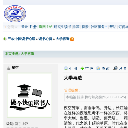
»
您尚未
登录
注册
|
返回主站
|
研究生读书
|
推荐
|
搜索
|
社区服务
|
帮助
|
订阅
三农中国读书论坛
»
读书心得
»
大学再造
本页主题:
大学再造
星空
大学再造
管理提醒：
本帖被 陈锋 执行加亮操作(2008-11-25)
夜空笼罩，雷雨争鸣。身边，长江涌
在这样的夜晚思考不一样的东西。将
李大钊、鲁迅、胡适、蔡元培…一颗
清除，代之以丰硕的草原。时代在变
级别:
新手上路