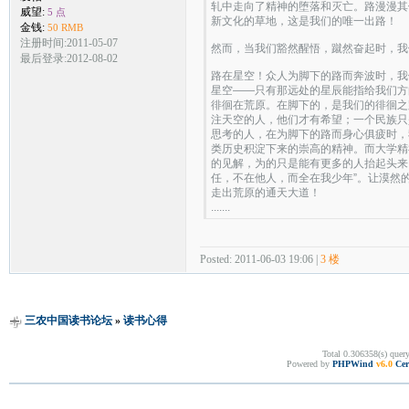
轧中走向了精神的堕落和灭亡。路漫漫其
威望:
5 点
新文化的草地，这是我们的唯一出路！
金钱:
50 RMB
注册时间:2011-05-07
然而，当我们豁然醒悟，蹴然奋起时，我
最后登录:2012-08-02
路在星空！众人为脚下的路而奔波时，我
星空——只有那远处的星辰能指给我们方
徘徊在荒原。在脚下的，是我们的徘徊之
注天空的人，他们才有希望；一个民族只
思考的人，在为脚下的路而身心俱疲时，
类历史积淀下来的崇高的精神。而大学精
的见解，为的只是能有更多的人抬起头来
任，不在他人，而全在我少年”。让漠然
走出荒原的通天大道！
.......
Posted: 2011-06-03 19:06 |
3 楼
三农中国读书论坛
»
读书心得
Total 0.306358(s) quer
Powered by
PHPWind
v6.0
Cer