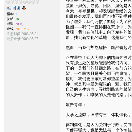
齐喑是一种悲哀。不得不承认，在思
荒原上游荡、寻觅、回忆。游荡是因
今天，寻寻觅觅，却发现那曾经的文
精华:
1
们最终会发现，我们再也找不到播种
发帖:
18
为了虚荣，我们习惯了欺骗；为了私
威望:
20 点
怪圈——我们一直徘徊在荒原中，为
金钱:
200 RMB
发现，我们在倾轧中走向了精神的堕
注册时间:2008-05-21
原，找到新文化的草地，这是我们的
最后登录:2009-05-27
然而，当我们豁然醒悟，蹴然奋起时
路在星空！众人为脚下的路而奔波时
只有那远处的星辰能指给我们方向。
下的，是我们的徘徊之路，在前方的
望；一个民族只是关心脚下的事情，
疲时，我们更应该时常仰望星空，为
神，就是其中最为耀眼的一颗。我们
自己的人生方向，寻找到民族的希望
的人振作，让嘲笑的人走他的路，我
敬告青年：
大学之流弊，归结有三：体制僵化，
体制僵化，是因为受制于行政，受制
即使再强大，也是无法与一个体制抗