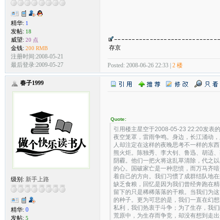
精华:
1
发帖:
18
威望:
20 点
存京
金钱:
200 RMB
注册时间:2008-05-21
最后登录:2009-05-27
Posted: 2008-06-26 22:33 |
2 楼
春子1999
Quote:
引用楼主星空于2008-05-23 22:20发表的
夜空笼罩，雷雨争鸣。身边，长江涌动，
人却注定在这样的夜晚思考不一样的东西
熊火炬。陈独秀、李大钊、鲁迅、胡适、
阴霾。他们一把火将这乱草清除，代之以
的心。国破家亡是一种悲愤，而万马齐喑
着自己的方向。我们习惯了成群结队地在
级别:
新手上路
缺乏食粮，回忆是因为我们曾经奔跑在精
留下的只是稀稀落落的干粮。当我们为这
的种子。更为可悲的是，我们一直在幻想
私利，我们热衷于斗争；为了生存，我们
精华:
0
荒原中，为生存而争竞，却没有想到走出
发帖:
5