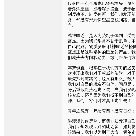
仅剩的一点余粮也已经被埋头走路的
者浑浑噩噩，或者浑水摸鱼，疲于物
制度改革、制度创新，我们却发现前
路，却没有想到仰望星空找到路。当
向。
精神匮乏，是因为受制于体制，受制
富足。因为我们常常不甘于孤单，不
自己的路。物质膨胀-精神匮乏的怪
空虚正是这种精神的匮乏的产品。我
们就失去方向和动力。敢问路在何方
本末倒置，根本在于我们方向的迷失
这体现出我们对于权威的依附，对于
最先找到道路的，也只有那么少数人
我们对自己的极端不自信。问题是，
身后继续迷茫地走下去。当我们发现
根究底，还是因为我们找不到自己的
伸。我们，将何时才真正走出去！
青年之流弊，归结有四：没有目标；
路漫漫其修远兮，而我们却发现自己
我们，却发现，路如此之多，如此复
眼清泉，我们以为到了大海；偶尔走