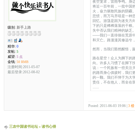
夜空笼罩，雷雨争鸣。身
将近一百年前，一批中国
火，奋力驱散民族的阴霾
悲愤，而万马齐喑是一种
回忆。游荡是因为迷失方
下的只是稀稀落落的干粮
级别:
新手上路
失中否认我们精神的缺乏
——我们一直徘徊在荒原
和灭亡。路漫漫其修远兮
精华:
0
然而，当我们豁然醒悟，
发帖:
5
威望:
5 点
路在星空！众人为脚下的
金钱:
50 RMB
向。许多人习惯了在脚下
注册时间:2011-05-07
说：一个民族有一些关注
最后登录:2012-08-02
的路而身心俱疲时，我们
的一颗。我们不惮于为大
责任，不在他人，而全在
.......
Posted: 2011-06-03 19:06 |
3 楼
三农中国读书论坛
»
读书心得