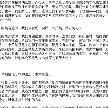
曾经奔跑在精神的沃野。而今天，寻寻觅觅，却发现那曾经的文化果实在
我们再也找不到播种新果实的种子。更为可悲的是，我们一直在幻想和迷
为了生存，我们醉心于倾轧。这就是我们青年发展的一个怪圈——我们一
我们都没有发现，我们在倾轧中走向了精神的堕落和灭亡。路漫漫其修远
唯一出路！
，蹴然奋起时，我们却发现，自己一片茫然。路在何方？
的路而奔波时，我们仰望星空。许多时候，当我们找不到出路时，最好的
有在前方找路，所以我们一直徘徊在荒原。在脚下的，是我们的徘徊之路
望；一个民族只是关心脚下的事情，那是没有未来的。同样，作为一个有
活找到方向。这星空就是人类历史积淀下来的崇高的精神。而大学精神，
的人抬起头来，寻找到自己的人生方向，寻找到民族的希望。要知道，“今
走他的路，我们终究要找到走出荒原的通天大道！
：体制僵化，精神匮乏，本末倒置。
于行政，受制于命令。我们都有感于制度的僵硬化在精神进步中的阻碍作
我们仰望星空，那么或许在我们找到出路之时，仅剩的一点余粮也已经被
或者浑浑噩噩，或者浑水摸鱼，疲于物质的享受和精神的附和，成为制度
路如此之难——我们个体已经陷入了体制的怪圈，我们只想着怎么用脚走
明灯，以此来指引我们的方向。
于体制，受制于道路的迷失。当我们全体走在物质的狭隘道路时，我们再