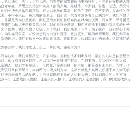
边，长江涌动，脚下，大地无声。当繁华的闹市在疲倦中栖息时，不甘命运安排的人却
热血青年在一片思想的荒芜中点亮了熊熊火炬。陈独秀、李大钊、鲁迅、胡适、蔡元培
。他们一把火将这乱草清除，代之以丰硕的草原。时代在变迁，而不变的，是永恒的变
悲哀。不得不承认，在思想的荒原上，我们这一代青年迷失着自己的方向。我们习惯了
向，寻觅是因为缺乏食粮，回忆是因为我们曾经奔跑在精神的沃野。而今天，寻寻觅觅
。当我们为这点干粮机关算尽时，我们最终会发现，我们再也找不到播种新果实的种子
。为了虚荣，我们习惯了欺骗；为了私利，我们热衷于斗争；为了生存，我们醉心于倾
中，为生存而争竞，却没有想到走出这片荒原，寻找更为广阔的希望田野。我们都没有
，新的世纪，我们必须再一次走出这荒原。走出荒原，找到新文化的草地，这是我们的
蹴然奋起时，我们却发现，自己一片茫然。路在何方？
路而奔波时，我们仰望星空。许多时候，当我们找不到出路时，最好的办法是仰望星空
找路，却没有在前方找路，所以我们一直徘徊在荒原。在脚下的，是我们的徘徊之路，
天空的人，他们才有希望；一个民族只是关心脚下的事情，那是没有未来的。同样，作
更应该时常仰望星空，为自己的生活找到方向。这星空就是人类历史积淀下来的崇高的
学精神而表露自己的见解，为的只是能有更多的人抬起头来，寻找到自己的人生方向，
我少年”。让漠然的人警醒，让迷失的人振作，让嘲笑的人走他的路，我们终究要找到