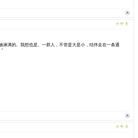
小
中
大
畅淋漓的。我想也是。一群人，不管是大是小，结伴走在一条通
”
小
中
大