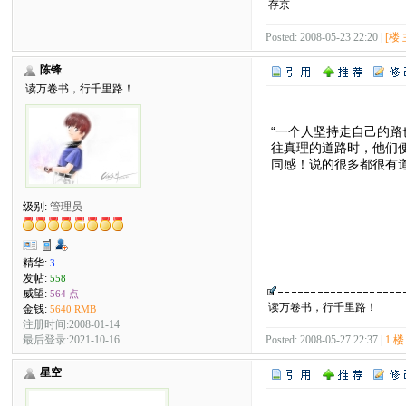
存京
Posted: 2008-05-23 22:20 |
[楼 
陈锋
读万卷书，行千里路！
“一个人坚持走自己的
往真理的道路时，他们
同感！说的很多都很有
级别:
管理员
精华:
3
发帖:
558
威望:
564 点
读万卷书，行千里路！
金钱:
5640 RMB
注册时间:2008-01-14
Posted: 2008-05-27 22:37 |
1 楼
最后登录:2021-10-16
星空