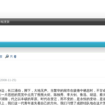
本帖更新
08-11-25)
身边，长江涌动，脚下，大地无声。当繁华的闹市在疲倦中栖息时，不甘
在一片思想的荒芜中点亮了熊熊火炬。陈独秀、李大钊、鲁迅、胡适、蔡
草清除，代之以丰硕的草原。时代在变迁，而不变的，是永恒的变动，是
原上，我们这一代青年迷失着自己的方向。我们习惯了成群结队地在这片