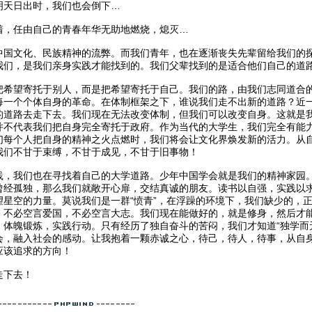
明天日出时，我们也会倒下…
着，任由自己的青春年华无助地燃烧，熄灭…
中国文化、民族精神的流弊。而我们青年，也在逐渐丧失先辈留给我们的
我们，是我们亲身实践才能找到的。我们父辈找到的是适合他们自己的道
把希望寄托于别人，而是把希望寄托于自己。我们的路，由我们志同道合
每一个个体自身的革命。在体制框架之下，谁说我们走不出新的道路？近
的道路去走下去。我们现在无法改变体制，但我们可以改变自身。这就是
并不代表我们把自身完全寄托于政府。作为当代的大学生，我们完全有能
们每个人把自身的精神之火点燃时，我们将会让文化界焕发新的活力。从
我们不甘于束缚，不甘于成见，不甘于旧事物！
践，我们也在寻找着自己的大学道路。少年中国学会就是我们的精神家园
曾经孤独，那么我们就敞开心扉，交结真诚的朋友。读书以自强，实践以求
星空的力量。莫说我们是一群“愤青”，在浮躁的环境下，我们缺少的，正
！不必空言爱国，不必空言大志。我们现在能做好的，就是修身，然后才
，体魄锻炼，实践行动。只有经历了独自奋斗的苦闷，我们才知道“独学而
会，融入社会的感动。让我抱着一颗赤诚之心，待己，待人，待事，从自身
应该追求的方向！
走下去！