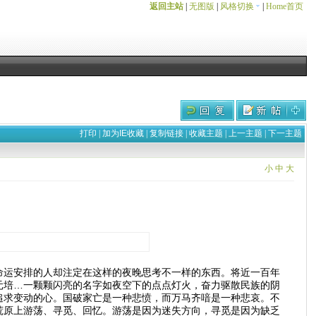
返回主站
|
无图版
|
风格切换
|
Home首页
打印
|
加为IE收藏
|
复制链接
|
收藏主题
|
上一主题
|
下一主题
小
中
大
命运安排的人却注定在这样的夜晚思考不一样的东西。将近一百年
元培…一颗颗闪亮的名字如夜空下的点点灯火，奋力驱散民族的阴
追求变动的心。国破家亡是一种悲愤，而万马齐喑是一种悲哀。不
荒原上游荡、寻觅、回忆。游荡是因为迷失方向，寻觅是因为缺乏