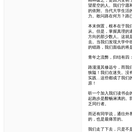
望星空的人。我们宁愿
的依附。当代大学生活
力。敢问路在何方？路
本末倒置，根本在于我
从。但是，掌握真理的
方向的那少数人。这就
去。当我们发现大学中
的错路，我们面临的将
青年之流弊，归结有四
路漫漫其修远兮，而我
狭隘！我们在迷失。没
实践…这些都成了我们
原！
听一个加入我们读书会
起跑步是酣畅淋漓的。
乏同行者。
而还有同学说，通往外
的，也是最痛苦的。
我们走了下去，只是不