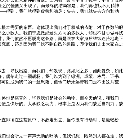
神匮乏的怪圈又出现了。而最终的结局将是，我们再也找不到精神
——得到，我们就得到虚荣和满足；失去，我们就失去方向和动
己根本需要的东西。这体现出我们对于权威的依附，对于多数的服
那么少数人。我们宁愿做那迷失方向的多数人，却也不甘心做寻找
时，我们依然不愿脱离这条路，而是跟在大家身后继续迷茫地走下
根究底，还是因为我们找不到自己的道路，即使我们走出大家在走
散去，寻找出路。而我们，却发现，路如此之多，如此复杂，如此
海；偶尔走过一颗胡杨，我们以为到了绿洲。成绩、称号、证书、
都可以成为我们的一丝慰藉，但他们所永远带我们走不出这片荒
的路也是痛苦的，毕竟我们是社会的动物。而今天他说，和我们一
们便是快乐的。大学缺乏动力，根本上是因为我们缺乏自制力，缺
一直徘徊在这荒原中，不必走出去。当你没有行动时，是最轻松
我们也会听见一声声无助的呼唤，但我们想，既然别人都在走，我