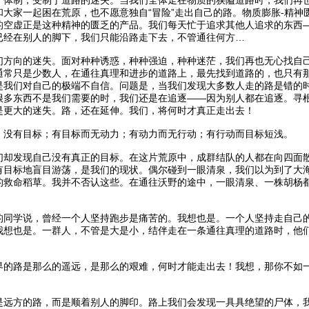
和大家一起困在荒原，也不愿意独自“冒险”走出自己的路。物质膨胀-精
的空虚正是这种精神的匮乏的产品。我们每天忙于追求其他人追求的东西
已经在别人的脚下，我们只能沿路走下去，不管通往何方…
们方向的迷失。面对种种诱惑，种种强迫，种种迷茫，我们再也无心找自
通常只是少数人，在通往真理和进步的道路上，最先找到道路的，也只有
是我们对自己的极端不自信。问题是，当我们发现大多数人走的路是错的
很多东西不是我们需要的时，我们还是在追逐——因为别人都在追逐。寻
是更大的迷失。路，还在延伸。我们，将何时才真正走出去！
：没有目标；有目标而无动力；有动力而无行动；有行动而目标短浅。
们却发现自己没有真正的目标。在这片荒原中，成群结队的人都在向四面
有目标地盲目游荡，是我们的现状。偶尔碰到一眼清泉，我们以为到了大
的救命稻草。我并不否认这些。在通往沃野的途中，一眼清泉、一株胡杨
的同学说，曾经一个人坚持跑步是痛苦的。我想也是。一个人坚持走自己
我想也是。一群人，不管是大是小，结伴走在一条通往真理的道路时，他
界的路是那么的遥远，是那么的艰难，何时才能走出去！我想，那你不如
是远方的路，而是顺着别人的脚印。路上我们会发现一具具绝望的尸体，