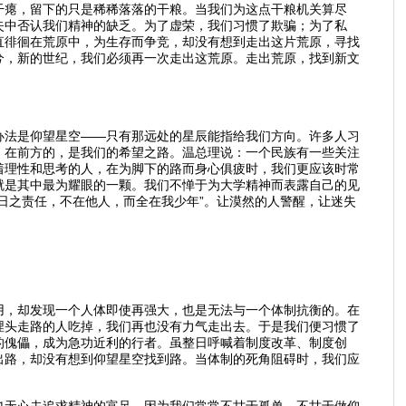
干瘪，留下的只是稀稀落落的干粮。当我们为这点干粮机关算尽
失中否认我们精神的缺乏。为了虚荣，我们习惯了欺骗；为了私
直徘徊在荒原中，为生存而争竞，却没有想到走出这片荒原，寻找
兮，新的世纪，我们必须再一次走出这荒原。走出荒原，找到新文
办法是仰望星空——只有那远处的星辰能指给我们方向。许多人习
，在前方的，是我们的希望之路。温总理说：一个民族有一些关注
着理性和思考的人，在为脚下的路而身心俱疲时，我们更应该时常
就是其中最为耀眼的一颗。我们不惮于为大学精神而表露自己的见
日之责任，不在他人，而全在我少年”。让漠然的人警醒，让迷失
用，却发现一个人体即使再强大，也是无法与一个体制抗衡的。在
埋头走路的人吃掉，我们再也没有力气走出去。于是我们便习惯了
的傀儡，成为急功近利的行者。虽整日呼喊着制度改革、制度创
出路，却没有想到仰望星空找到路。当体制的死角阻碍时，我们应
也无心去追求精神的富足。因为我们常常不甘于孤单，不甘于做仰