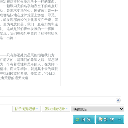
注定在这样的夜晚思考不一样的东西。
…一颗颗闪亮的名字如夜空下的点点灯
动，是追求变动的心。国破家亡是一种
成群结队地在这片荒原上游荡、寻觅、
，却发现那曾经的文化果实在干瘪，留
。更为可悲的是，我们一直在幻想和迷
轧。这就是我们青年发展的一个怪圈
发现，我们在倾轧中走向了精神的堕落
唯一出路！
——只有那远处的星辰能指给我们方
在前方的，是我们的希望之路。温总理
为一个有着理性和思考的人，在为脚下
精神。而大学精神，就是其中最为耀眼
寻找到民族的希望。要知道，“今日之
走出荒原的通天大道！
帖子浏览记录
版块浏览记录