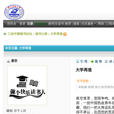
»
您尚未
登录
注册
|
返回主站
|
研究生读书
|
推荐
|
搜索
|
社区服务
|
帮助
|
订阅
三农中国读书论坛
»
读书心得
»
大学再造
本页主题:
大学再造
星空
大学再造
管理提醒：
本帖被 陈锋 执行加亮操作(20
夜空笼罩，雷雨争鸣。
前，一批中国热血青年
霾。他们一把火将这乱
级别:
新手上路
得不承认，在思想的荒