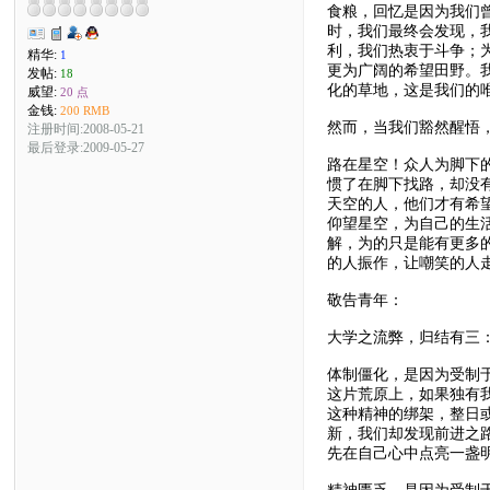
食粮，回忆是因为我们
时，我们最终会发现，
利，我们热衷于斗争；
精华:
1
更为广阔的希望田野。
发帖:
18
化的草地，这是我们的
威望:
20 点
金钱:
200 RMB
然而，当我们豁然醒悟
注册时间:2008-05-21
最后登录:2009-05-27
路在星空！众人为脚下
惯了在脚下找路，却没
天空的人，他们才有希
仰望星空，为自己的生
解，为的只是能有更多
的人振作，让嘲笑的人
敬告青年：
大学之流弊，归结有三
体制僵化，是因为受制
这片荒原上，如果独有
这种精神的绑架，整日
新，我们却发现前进之
先在自己心中点亮一盏
精神匮乏，是因为受制