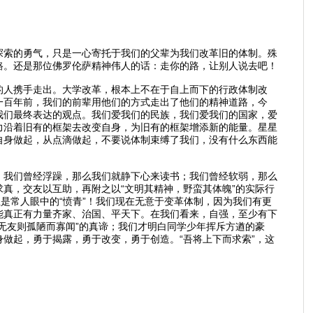
探索的勇气，只是一心寄托于我们的父辈为我们改革旧的体制。殊
路。还是那位佛罗伦萨精神伟人的话：走你的路，让别人说去吧！
的人携手走出。大学改革，根本上不在于自上而下的行政体制改
一百年前，我们的前辈用他们的方式走出了他们的精神道路，今
我们最终表达的观点。我们爱我们的民族，我们爱我们的国家，爱
力沿着旧有的框架去改变自身，为旧有的框架增添新的能量。星星
自身做起，从点滴做起，不要说体制束缚了我们，没有什么东西能
。我们曾经浮躁，那么我们就静下心来读书；我们曾经软弱，那么
真，交友以互助，再附之以“文明其精神，野蛮其体魄”的实际行
是常人眼中的“愤青”！我们现在无意于变革体制，因为我们有更
能真正有力量齐家、治国、平天下。在我们看来，自强，至少有下
无友则孤陋而寡闻”的真谛；我们才明白同学少年挥斥方遒的豪
做起，勇于揭露，勇于改变，勇于创造。“吾将上下而求索”，这