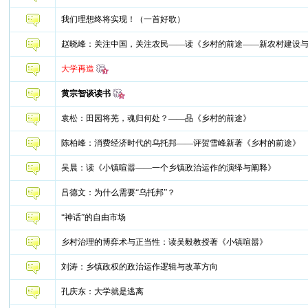
我们理想终将实现！（一首好歌）
赵晓峰：关注中国，关注农民——读《乡村的前途——新农村建设
大学再造
黄宗智谈读书
袁松：田园将芜，魂归何处？——品《乡村的前途》
陈柏峰：消费经济时代的乌托邦——评贺雪峰新著《乡村的前途》
吴晨：读《小镇喧嚣——一个乡镇政治运作的演绎与阐释》
吕德文：为什么需要“乌托邦”？
“神话”的自由市场
乡村治理的博弈术与正当性：读吴毅教授著《小镇喧嚣》
刘涛：乡镇政权的政治运作逻辑与改革方向
孔庆东：大学就是逃离