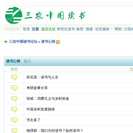
»
您尚未
登录
注册
|
返回主站
|
研究生读书
|
推荐
|
搜索
|
社区服务
|
帮助
|
订阅
三农中国读书论坛
»
读书心得
读书心得
版主:
状态
孙见喜：读书与人生
考研故事分享
张斌：消费主义与乡村前途
中国乡村发展脉络
书太多了
钱理群：我们为何读书？如何读书？