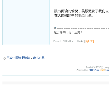
跳出阅读的愉悦，吴毅激发了我们去
在大国崛起中的地位问题。
读万卷书，行千里路！
Posted: 2008-03-16 16:42 |
[楼 主]
三农中国读书论坛
»
读书心得
Total 0.317937(s) quer
Powered by
PHPWind
v6.0
Cer