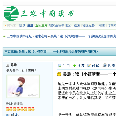
»
您尚未
登录
注册
|
返回主站
|
研究生读书
|
推荐
|
搜索
|
社区服务
|
帮助
|
订阅
三农中国读书论坛
»
读书心得
»
吴晨：读《小镇喧嚣——一个乡镇政治运作的演
本页主题:
吴晨：读《小镇喧嚣——一个乡镇政治运作的演绎与阐释》
陈锋
读万卷书，行千里路！
吴晨：读《小镇喧嚣——一个
这是一本让人既体味阅读乐趣，又能
山的农村题材电视剧《刘老根》生动
是派出专员在北京与上访的矿山业主
素养的分析，让人身临其境，又不禁
级别:
管理员
书一开头，就是镇政府年初布置迎接