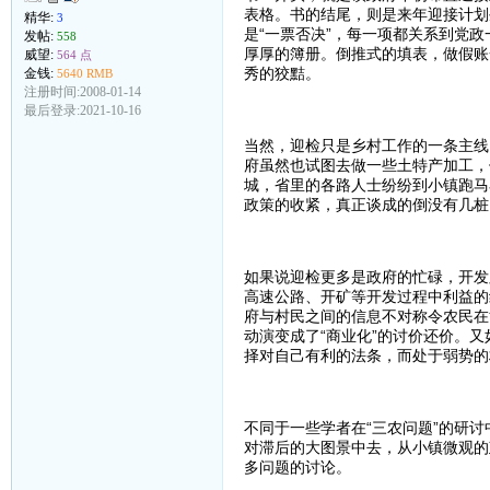
表格。书的结尾，则是来年迎接计划
精华:
3
是“一票否决”，每一项都关系到党
发帖:
558
厚厚的簿册。倒推式的填表，做假账
威望:
564 点
秀的狡黠。
金钱:
5640 RMB
注册时间:2008-01-14
最后登录:2021-10-16
当然，迎检只是乡村工作的一条主线
府虽然也试图去做一些土特产加工，
城，省里的各路人士纷纷到小镇跑马
政策的收紧，真正谈成的倒没有几桩
如果说迎检更多是政府的忙碌，开发
高速公路、开矿等开发过程中利益的
府与村民之间的信息不对称令农民在
动演变成了“商业化”的讨价还价。又
择对自己有利的法条，而处于弱势的
不同于一些学者在“三农问题”的研
对滞后的大图景中去，从小镇微观的
多问题的讨论。