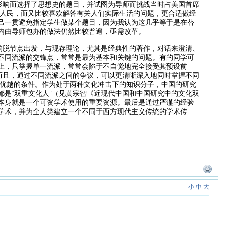
影响而选择了思想史的题目，并试图为导师而挑战当时占美国首席
关注普通人民，而又比较喜欢解答有关人们实际生活的问题，更合适做经
己一贯避免指定学生做某个题目，因为我认为这几乎等于是在替
内由导师包办的做法仍然比较普遍，亟需改革。
的脱节点出发，与现存理论，尤其是经典性的著作，对话来澄清、
不同流派的交锋点，常常是最为基本和关键的问题。有的同学可
上，只掌握单一流派，常常会陷于不自觉地完全接受其预设前
。而且，通过不同流派之间的争议，可以更清晰深入地同时掌握不同
生优越的条件。作为处于两种文化冲击下的知识分子，中国的研究
都是“双重文化人”（见黄宗智《近现代中国和中国研究中的文化双
本身就是一个可资学术使用的重要资源。最后是通过严谨的经验
学术，并为全人类建立一个不同于西方现代主义传统的学术传
小
中
大