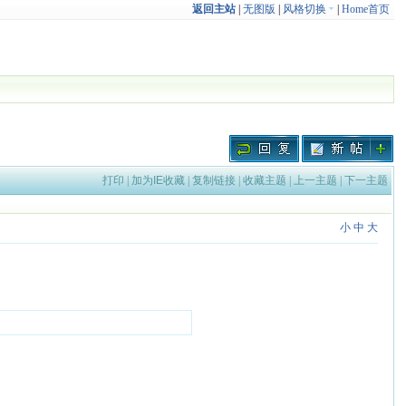
返回主站
|
无图版
|
风格切换
|
Home首页
打印
|
加为IE收藏
|
复制链接
|
收藏主题
|
上一主题
|
下一主题
小
中
大