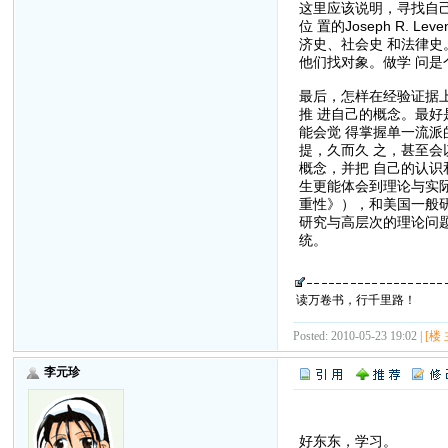
这里应该说明，寻找自
位 置的Joseph R
济史、社会史 和法律
他们找对象。做学 问
最后，怎样在经验证据
推 进自己的概念。最
能会觉 得掌握单一流
提，久而久 之，甚至
概念，并把 自己的认
生更能体会到理论与实
重性》），和美国一般
研究与高层次的理论问
统。
读万卷书，行千里路！
Posted: 2010-05-23 19:02 |
[楼 
李元珍
好东东，学习。