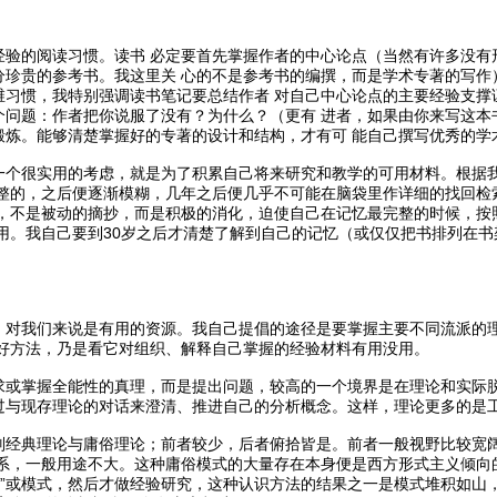
经验的阅读习惯。读书 必定要首先掌握作者的中心论点（当然有许多没有
分珍贵的参考书。我这里关 心的不是参考书的编撰，而是学术专著的写作
维习惯，我特别强调读书笔记要总结作者 对自己中心论点的主要经验支撑
个问题：作者把你说服了没有？为什么？（更有 进者，如果由你来写这本
锻炼。能够清楚掌握好的专著的设计和结构，才有可 能自己撰写优秀的学
一个很实用的考虑，就是为了积累自己将来研究和教学的可用材料。根据
完整的，之后便逐渐模糊，几年之后便几乎不可能在脑袋里作详细的找回检
结，不是被动的摘抄，而是积极的消化，迫使自己在记忆最完整的时候，按
使用。我自己要到30岁之后才清楚了解到自己的记忆（或仅仅把书排列在
。
，对我们来说是有用的资源。我自己提倡的途径是要掌握主要不同流派的
最好方法，乃是看它对组织、解释自己掌握的经验材料有用没用。
求或掌握全能性的真理，而是提出问题，较高的一个境界是在理论和实际脱
过与现存理论的对话来澄清、推进自己的分析概念。这样，理论更多的是工
别经典理论与庸俗理论；前者较少，后者俯拾皆是。前者一般视野比较宽
联系，一般用途不大。这种庸俗模式的大量存在本身便是西方形式主义倾向
论”或模式，然后才做经验研究，这种认识方法的结果之一是模式堆积如山