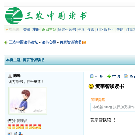
»
您尚未
登录
注册
|
返回主站
|
研究生读书
|
推荐
|
搜索
|
社区服务
|
帮助
|
订阅
三农中国读书论坛
»
读书心得
»
黄宗智谈读书
本页主题:
黄宗智谈读书
陈锋
读万卷书，行千里路！
黄宗智谈读书
管理提醒：
本帖被 snzg 执行加亮操作(20
黄宗智谈读书
级别:
管理员