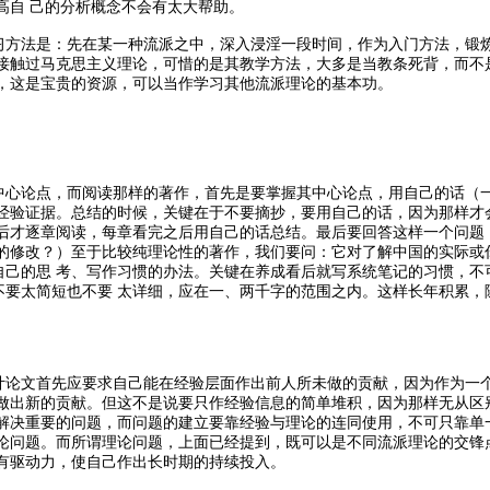
高自 己的分析概念不会有太大帮助。
习方法是：先在某一种流派之中，深入浸淫一段时间，作为入门方法，锻
经接触过马克思主义理论，可惜的是其教学方法，大多是当教条死背，而不
炼，这是宝贵的资源，可以当作学习其他流派理论的基本功。
中心论点，而阅读那样的著作，首先是要掌握其中心论点，用自己的话（
其经验证据。总结的时候，关键在于不要摘抄，要用自己的话，因为那样才
之后才逐章阅读，每章看完之后用自己的话总结。最后要回答这样一个问题
样的修改？）至于比较纯理论性的著作，我们要问：它对了解中国的实际或
自己的思 考、写作习惯的办法。关键在养成看后就写系统笔记的习惯，不
不要太简短也不要 太详细，应在一、两千字的范围之内。这样长年积累，
计论文首先应要求自己能在经验层面作出前人所未做的贡献，因为作为一
上做出新的贡献。但这不是说要只作经验信息的简单堆积，因为那样无从区
来解决重要的问题，而问题的建立要靠经验与理论的连同使用，不可只靠单
理论问题。而所谓理论问题，上面已经提到，既可以是不同流派理论的交锋
会有驱动力，使自己作出长时期的持续投入。