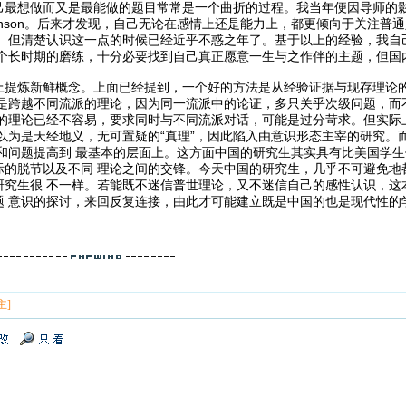
己最想做而又是最能做的题目常常是一个曲折的过程。我当年便因导师的
. Levenson。后来才发现，自己无论在感情上还是能力上，都更倾向于
史。但清楚认识这一点的时候已经近乎不惑之年了。基于以上的经验，我自
是个长时期的磨练，十分必要找到自己真正愿意一生与之作伴的主题，但国
上提炼新鲜概念。上面已经提到，一个好的方法是从经验证据与现存理论
好是跨越不同流派的理论，因为同一流派中的论证，多只关乎次级问题，而
派的理论已经不容易，要求同时与不同流派对话，可能是过分苛求。但实际
会以为是天经地义，无可置疑的“真理”，因此陷入由意识形态主宰的研究
识和问题提高到 最基本的层面上。这方面中国的研究生其实具有比美国学
际的脱节以及不同 理论之间的交锋。今天中国的研究生，几乎不可避免地
研究生很 不一样。若能既不迷信普世理论，又不迷信自己的感性认识，这
题 意识的探讨，来回反复连接，由此才可能建立既是中国的也是现代性的
主]