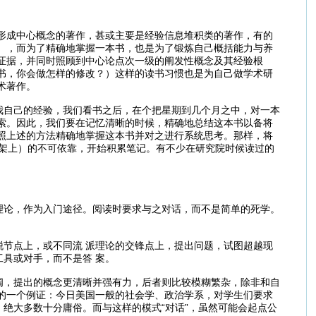
形成中心概念的著作，甚或主要是经验信息堆积类的著作，有的
），而为了精确地掌握一本书，也是为了锻炼自己概括能力与养
证据，并同时照顾到中心论点次一级的阐发性概念及其经验根
书，你会做怎样的修改？）这样的读书习惯也是为自己做学术研
术著作。
我自己的经验，我们看书之后，在个把星期到几个月之中，对一本
索。因此，我们要在记忆清晰的时候，精确地总结这本书以备将
照上述的方法精确地掌握这本书并对之进行系统思考。那样，将
书架上）的不可依靠，开始积累笔记。有不少在研究院时候读过的
理论，作为入门途径。阅读时要求与之对话，而不是简单的死学。
节点上，或不同流 派理论的交锋点上，提出问题，试图超越现
具或对手，而不是答 案。
阔，提出的概念更清晰并强有力，后者则比较模糊繁杂，除非和自
的一个例证：今日美国一般的社会学、政治学系，对学生们要求
，绝大多数十分庸俗。而与这样的模式“对话”，虽然可能会起点公