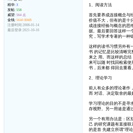
1、阅读方法
精华:
3
发帖:
558
首先要养成连接概念与
威望:
564 点
金钱:
价值不大，但有的是十
5640 RMB
注册时间:2008-01-14
成连接经验与概念的思
最后登录:2021-10-16
据。最后要回答这样一
究，写学术专著的一种
这样的读书习惯另外有
书 的记忆是比较清晰
来之 用。而这样的总
来可以随 时找回检索
书，后来都 得回去重看
2、理论学习
前人有众多的理论著作
而 对话、决定取舍的
学习理论的目的不是寻
存视野。另一用途是通
另一个有用办法是：区
己 的研究课题有直接
的是首 先建立所谓“理