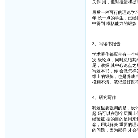
关作 用，但对推进和提
最后一种可行的理论学
年 长一点的学生，已
中得到 概括能力的锻
3、写读书报告
学术著作都应带有一个
次 级论点，同时总结
尾，掌握 其中心论点
写这本书，你 会做怎
维上的锻炼，也是养成
模糊不清。笔记最好既
4、研究写作
我这里要强调的是，设
起 码可以在那个层面
经验证 据的目的是用
念，用以解决 重要的
的问题，因为那样 才