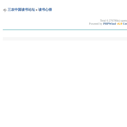
三农中国读书论坛
»
读书心得
Total 0.276780(s) quer
Powered by
PHPWind
v6.0
Cer