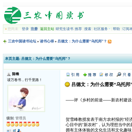
»
您尚未
登录
注册
|
返回主站
|
研究生读书
|
推荐
|
搜索
|
社区服务
|
帮助
|
订阅
三农中国读书论坛
»
读书心得
»
吕德文：为什么需要“乌托邦”？
本页主题:
吕德文：为什么需要“乌托邦”？
陈锋
读万卷书，行千里路！
吕德文：为什么需要“乌托邦
——评《乡村的前途——新农村建设
级别:
管理员
贺雪峰教授发表于南方农村报的“经济
心目中的“新农村”，认为理想当中
拥有主体体验的文化生活和文化趣味