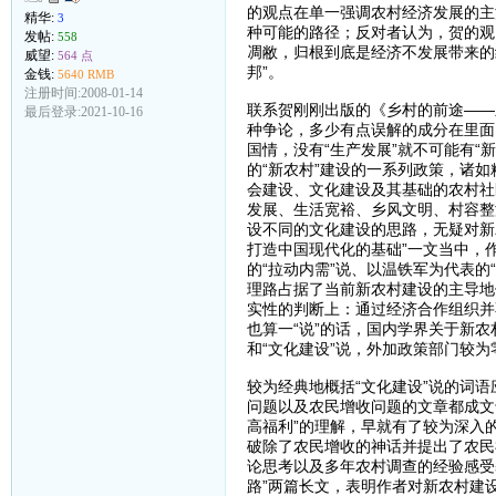
的观点在单一强调农村经济发展的主
精华:
3
种可能的路径；反对者认为，贺的观
发帖:
558
凋敝，归根到底是经济不发展带来的
威望:
564 点
邦”。
金钱:
5640 RMB
注册时间:2008-01-14
联系贺刚刚出版的《乡村的前途——
最后登录:2021-10-16
种争论，多少有点误解的成分在里面
国情，没有“生产发展”就不可能有“
的“新农村”建设的一系列政策，诸
会建设、文化建设及其基础的农村社
发展、生活宽裕、乡风文明、村容整
设不同的文化建设的思路，无疑对新
打造中国现代化的基础”一文当中，
的“拉动内需”说、以温铁军为代表的
理路占据了当前新农村建设的主导地
实性的判断上：通过经济合作组织并
也算一“说”的话，国内学界关于新农
和“文化建设”说，外加政策部门较
较为经典地概括“文化建设”说的词语
问题以及农民增收问题的文章都成文于
高福利”的理解，早就有了较为深入
破除了农民增收的神话并提出了农民
论思考以及多年农村调查的经验感受
路”两篇长文，表明作者对新农村建