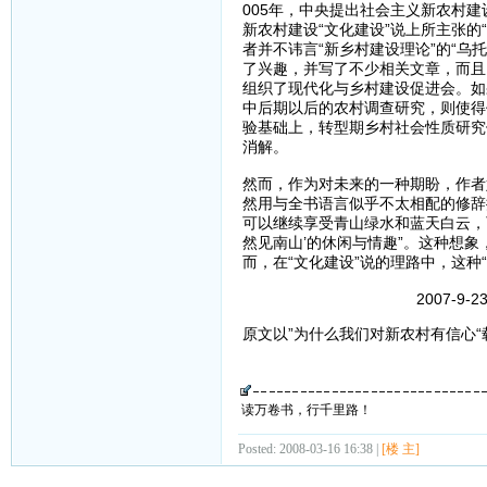
005年，中央提出社会主义新农村
新农村建设“文化建设”说上所主张
者并不讳言“新乡村建设理论”的“乌
了兴趣，并写了不少相关文章，而且
组织了现代化与乡村建设促进会。如
中后期以后的农村调查研究，则使得
验基础上，转型期乡村社会性质研究
消解。
然而，作为对未来的一种期盼，作者
然用与全书语言似乎不太相配的修辞
可以继续享受青山绿水和蓝天白云，
然见南山’的休闲与情趣”。这种想象
而，在“文化建设”说的理路中，这种“
2007-9-2
原文以”为什么我们对新农村有信心“
读万卷书，行千里路！
Posted: 2008-03-16 16:38 |
[楼 主]