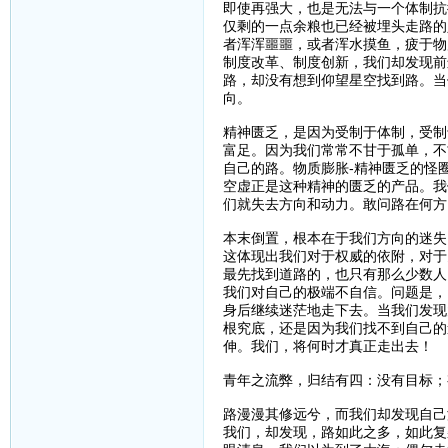
即使再强大，也是无法与一个体制抗
仅剩的一点余粮也已经被埋头走路的
者浑浑噩噩，或者浑水摸鱼，疲于物
制度改革、制度创新，我们却发现前
路，却没有想到仰望星空找到路。当
向。
精神匮乏，是因为受制于体制，受制
富足。因为我们常常不甘于孤单，不
自己的路。物质膨胀-精神匮乏的怪
空虚正是这种精神的匮乏的产品。我
们就失去方向和动力。敢问路在何方
本末倒置，根本在于我们方向的迷失
这体现出我们对于权威的依附，对于
最先找到道路的，也只有那么少数人
我们对自己的极端不自信。问题是，
身后继续迷茫地走下去。当我们发现
根究底，还是因为我们找不到自己的
伸。我们，将何时才真正走出去！
青年之流弊，归结有四：没有目标；
路漫漫其修远兮，而我们却发现自己
我们，却发现，路如此之多，如此复