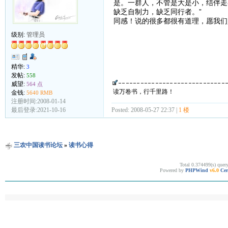
是。一群人，不管是大是小，结伴走
缺乏自制力，缺乏同行者。”
同感！说的很多都很有道理，愿我们
级别:
管理员
精华:
3
发帖:
558
威望:
564 点
读万卷书，行千里路！
金钱:
5640 RMB
注册时间:2008-01-14
Posted: 2008-05-27 22:37 |
1 楼
最后登录:2021-10-16
三农中国读书论坛
»
读书心得
Total 0.374499(s) quer
Powered by
PHPWind
v6.0
Cer