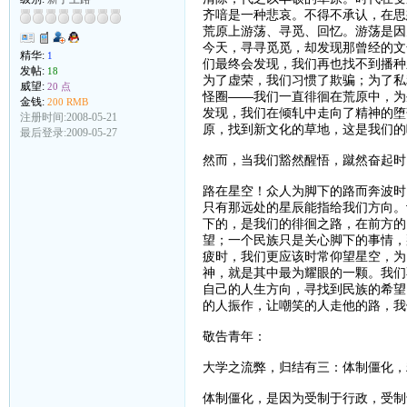
齐喑是一种悲哀。不得不承认，在思
荒原上游荡、寻觅、回忆。游荡是因
今天，寻寻觅觅，却发现那曾经的文
精华:
1
们最终会发现，我们再也找不到播种
发帖:
18
为了虚荣，我们习惯了欺骗；为了私
威望:
20 点
怪圈——我们一直徘徊在荒原中，为
金钱:
200 RMB
发现，我们在倾轧中走向了精神的堕
注册时间:2008-05-21
原，找到新文化的草地，这是我们的
最后登录:2009-05-27
然而，当我们豁然醒悟，蹴然奋起时
路在星空！众人为脚下的路而奔波时
只有那远处的星辰能指给我们方向。
下的，是我们的徘徊之路，在前方的
望；一个民族只是关心脚下的事情，
疲时，我们更应该时常仰望星空，为
神，就是其中最为耀眼的一颗。我们
自己的人生方向，寻找到民族的希望
的人振作，让嘲笑的人走他的路，我
敬告青年：
大学之流弊，归结有三：体制僵化，
体制僵化，是因为受制于行政，受制