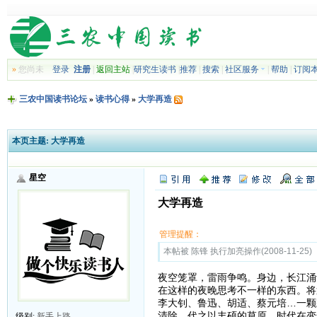
»
您尚未
登录
注册
|
返回主站
|
研究生读书
|
推荐
|
搜索
|
社区服务
|
帮助
|
订阅
三农中国读书论坛
»
读书心得
»
大学再造
本页主题:
大学再造
星空
大学再造
管理提醒：
本帖被 陈锋 执行加亮操作(2008-11-25)
夜空笼罩，雷雨争鸣。身边，长江涌
在这样的夜晚思考不一样的东西。将
李大钊、鲁迅、胡适、蔡元培…一颗
清除，代之以丰硕的草原。时代在变
级别:
新手上路