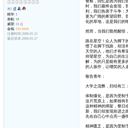
食粮，回忆是因为我们
时，我们最终会发现，
利，我们热衷于斗争；
精华:
1
更为广阔的希望田野。
发帖:
18
化的草地，这是我们的
威望:
20 点
金钱:
200 RMB
然而，当我们豁然醒悟
注册时间:2008-05-21
最后登录:2009-05-27
路在星空！众人为脚下
惯了在脚下找路，却没
天空的人，他们才有希
仰望星空，为自己的生
解，为的只是能有更多
的人振作，让嘲笑的人
敬告青年：
大学之流弊，归结有三
体制僵化，是因为受制
这片荒原上，如果独有
这种精神的绑架，整日
新，我们却发现前进之
先在自己心中点亮一盏
精神匮乏，是因为受制