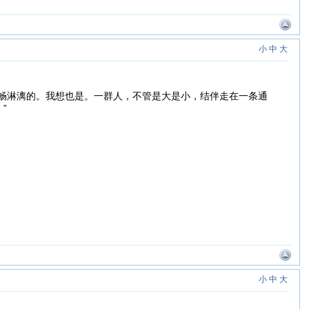
小
中
大
畅淋漓的。我想也是。一群人，不管是大是小，结伴走在一条通
”
小
中
大