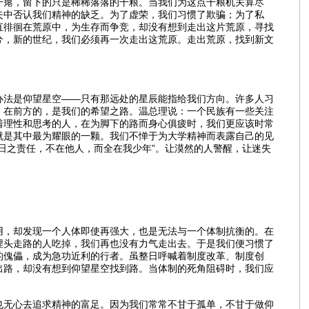
干瘪，留下的只是稀稀落落的干粮。当我们为这点干粮机关算尽
失中否认我们精神的缺乏。为了虚荣，我们习惯了欺骗；为了私
直徘徊在荒原中，为生存而争竞，却没有想到走出这片荒原，寻找
兮，新的世纪，我们必须再一次走出这荒原。走出荒原，找到新文
办法是仰望星空——只有那远处的星辰能指给我们方向。许多人习
，在前方的，是我们的希望之路。温总理说：一个民族有一些关注
着理性和思考的人，在为脚下的路而身心俱疲时，我们更应该时常
就是其中最为耀眼的一颗。我们不惮于为大学精神而表露自己的见
日之责任，不在他人，而全在我少年”。让漠然的人警醒，让迷失
用，却发现一个人体即使再强大，也是无法与一个体制抗衡的。在
埋头走路的人吃掉，我们再也没有力气走出去。于是我们便习惯了
的傀儡，成为急功近利的行者。虽整日呼喊着制度改革、制度创
出路，却没有想到仰望星空找到路。当体制的死角阻碍时，我们应
也无心去追求精神的富足。因为我们常常不甘于孤单，不甘于做仰