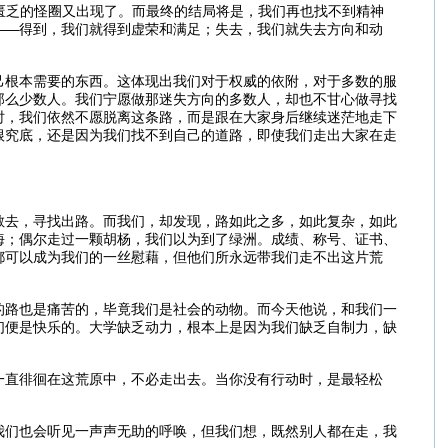
神匮乏的怪圈又出现了。而最终的结局将是，我们再也找不到精神
——得到，我们就得到虚荣和满足；失去，我们就失去方向和动
己根本需要的东西。这体现出我们对于权威的依附，对于多数的服
那么少数人。我们宁愿做那迷失方向的多数人，却也不甘心做寻找
时，我们依然不愿脱离这条路，而是跟在大家身后继续迷茫地走下
根究底，还是因为我们找不到自己的道路，即使我们走出大家在走
散去，寻找出路。而我们，却发现，路如此之多，如此复杂，如此
海；偶尔走过一颗胡杨，我们以为到了绿洲。成绩、称号、证书、
都可以成为我们的一丝慰藉，但他们所永远带我们走不出这片荒
的路也是痛苦的，毕竟我们是社会的动物。而今天他说，和我们一
们便是快乐的。大学缺乏动力，根本上是因为我们缺乏自制力，缺
一直徘徊在这荒原中，不必走出去。当你没有行动时，是最轻松
我们也会听见一声声无助的呼唤，但我们想，既然别人都在走，我