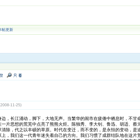
本帖更新
08-11-25)
身边，长江涌动，脚下，大地无声。当繁华的闹市在疲倦中栖息时，不甘
在一片思想的荒芜中点亮了熊熊火炬。陈独秀、李大钊、鲁迅、胡适、蔡
草清除，代之以丰硕的草原。时代在变迁，而不变的，是永恒的变动，是
原上，我们这一代青年迷失着自己的方向。我们习惯了成群结队地在这片