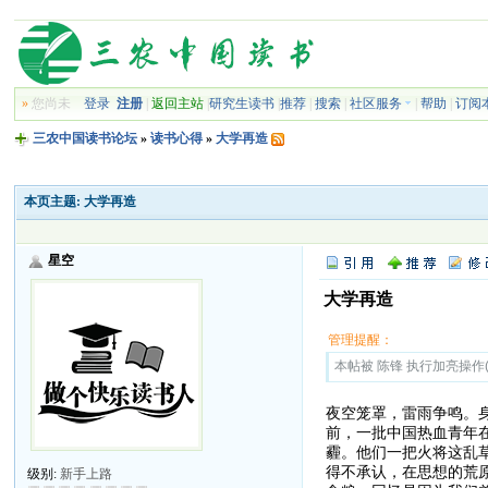
»
您尚未
登录
注册
|
返回主站
|
研究生读书
|
推荐
|
搜索
|
社区服务
|
帮助
|
订阅
三农中国读书论坛
»
读书心得
»
大学再造
本页主题:
大学再造
星空
大学再造
管理提醒：
本帖被 陈锋 执行加亮操作(20
夜空笼罩，雷雨争鸣。
前，一批中国热血青年
霾。他们一把火将这乱
得不承认，在思想的荒
级别:
新手上路