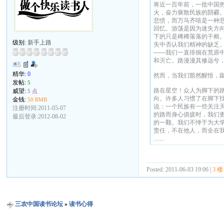
将近一百年前，一批中国
火，奋力驱散民族的阴霾
悲愤，而万马齐喑是一种
回忆。游荡是因为迷失方
下的只是稀稀落落的干粮
级别:
新手上路
失中否认我们精神的缺乏
——我们一直徘徊在荒原
和灭亡。路漫漫其修远兮
精华:
0
然而，当我们豁然醒悟，
发帖:
5
路在星空！众人为脚下的
威望:
5 点
向。许多人习惯了在脚下
金钱:
50 RMB
说：一个民族有一些关注
注册时间:2011-05-07
的路而身心俱疲时，我们
最后登录:2012-08-02
的一颗。我们不惮于为大
责任，不在他人，而全在
.......
Posted: 2011-06-03 19:06 |
3 楼
三农中国读书论坛
»
读书心得