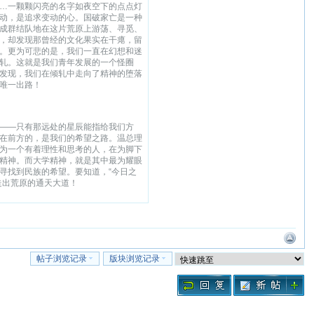
…一颗颗闪亮的名字如夜空下的点点灯
动，是追求变动的心。国破家亡是一种
成群结队地在这片荒原上游荡、寻觅、
，却发现那曾经的文化果实在干瘪，留
。更为可悲的是，我们一直在幻想和迷
轧。这就是我们青年发展的一个怪圈
发现，我们在倾轧中走向了精神的堕落
唯一出路！
——只有那远处的星辰能指给我们方
在前方的，是我们的希望之路。温总理
为一个有着理性和思考的人，在为脚下
精神。而大学精神，就是其中最为耀眼
寻找到民族的希望。要知道，“今日之
走出荒原的通天大道！
帖子浏览记录
版块浏览记录