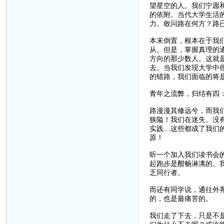
望星空的人。我们宁愿
的依附。当代大学生活
力。敢问路在何方？路
本末倒置，根本在于我
从。但是，掌握真理的
方向的那少数人。这就
去。当我们发现大学中
的错路，我们面临的将
青年之流弊，归结有四
路漫漫其修远兮，而我
狭隘！我们在迷失。没
实践…这些都成了我们
原！
听一个加入我们读书会
起跑步是酣畅淋漓的。
乏同行者。
而还有同学说，通往外
的，也是最痛苦的。
我们走了下去，只是不