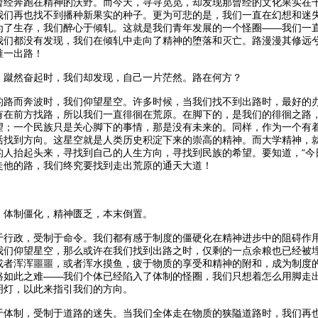
曾经奔跑在精神的沃野。而今天，寻寻觅觅，却发现那曾经的文化果实在
我们再也找不到播种新果实的种子。更为可悲的是，我们一直在幻想和迷
为了生存，我们醉心于倾轧。这就是我们青年发展的一个怪圈——我们一
我们都没有发现，我们在倾轧中走向了精神的堕落和灭亡。路漫漫其修远
唯一出路！
，蹴然奋起时，我们却发现，自己一片茫然。路在何方？
的路而奔波时，我们仰望星空。许多时候，当我们找不到出路时，最好的
有在前方找路，所以我们一直徘徊在荒原。在脚下的，是我们的徘徊之路
望；一个民族只是关心脚下的事情，那是没有未来的。同样，作为一个有
活找到方向。这星空就是人类历史积淀下来的崇高的精神。而大学精神，
的人抬起头来，寻找到自己的人生方向，寻找到民族的希望。要知道，“今
走他的路，我们终究要找到走出荒原的通天大道！
：体制僵化，精神匮乏，本末倒置。
于行政，受制于命令。我们都有感于制度的僵硬化在精神进步中的阻碍作
我们仰望星空，那么或许在我们找到出路之时，仅剩的一点余粮也已经被
或者浑浑噩噩，或者浑水摸鱼，疲于物质的享受和精神的附和，成为制度
路如此之难——我们个体已经陷入了体制的怪圈，我们只想着怎么用脚走
明灯，以此来指引我们的方向。
于体制，受制于道路的迷失。当我们全体走在物质的狭隘道路时，我们再