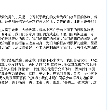
探索的勇气，只是一心寄托于我们的父辈为我们改革旧的体制。殊
路。还是那位佛罗伦萨精神伟人的话：走你的路，让别人说去吧！
的人携手走出。大学改革，根本上不在于自上而下的行政体制改
一百年前，我们的前辈用他们的方式走出了他们的精神道路，今
我们最终表达的观点。我们爱我们的民族，我们爱我们的国家，爱
力沿着旧有的框架去改变自身，为旧有的框架增添新的能量。星星
自身做起，从点滴做起，不要说体制束缚了我们，没有什么东西能
。我们曾经浮躁，那么我们就静下心来读书；我们曾经软弱，那么
真，交友以互助，再附之以“文明其精神，野蛮其体魄”的实际行
是常人眼中的“愤青”！我们现在无意于变革体制，因为我们有更
能真正有力量齐家、治国、平天下。在我们看来，自强，至少有下
无友则孤陋而寡闻”的真谛；我们才明白同学少年挥斥方遒的豪
做起，勇于揭露，勇于改变，勇于创造。“吾将上下而求索”，这