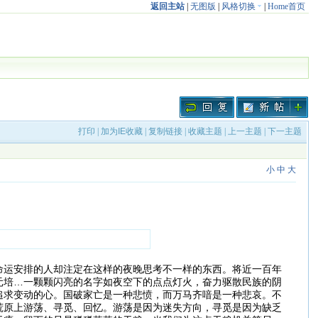
返回主站
|
无图版
|
风格切换
|
Home首页
打印
|
加为IE收藏
|
复制链接
|
收藏主题
|
上一主题
|
下一主题
小
中
大
命运安排的人却注定在这样的夜晚思考不一样的东西。将近一百年
元培…一颗颗闪亮的名字如夜空下的点点灯火，奋力驱散民族的阴
追求变动的心。国破家亡是一种悲愤，而万马齐喑是一种悲哀。不
荒原上游荡、寻觅、回忆。游荡是因为迷失方向，寻觅是因为缺乏