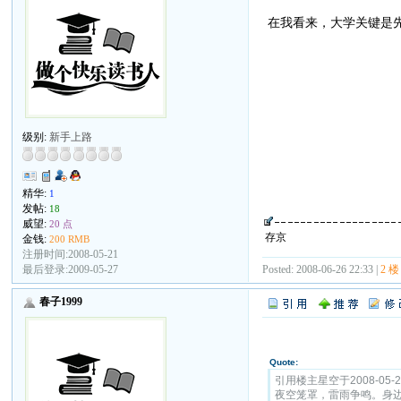
在我看来，大学关键是
级别:
新手上路
精华:
1
发帖:
18
威望:
20 点
存京
金钱:
200 RMB
注册时间:2008-05-21
最后登录:2009-05-27
Posted: 2008-06-26 22:33 |
2 楼
春子1999
Quote:
引用楼主星空于2008-05-2
夜空笼罩，雷雨争鸣。身