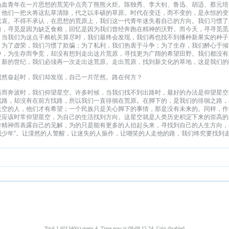
热血青年在一片思想的荒芜中点亮了熊熊火炬。陈独秀、李大钊、鲁迅、胡适、蔡元培
。他们一把火将这乱草清除，代之以丰硕的草原。时代在变迁，而不变的，是永恒的变
悲哀。不得不承认，在思想的荒原上，我们这一代青年迷失着自己的方向。我们习惯了
向，寻觅是因为缺乏食粮，回忆是因为我们曾经奔跑在精神的沃野。而今天，寻寻觅觅
。当我们为这点干粮机关算尽时，我们最终会发现，我们再也找不到播种新果实的种子
。为了虚荣，我们习惯了欺骗；为了私利，我们热衷于斗争；为了生存，我们醉心于倾
中，为生存而争竞，却没有想到走出这片荒原，寻找更为广阔的希望田野。我们都没有
，新的世纪，我们必须再一次走出这荒原。走出荒原，找到新文化的草地，这是我们的
蹴然奋起时，我们却发现，自己一片茫然。路在何方？
路而奔波时，我们仰望星空。许多时候，当我们找不到出路时，最好的办法是仰望星空
找路，却没有在前方找路，所以我们一直徘徊在荒原。在脚下的，是我们的徘徊之路，
天空的人，他们才有希望；一个民族只是关心脚下的事情，那是没有未来的。同样，作
更应该时常仰望星空，为自己的生活找到方向。这星空就是人类历史积淀下来的崇高的
学精神而表露自己的见解，为的只是能有更多的人抬起头来，寻找到自己的人生方向，
我少年”。让漠然的人警醒，让迷失的人振作，让嘲笑的人走他的路，我们终究要找到
Total 1.601340(s) query 4, Time now is:08-08 15:24, Gzip disabled