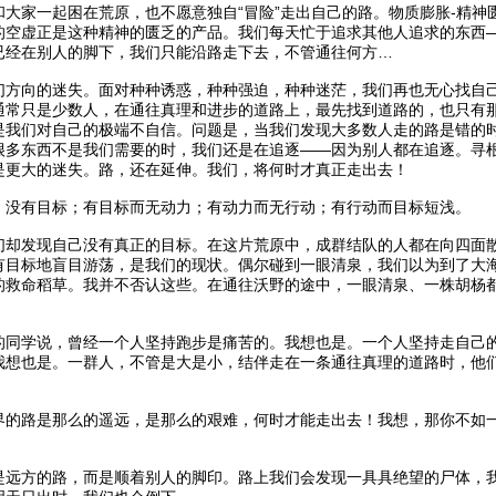
和大家一起困在荒原，也不愿意独自“冒险”走出自己的路。物质膨胀-精
的空虚正是这种精神的匮乏的产品。我们每天忙于追求其他人追求的东西
已经在别人的脚下，我们只能沿路走下去，不管通往何方…
们方向的迷失。面对种种诱惑，种种强迫，种种迷茫，我们再也无心找自
通常只是少数人，在通往真理和进步的道路上，最先找到道路的，也只有
是我们对自己的极端不自信。问题是，当我们发现大多数人走的路是错的
很多东西不是我们需要的时，我们还是在追逐——因为别人都在追逐。寻
是更大的迷失。路，还在延伸。我们，将何时才真正走出去！
：没有目标；有目标而无动力；有动力而无行动；有行动而目标短浅。
们却发现自己没有真正的目标。在这片荒原中，成群结队的人都在向四面
有目标地盲目游荡，是我们的现状。偶尔碰到一眼清泉，我们以为到了大
的救命稻草。我并不否认这些。在通往沃野的途中，一眼清泉、一株胡杨
的同学说，曾经一个人坚持跑步是痛苦的。我想也是。一个人坚持走自己
我想也是。一群人，不管是大是小，结伴走在一条通往真理的道路时，他
界的路是那么的遥远，是那么的艰难，何时才能走出去！我想，那你不如
是远方的路，而是顺着别人的脚印。路上我们会发现一具具绝望的尸体，