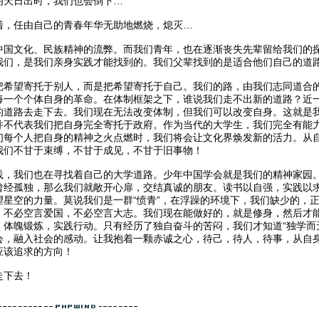
明天日出时，我们也会倒下…
着，任由自己的青春年华无助地燃烧，熄灭…
中国文化、民族精神的流弊。而我们青年，也在逐渐丧失先辈留给我们的
我们，是我们亲身实践才能找到的。我们父辈找到的是适合他们自己的道
把希望寄托于别人，而是把希望寄托于自己。我们的路，由我们志同道合
每一个个体自身的革命。在体制框架之下，谁说我们走不出新的道路？近
的道路去走下去。我们现在无法改变体制，但我们可以改变自身。这就是
并不代表我们把自身完全寄托于政府。作为当代的大学生，我们完全有能
们每个人把自身的精神之火点燃时，我们将会让文化界焕发新的活力。从
我们不甘于束缚，不甘于成见，不甘于旧事物！
践，我们也在寻找着自己的大学道路。少年中国学会就是我们的精神家园
曾经孤独，那么我们就敞开心扉，交结真诚的朋友。读书以自强，实践以求
星空的力量。莫说我们是一群“愤青”，在浮躁的环境下，我们缺少的，正
！不必空言爱国，不必空言大志。我们现在能做好的，就是修身，然后才
，体魄锻炼，实践行动。只有经历了独自奋斗的苦闷，我们才知道“独学而
会，融入社会的感动。让我抱着一颗赤诚之心，待己，待人，待事，从自身
应该追求的方向！
走下去！