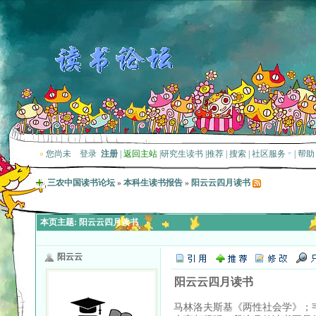
»
您尚未
登录
注册
|
返回主站
|
研究生读书
|
推荐
|
搜索
|
社区服务
|
帮助
三农中国读书论坛
»
本科生读书报告
»
阳云云四月读书
本页主题:
阳云云四月读书
阳云云
阳云云四月读书
马林洛夫斯基《两性社会学》；