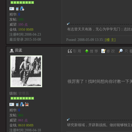
精华:
0
发帖:
195
威望:
195 点
有志登天天有路，无心为学学无门；志比
金钱:
1950 RMB
注册时间:2008-04-23
最后登录:2015-10-08
Posted: 2008-05-09 13:35 |
[楼 主]
田孟
很厉害了！找时间想向你讨教一下
级别:
管理员
精华:
0
发帖:
861
威望:
861 点
研究新领域，开辟新战线。做好能够独立
金钱:
8610 RMB
注册时间:2008-04-18