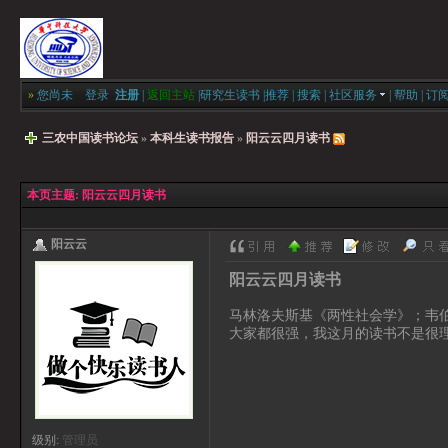
»
您尚未
登录
注册
|
返回主站
|
研究生读书
|
推荐
|
搜索
|
社区服务
|
帮助
|
订
三农中国读书论坛
»
本科生读书报告
»
阳云云四月读书
本页主题:
阳云云四月读书
阳云云
阳云云四月读书
马林洛夫斯基《两性社会学》；韦
大家都很强，我这月的读书不是很
级别:
管理员