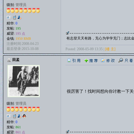
级别:
管理员
精华:
0
发帖:
195
威望:
195 点
有志登天天有路，无心为学学无门；志比
金钱:
1950 RMB
注册时间:2008-04-23
最后登录:2015-10-08
Posted: 2008-05-09 13:35 |
[楼 主]
田孟
很厉害了！找时间想向你讨教一下
级别:
管理员
精华:
0
发帖:
861
威望:
861 点