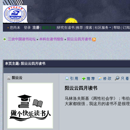
»
您尚未
登录
注册
|
返回主站
|
研究生读书
|
推荐
|
搜索
|
社区服务
|
帮助
|
订阅
三农中国读书论坛
»
本科生读书报告
»
阳云云四月读书
本页主题:
阳云云四月读书
阳云云
阳云云四月读书
马林洛夫斯基《两性社会学》；韦伯
大家都很强，我这月的读书不是很理