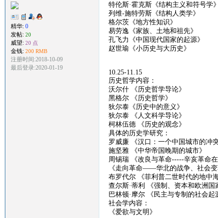
特伦斯
·霍克斯《结构主义和符号学
列维
-
施特劳斯《结构人类学》
格尔茨《地方性知识》
精华:
0
易劳逸《家族、土地和祖先》
发帖:
20
孔飞力《中国现代国家的起源》
威望:
20 点
赵世瑜《小历史与大历史》
金钱:
200 RMB
注册时间:2018-10-09
最后登录:2020-01-19
10.25-11.15
历史哲学内容：
沃尔什
《
历史哲学导论
》
黑格尔
《
历史哲学
》
狄尔泰《历史中的意义》
狄尔泰
《
人文科学导论
》
柯林伍德
《
历史的观念
》
具体的历史学研究：
罗威廉
《汉口：一个中国城市的冲
施坚雅
《
中华帝国晚期的城市
》
周锡瑞
《
改良与革命
-----
辛亥革命在
《
走向革命
——
华北的战争、社会变
布罗代尔
《菲利普二世时代的地中
查尔斯
·蒂利 《强制、资本和欧洲国
巴林顿
·
摩尔
《
民主与专制的社会起
社会学内容：
《爱欲与文明》