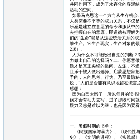
共同作用下，成为了永存化的客观结
活动的空间。
如果马克思这一个方向从生存机会
人类需要不平等的权力关系，不仅是
乐感是建立在意愿的命令和服从中的
去把握自在的意愿，即道德被理解为
们的
“生命”就是从这些统治关系的
够生产。它生产现实，生产对象的领
218
）。
人为什么不可能做出自觉的判断？
力做出自己的选择吗？二、你愿意做
题才是真正尖锐的质问。左派，不追
且乐于被人做出选择。启蒙思想家把
予的，人的思考、行为、乃至最隐秘
说，
“人们是否能有意识地留在谎言
感想：
因为自己太懒了，所以每月的读书
候才会有动力去写，过了那段时间就
毅力又总是难以为继，也是因为要看
一、暑假时期的书单：
《
民族国家与暴力
》、《
现代性
史》、《文明的进程》、《实践感》