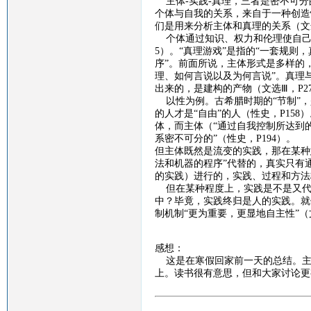
主体
-
实践
-
真理，三者是密不可分
个体与自我的关系，来自于一种创造
们是用来分析主体和真理的关系（文
个体通过知识、权力和伦理使自
5
）。“真理游戏”是指的“一套规则
序”。前面所说，主体形式是多样的
理、如何言说以及为何言说”。真理
出来的，是建构的产物（文选Ⅲ，
P2
以性为例。古希腊时期的
“节制”
的人才是“自由”的人（性史，
P158
）
体，而主体（“通过自我控制所达到的
系密不可分的”（性史，
P194
）。
但主体既然是流变的实践，那在某种
法和机器的程序”代替的，真实只有通
的实践）进行的，实践、过程和方法
但在某种程度上，实践是不是又代
中？毕竟，实践终归是人的实践。就
制机制“更为重要，更显地自主性”（
感想：
这是在寒假回家前一天的总结。主
上。读书很有意思，但和大家讨论更