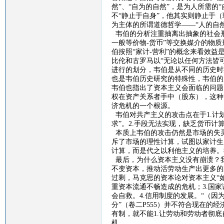
然”、“自为的自然”，是为人所需的
不“静止于自身”，他其实则静止于
为主体的所谓道德哲学——“人的自然
韦伯的分析注重抽离出抽象的社会
一般等价物
-
货币”等交换媒介的物
伯按照“家计
-
营利”的概念来看效益
比伦和古罗马以“无论以任何方法皆
进行的划分，韦伯是从不同的历史时
也是韦伯历史研究的特殊性，韦伯的
韦伯也指出了资本主义会面临的问题
权在资产关系者手中（股东），这种
济危机的一个根源。
韦伯对共产主义的攻击点在于
1.
计
求”。
2.
手段无法实现，缺乏货币计
本质上韦伯的攻击仍然是市场的失
斥了市场的理性计算，试图以家计生
计算，而是代之以利他主义的培养。
最后，
为什么资本主义没有崩溃？
不变资本，推动活劳动生产出更多的
过剩，马克思的资本论对资本主义“
重资本流通不畅造成的危机；
3.
国家
会自救。
4.
信用制度的发展。
“（因
分”（卷二
P555
）并不符合现在的经
有制，就不能
1.
让劳动和劳动者彻底
机。