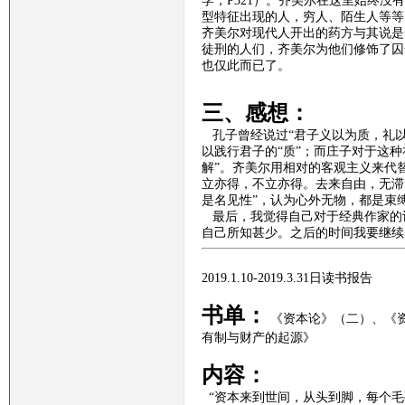
学，
P321
）。齐美尔在这里始终没有
型特征出现的人，穷人、陌生人等等
齐美尔对现代人开出的药方与其说是
徒刑的人们，齐美尔为他们修饰了囚
也仅此而已了。
三、感想：
孔子曾经说过
“
君子义以为质，礼
以践行君子的“质”；而庄子对于这种
解”。齐美尔用相对的客观主义来代
立亦得，不立亦得。去来自由，无滞
是名见性”，认为心外无物，都是束
最后，我觉得自己对于经典作家的
自己所知甚少。之后的时间我要继续
2019.1.10-2019.3.31
日读书报告
书单：
《资本论》（二）、
《
有制与财产的起源》
内容：
“资本来到世间，从头到脚，每个毛