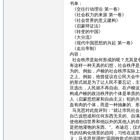
书单：
《交往行动理论
·第一卷》
《社会权力的来源
·第一卷》
《社会世界的意义建构》
《启蒙辩证法》
《转变的中国》
《大分流》
《现代中国思想的兴起
·第一卷》
《走出帝制》
内容：
社会秩序是如何形成的呢？尤其是
有这样一种天真的幻想，社会秩序是
为的。例如，卢梭的社会秩序实际上
之上。例如，他曾提议在公民大会中
的形式就是为了让人民不要忘记，主
旦选出，人民就不再自由。在卢梭这
构成卢梭的政治秩序的个体是单质的
人（启蒙思想家和自由主义）犯的共
血有肉的个体，而是一种抽象的、形
马克思对此批评到：
“
就让市民社会
自己设想成和任何东西无关的、自满
使他相信世界和他以外的其他人的存
是把他灌饱的东西。”。布迪厄，仪
性的结构化情景的趋同，习性在这里
义；马克思所谓的“田园牧歌式的温