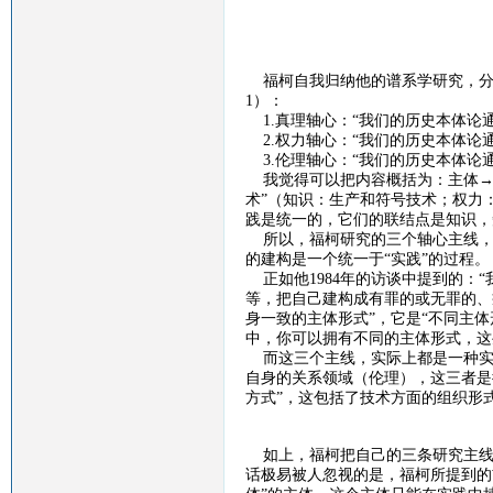
福柯自我归纳他的谱系学研究，分
1
）：
1.
真理轴心：“我们的历史本体论
2.
权力轴心：“我们的历史本体论
3.
伦理轴心：“我们的历史本体论
我觉得可以把内容概括为：主体
→
术”（知识：生产和符号技术；权力
践是统一的，它们的联结点是知识，
所以，福柯研究的三个轴心主线，
的建构是一个统一于“实践”的过程。
正如他
1984
年的访谈中提到的：“
等，把自己建构成有罪的或无罪的、
身一致的主体形式”，它是“不同主
中，你可以拥有不同的主体形式，这
而这三个主线，实际上都是一种实
自身的关系领域（伦理），这三者是
方式”，这包括了技术方面的组织形
如上，福柯把自己的三条研究主线
话极易被人忽视的是，福柯所提到的前