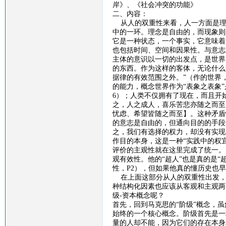
岸》、《社会冲突的功能》
二、内容：
从人的双重性来看，人一方面是理
中的一环。理念是自由的，而现象则
它是一种状态，一个事实，它意味着
也包括时间、空间和因果性。与意志
主体的意识以一切的出发点，是世界
的东西。作为这样的客体，无论什么
据律的有效范围之外。”（作的世界
的能力，概念世界作为“表象之表象
6
）；人类不仅拥有了现在，而且开
之，人之成人，喜乐苦悲亦随之而至
忧虑、希望皆随之而至】。这种矛盾
的意志是自由的，但通向目的的手段
之，我们有选择的权力，却没有实现
作目的本身，这是一种“实践中的权宜
评价的主观性就在这里完成了统一。
观有效性。他的“超人”也是真的是“
性，
P2
），但如果他真的懂历史也早
在上面这部分从人的双重性出发，
种结构化因素也应该从客观和主观两
级
-
资本概念呢？
首先，回到马克思的
“阶级”概念，
始终的一个核心概念。阶级首先是一
量的人却不能，因为它们的存在本身