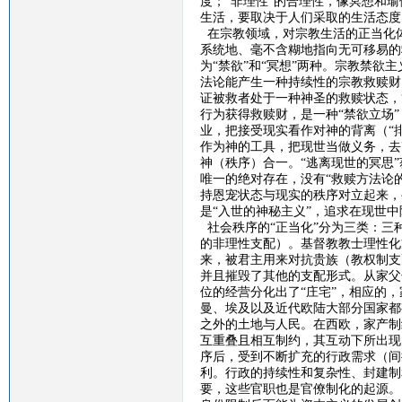
度；“非理性”的合理性，像冥想和
生活，要取决于人们采取的生活态度
在宗教领域，对宗教生活的正当化
系统地、毫不含糊地指向无可移易的
为“禁欲”和“冥想”两种。宗教禁欲
法论能产生一种持续性的宗教救赎财
证被救者处于一种神圣的救赎状态，
行为获得救赎财，是一种“禁欲立场
业，把接受现实看作对神的背离（“排
作为神的工具，把现世当做义务，去
神（秩序）合一。“逃离现世的冥思
唯一的绝对存在，没有“救赎方法论
持恩宠状态与现实的秩序对立起来，
是“入世的神秘主义”，追求在现世
社会秩序的
“正当化”分为三类：
的非理性支配）。基督教教士理性化
来，被君主用来对抗贵族（教权制支
并且摧毁了其他的支配形式。从家父
位的经营分化出了“庄宅”，相应的
曼、埃及以及近代欧陆大部分国家都
之外的土地与人民。在西欧，家产制
互重叠且相互制约，其互动下所出现
序后，受到不断扩充的行政需求（间
利。行政的持续性和复杂性、封建制
要，这些官职也是官僚制化的起源。