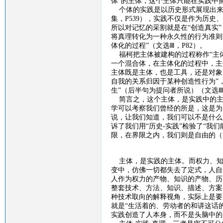
体”的主体，这个主体只能在实践中
个体的实践是以历史形式展现出来
集，
P539
），实践不仅是作为历史、
所以对记忆的采割就是在“创造真实
将真理转化为一种永久性的行为准则”
体化的过程”（文选Ⅲ，
P82
）。
福柯把主体被建构的过程称作
“主
一个混合体，在主体化的过程中，主体
主体既是主体，也是工具，还是对象
自我的关系归因于某种创造性行为”
生”（后半句为提问者所说）（文选
简言之，这个主体，是实践中的主
学可以考察我们曾经的所是，这是为
说，让我们知道，我们可以不是什么
诉了我们用“历史
-
实践”检验了“我
限，在界限之内，我们则是自由的（
主体，是实践的主体。而权力、知
变中，仿佛一切都失去了定式，人自
人作为权力的产物、知识的产物、历
整套技术、方法、知识、描述、方案
种技术取向的解释视角，实际上是要
就是“生活着的、劳动者的和讲这话
实践创造了人本身，而不是头脑中的