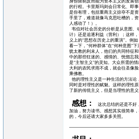
身份限制反而能为资本主义的发展创
的行程。卡里斯玛则会日常化、即事
是你有理，包括重商主义掠夺不是资
手里了，难道就像马克思吐槽的，资
人感动了！）。
韦伯对社会历史的分析是从意图、
计）还是追逐利益（营利）；这样，
义上的
“思想在历史上的重演”。例
看一下，“何种群体”在“何种意图”
犹太教的利未人，他们的共同特征和
中的那些狂迷的、感情的、恍惚忘我
是“主智主义”的灵知。大众所需的
大利的农民求雨不成，就会往圣像脸
乘佛教。
他的理性主义是一种生活的方法论
同时是对理性的赋魅。这样的理性原
了新的传统主义，但是当理性的意义
感想：
这次总结的还是不好
加油，努力读书。感想其实很简单，
的，今后还请大家多多关照。
————————————————