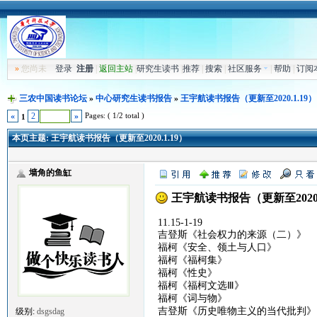
»
您尚未
登录
注册
|
返回主站
|
研究生读书
|
推荐
|
搜索
|
社区服务
|
帮助
|
订阅
三农中国读书论坛
»
中心研究生读书报告
»
王宇航读书报告（更新至2020.1.19）
Pages: ( 1/2 total )
«
2
»
1
本页主题:
王宇航读书报告（更新至2020.1.19）
墙角的鱼缸
王宇航读书报告（更新至2020.
11.15-1-19
吉登斯《社会权力的来源（二）》
福柯《安全、领土与人口》
福柯《福柯集》
福柯《性史》
福柯《福柯文选Ⅲ》
福柯《词与物》
吉登斯《历史唯物主义的当代批判》
级别:
dsgsdag