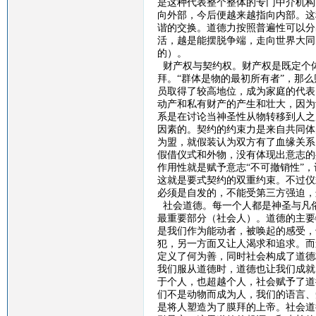
是这种代表整个整体的专门中介机构
向外部，今后便越来越指向内部。这
谐的交换。道德力按照普遍性可以分
活，越是能摆脱争端，走向世界大同
的）。
财产权与契约权。财产权是既定个
拜。
“群体是物的最初所有者”，那
员取得了较高地位，成为家庭的代表
动产和私有财产的产生和壮大，因为
系是在讨论当神圣性从物转移到人之
因素的。契约的约束力是来自共同体
为盟，就假装认为双方有了血缘关系
假借仪式和外物，没有体现出意志的
作用性就是赋予意志“不可撤销性”
这就是要式契约的双重约束。不过仪
必须是自发的，不能受第三方强迫，
社会道德。每一个人都是神圣与凡
最重要部分（社会人）。道德的主要
是我们作为能动者，被唤起的感受，
犯，另一方面又让人渴求和追求。而
定义了何为善，同时社会构成了道德
我们服从道德时，道德也让我们成就
于个人，也超越个人，社会赋予了道
们不是动物而成为人，我们的语言、
是将人塑造为了膜拜的上帝。社会道