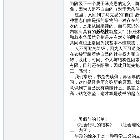
为阶级下一个属于马克思的定义：阶
免，因为人是不自由的（对于无条件
这里，又回到了马克思的
“自由
-
必
种意志自由是指的事物的一种存在的
次的，是服从因果律的。而马克思的
内容所具有的
必然性
就愈大
”（反杜
和叔本华虽然分别是左右对立的两派
共同点也正常因为我基本不懂康德，
人不可避免阶级，因为人不可避免
在衣袋里装着他自己的社会权力和自
转，以此，时间、个人与结构性因素
有限，目前还在酝酿，因此只能先把
三、感想：
我们常说，书是先读薄，再读厚的
问，这也是经典历久弥新的原因。我
意识到了自己没有读懂什么。换言之
高，钻之弥坚，这才算是读书的起点
一、暑假前的书单：
《社会行动的结构》、《社会理论
二、内容：
早期的涂尔干是一种科学主义的立