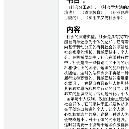
书目：
《社会分工论》、《社会学方法的
演进》、《道德教育》、《职业伦理
可能的》、《实用主义与社会学》、
内容
社会的演进类型。社会是具有实在
能被简单还原为个体的总和，它有着
向基于劳动分工的有机社会的演进过
社会密度的增长。机械团结中，个人
分。在机械团结中，社会在某种程度
中，社会是由一些特别而又不同的职
种相似性上的团结。这里的犯罪行为
机团结。这时的法律判决不再是一种
履行法律职责的。机械团结的发展带
会意识，一种是自身具备的人格和特
具有独立思考和独立行动的倾向，越
独立的意识空间，劳动越分化，个人
国家与个人权利。政治社会是统治
社会群体，它们服从于正式建构起来
在于创造出普遍的个人，让个人以一
心智和意志的共享。这是一种以人为
会规模越小，对于个体的约束越强。
这时就需要一个凌驾于这些次级群体