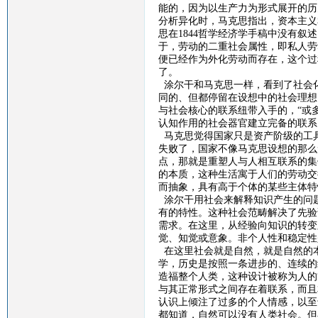
能的，因为以生产力为形式展开的历
分析异化时，马克思指出，资本主义
思在
1844
哲学经济学手稿中没有叙述
于，劳动的二重社会属性，即私人劳
便已经作为外化劳动而存在，这个过
了。
涂尔干和马克思一样，看到了社会
同的、但都停留在设想中的社会理想
与社会核心的联系纽带入手的，“或
认知作用的社会器官建立完备的联系
马克思觉得国家只是资产阶级的工
失败了，国家不像马克思设想的那么
点，那就是重塑人与人相互联系的集
的本质，这种生活寓于人们的劳动交
而抽象，具有高于个体的某些主体特
涂尔干用社会来解释知识产生的问
有的特性。这种社会范畴解决了先验
需求。在这里，从经验向知识的转变
觉、知觉或意象。非个人性和稳定性
在这里社会就是自然，就是自然的
学，历史是按照一条进步的、连续的
造福整个人类，这种设计被称为人的
与其正常形式之间存在着联系，而且
认识上倾注了过多的个人情感，以至
都知道，自然可以没有人类社会。但