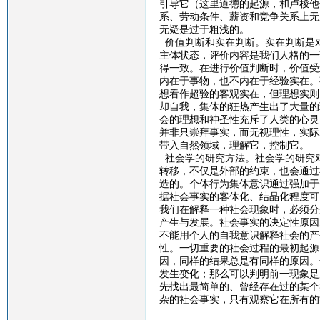
引导它（这里道德的起源，和卢梭他
系、劳动条件、薪资和竞争关系上无
无疑是过于粗浅的。
价值判断和实在判断。实在判断是
主体状态，评价内容是我们人格的一
得一致。在进行价值判断时，价值受
内在于事物，也不内在于经验实在。
想看作超验的客观实在，但理想实则
却自我，集体的狂热产生出了大量的
会的理想和神圣性充斥了人类的心灵
并非只崇拜事实，而无视理性，实际
带入自然领域，理解它，控制它。
社会学的研究方法。社会学的研究
转移，不仅是外部的约束，也会通过
造的。个体行为集体意识通过强加于
据社会事实的客体化、结晶化程度可
我们在解释一种社会现象时，必须分
产生与发展。社会事实的决定性原因
不能用个人的自我意识解释社会的产
性。一切重要的社会过程的最初起源
因，同样的结果总是有同样的原因。
发生变化；那么可以判明前一现象是
先找出最简单的、曾经存在过的某个
杂的社会事实，只有观察它在所有的