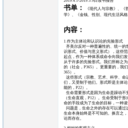
2019.4.1-2019.5.9
日读书报告
书单：
《现代人与宗教》、
《
学》、
《金钱、性别、现代生活风格
内容：
1.作为主体论和认识论的先验形式
齐美尔反对一种普遍性的、统一的
识形式、价值与意义形式），这些范
起点，作为一种体系或命令向我们发
从于许多的先验形式。我们所称之为
的（社会，
P365
）。更重要的，我们
365
）。
这些形式（宗教、艺术、科学、命
们，又受制于他们。形式即是主体论
能的，
P22
）。
生命需要形式是因为生命是躁动不
（生命直观，
P12
）。生命受制于形
命的手段成为了生命的目标，一种凌
问题是，生命之外的存在可以通过
生命本身始终是不可知的。换言之，
论而存在。