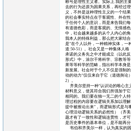
称号是理性主义者。实际上
.
我的主
去的行为还原为因果关系，再经过理
义，不外是这种理性主义的一个结果
的社会事实特点在于客观性、外在性
于任何个人的意识，而是来告我们每
有道德色彩，而是客观的、无情感色
中，社会越来越多的从个人内心的角
我本人的特殊利益，那么把大家结合
是“在个人以外，一种精神实体，一
道
:50-51
）。社会又是一种集体人格
承诺的义务先之中才能成立（以此反
形式》中，涂尔干将科学、宗教等等
果等等科学的范畴，指出科学本身是
新发展。社会对于个人不仅是强制的
动的动力“仅仅来自于它（道德舆论
2
）。
齐美尔坚持一种
“认识论的唯心主
材料意义，使其符合我们所强加于它
相同的。我们要在独一无二的个人特
理过程的内容要在逻辑关系加以理解
提中被推论出来”，而逻辑形式是与
心理活动逻辑关系的必然性）（齐美
题才有了一致性和逻辑连贯性，才可
是历史事件的基本单位，是不能再分
韦伯和齐美尔一样，认为真实的因