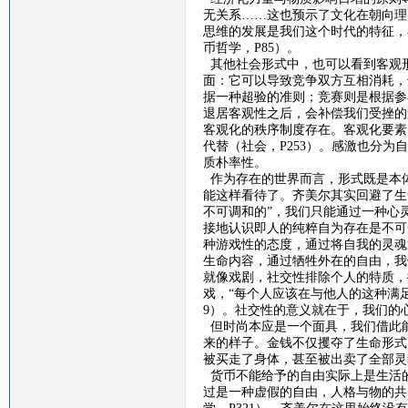
无关系
……这也预示了文化在朝向理
思维的发展是我们这个时代的特征，
币哲学，
P85
）。
其他社会形式中，也可以看到客观
面：它可以导致竞争双方互相消耗，
据一种超验的准则；竞赛则是根据参
退居客观性之后，会补偿我们受挫的
客观化的秩序制度存在。客观化要素
代替（社会，
P253
）。感激也分为自
质朴率性。
作为存在的世界而言，形式既是本
能这样看待了。齐美尔其实回避了生
不可调和的”，我们只能通过一种心
接地认识即人的纯粹自为存在是不可
种游戏性的态度，通过将自我的灵魂
生命内容
，
通过牺牲外在的自由，我
就像戏剧
，
社交性排除个人的特质，
戏，
“每个人应该在与他人的这种满
9
）。社交性的意义就在于，我们的心
但
时尚本应是一个面具，我们借此
来的样子。金钱不仅攫夺了生命形式
被买走了身体，甚至被出卖了全部灵
货币不能给予的自由实际上是生活
过是一种虚假的自由，人格与物的共