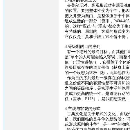
2.相对的客观主义
齐美尔反对。客观形式对主观灵魂
的位置。要把整体性变为个性，把因
把义务变为自由。是整体服务于个体
组成生活的一部分（货币，
P404-405
的，这样“应该”与“现实”都变为了
有特殊的、局部的、客观的形式变为
它仅仅是工具和手段；它不偏不倚，
3.等级制的目的序列
有一个绝对的最终目标，而其他目
是“单个的人可能会陷入谬误，而整
值”（“理性道德”），它排除了个
终极目标存在的道义价值（献身上帝
的一个设想为终极目标，而其他作为
作为目的序列最后一级存在的终极
道义价值不同的客观性是不可调和的
之间的等级秩序，是实现生活的伦理
灵成为更高的统一性。是道德行动的
任（哲学，
P175
）。是我们想去做，
4.主观与客观的形式
古典文化是关于形式的文化，而现
前，我们面临的是斗争的新阶段：
“
或形式原则的斗争”，是一种“主动约
经济化力量与物质影响日增的原则