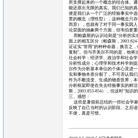
所支撑起来的一个概念的结合体。通
能还原出无限的真实。我们已知的真
便是我们从一个广泛的经验事实中选
贯的概念（理性型），这种概念只存
而异），也就有了对于同一事实因人
论层面的抽象两个方面，但韦伯更重
而帕森斯的认识论则是
“分析的实
面上的相互区分（帕森斯，
2003:824
证证实“管用”的种种命题，换言之，
复制”。但与齐美尔不同的是，他将
社会科学：经济学、政治学和社会学
分析性成分；心理学和技术科学则提
尔作为分析基本单位的个体心灵进一
实和事物本质分裂了，不可否认我们
作为不断流变、生成的物质世界，本
分析框架即使在失去经验事实的鲜活
斯，
2003:853-854
），但这时“知识的
三、感想：
这些是暑假前总结的一些社会学家
反映了自己当时的认识阶段。之后读
不便，真是可惜。