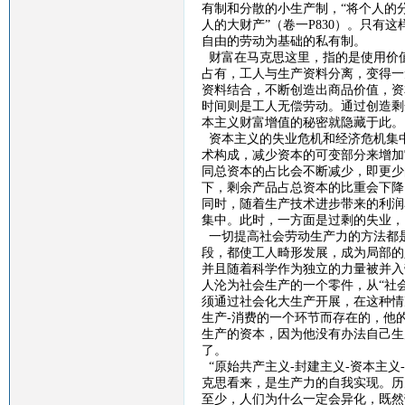
有制和分散的小生产制，“将个人的
人的大财产”（卷一
P830
）。只有这
自由的劳动为基础的私有制。
财富在马克思这里，指的是使用价
占有，工人与生产资料分离，变得一
资料结合，不断创造出商品价值，资
时间则是工人无偿劳动。通过创造剩
本主义财富增值的秘密就隐藏于此。
资本主义的失业危机和经济危机集
术构成，减少资本的可变部分来增加
同总资本的占比会不断减少，即更少
下，剩余产品占总资本的比重会下降
同时，随着生产技术进步带来的利润
集中。此时，一方面是过剩的失业，
一切提高社会劳动生产力的方法都
段，都使工人畸形发展，成为局部的
并且随着科学作为独立的力量被并入
人沦为社会生产的一个零件，从“社
须通过社会化大生产开展，在这种情
生产
-
消费的一个环节而存在的，他
生产的资本，因为他没有办法自己生
了。
“原始共产主义
-
封建主义
-
资本主义
-
克思看来，是生产力的自我实现。历
至少，人们为什么一定会异化，既然