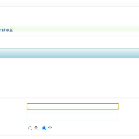
本帖更新
是
否