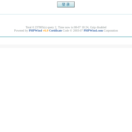
Total 0.237805(s) query 2, Time now is:08-07 18:24, Gzip disabled
Powered by
PHPWind
v6.0
Certificate
Code © 2003-07
PHPWind.com
Corporation