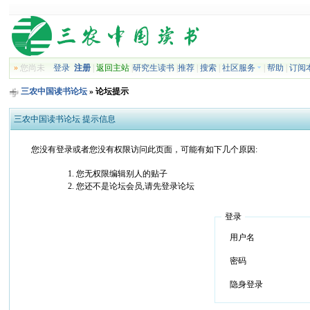
»
您尚未
登录
注册
|
返回主站
|
研究生读书
|
推荐
|
搜索
|
社区服务
|
帮助
|
订阅
三农中国读书论坛
» 论坛提示
三农中国读书论坛 提示信息
您没有登录或者您没有权限访问此页面，可能有如下几个原因:
您无权限编辑别人的贴子
您还不是论坛会员,请先登录论坛
登录
用户名
密码
隐身登录