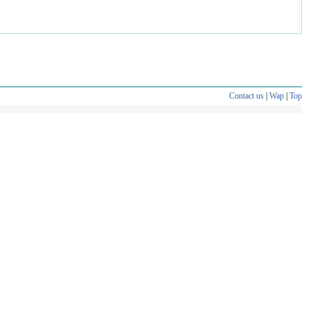
Contact us
|
Wap
|
Top