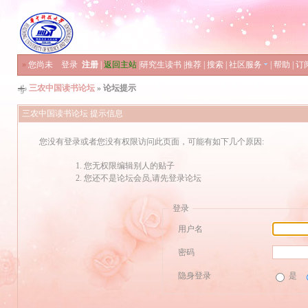
»
您尚未
登录
注册
|
返回主站
|
研究生读书
|
推荐
|
搜索
|
社区服务
|
帮助
|
订
三农中国读书论坛
» 论坛提示
三农中国读书论坛 提示信息
您没有登录或者您没有权限访问此页面，可能有如下几个原因:
您无权限编辑别人的贴子
您还不是论坛会员,请先登录论坛
登录
用户名
密码
隐身登录
是