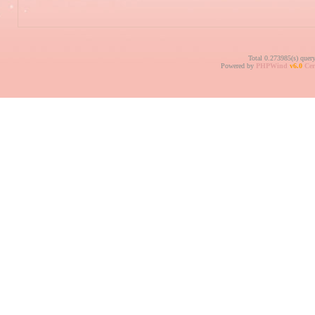
Total 0.273985(s) quer
Powered by
PHPWind
v6.0
Cer