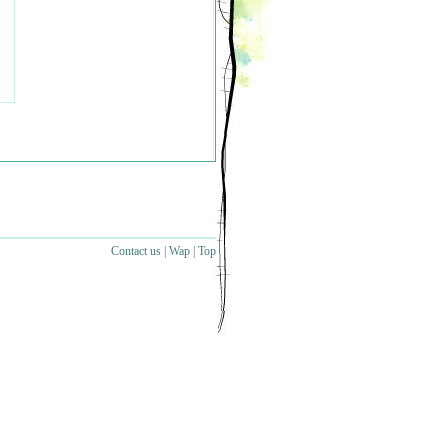
Contact us
|
Wap
|
Top