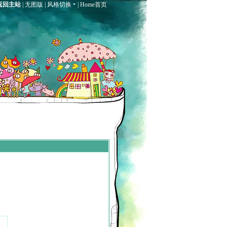
返回主站
|
无图版
|
风格切换
|
Home首页