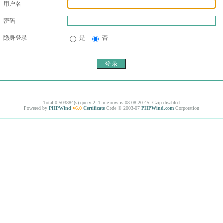
用户名
密码
隐身登录
是
否
Total 0.503884(s) query 2, Time now is:08-08 20:45, Gzip disabled
Powered by
PHPWind
v6.0
Certificate
Code © 2003-07
PHPWind.com
Corporation