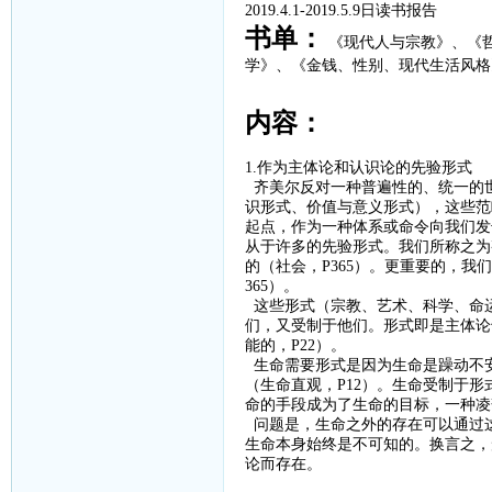
2019.4.1-2019.5.9
日读书报告
书单：
《现代人与宗教》、
《
学》、
《金钱、性别、现代生活风格
内容：
1.作为主体论和认识论的先验形式
齐美尔反对一种普遍性的、统一的
识形式、价值与意义形式），这些范
起点，作为一种体系或命令向我们发
从于许多的先验形式。我们所称之为
的（社会，
P365
）。更重要的，我们
365
）。
这些形式（宗教、艺术、科学、命
们，又受制于他们。形式即是主体论
能的，
P22
）。
生命需要形式是因为生命是躁动不
（生命直观，
P12
）。生命受制于形
命的手段成为了生命的目标，一种凌
问题是，生命之外的存在可以通过
生命本身始终是不可知的。换言之，
论而存在。