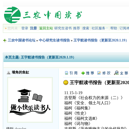
»
您尚未
登录
注册
|
返回主站
|
研究生读书
|
推荐
|
搜索
|
社区服务
|
帮助
|
订阅
三农中国读书论坛
»
中心研究生读书报告
»
王宇航读书报告（更新至2020.1.19）
本页主题:
王宇航读书报告（更新至2020.1.19）
墙角的鱼缸
王宇航读书报告（更新至2020.
11.15-1-19
吉登斯《社会权力的来源（二）》
福柯《安全、领土与人口》
福柯《福柯集》
福柯《性史》
福柯《福柯文选Ⅲ》
福柯《词与物》
吉登斯《历史唯物主义的当代批判》
级别:
dsgsdag