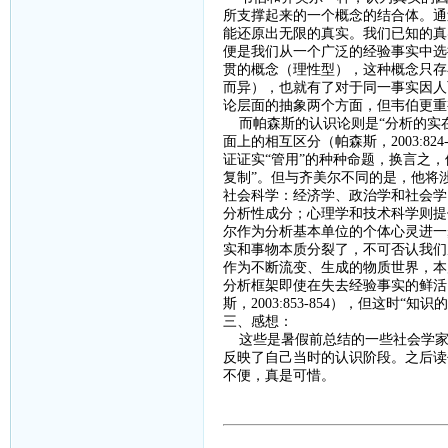
所支撑起来的一个概念的结合体。通
能还原出无限的真实。我们已知的真
便是我们从一个广泛的经验事实中选
贯的概念（理性型），这种概念只存
而异），也就有了对于同一事实因人
论层面的抽象两个方面，但韦伯更重
而帕森斯的认识论则是
“分析的实
面上的相互区分（帕森斯，
2003:824
证证实“管用”的种种命题，换言之，
复制”。但与齐美尔不同的是，他将
社会科学：经济学、政治学和社会学
分析性成分；心理学和技术科学则提
尔作为分析基本单位的个体心灵进一
实和事物本质分裂了，不可否认我们
作为不断流变、生成的物质世界，本
分析框架即使在失去经验事实的鲜活
斯，
2003:853-854
），但这时“知识的
三、感想：
这些是暑假前总结的一些社会学家
反映了自己当时的认识阶段。之后读
不便，真是可惜。