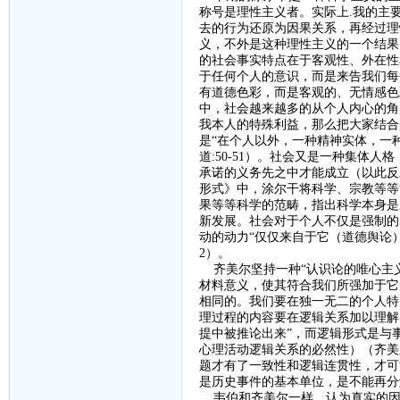
称号是理性主义者。实际上
.
我的主
去的行为还原为因果关系，再经过理
义，不外是这种理性主义的一个结果
的社会事实特点在于客观性、外在性
于任何个人的意识，而是来告我们每
有道德色彩，而是客观的、无情感色
中，社会越来越多的从个人内心的角
我本人的特殊利益，那么把大家结合
是“在个人以外，一种精神实体，一
道
:50-51
）。社会又是一种集体人格
承诺的义务先之中才能成立（以此反
形式》中，涂尔干将科学、宗教等等
果等等科学的范畴，指出科学本身是
新发展。社会对于个人不仅是强制的
动的动力“仅仅来自于它（道德舆论
2
）。
齐美尔坚持一种
“认识论的唯心主
材料意义，使其符合我们所强加于它
相同的。我们要在独一无二的个人特
理过程的内容要在逻辑关系加以理解
提中被推论出来”，而逻辑形式是与
心理活动逻辑关系的必然性）（齐美
题才有了一致性和逻辑连贯性，才可
是历史事件的基本单位，是不能再分
韦伯和齐美尔一样，认为真实的因