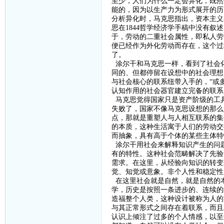
至少，人们为什么一定会异化，既然
能的，因为以生产力为形式展开的历
分析异化时，马克思指出，资本主义
思在
1844
哲学经济学手稿中没有叙述
于，劳动的二重社会属性，即私人劳
便已经作为外化劳动而存在，这个过
了。
涂尔干和马克思一样，看到了社会
同的、但都停留在设想中的社会理想
与社会核心的联系纽带入手的，“或
认知作用的社会器官建立完备的联系
马克思觉得国家只是资产阶级的工
失败了，国家不像马克思设想的那么
点，那就是重塑人与人相互联系的集
的本质，这种生活寓于人们的劳动交
而抽象，具有高于个体的某些主体特
涂尔干用社会来解释知识产生的问
有的特性。这种社会范畴解决了先验
需求。在这里，从经验向知识的转变
觉、知觉或意象。非个人性和稳定性
在这里社会就是自然，就是自然的
学，历史是按照一条进步的、连续的
造福整个人类，这种设计被称为人的
与其正常形式之间存在着联系，而且
认识上倾注了过多的个人情感，以至