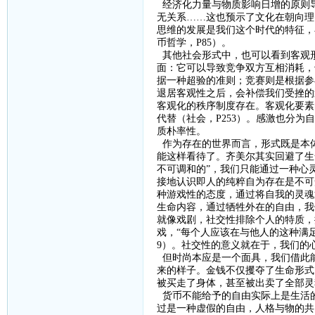
经济化力量与物质影响日增的原则
无关系
……这也预示了文化在朝向理
思维的发展是我们这个时代的特征，
币哲学，
P85
）。
其他社会形式中，也可以看到客观
面：它可以导致竞争双方互相消耗，
据一种超验的准则；竞赛则是根据参
退居客观性之后，会补偿我们受挫的
客观化的秩序制度存在。客观化要素
代替（社会，
P253
）。感激也分为自
质朴率性。
作为存在的世界而言，形式既是本
能这样看待了。齐美尔其实回避了生
不可调和的”，我们只能通过一种心
接地认识即人的纯粹自为存在是不可
种游戏性的态度，通过将自我的灵魂
生命内容
，
通过牺牲外在的自由，我
就像戏剧
，
社交性排除个人的特质，
戏，
“每个人应该在与他人的这种满
9
）。社交性的意义就在于，我们的心
但
时尚本应是一个面具，我们借此
来的样子。金钱不仅攫夺了生命形式
被买走了身体，甚至被出卖了全部灵
货币不能给予的自由实际上是生活
过是一种虚假的自由，人格与物的共