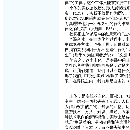
体”的主体，这个主体只能在实践中
个体的实践是以历史形式展现出来
集，
P539
），实践不仅是作为历史、
所以对记忆的采割就是在“创造真实
将真理转化为一种永久性的行为准则”
体化的过程”（文选Ⅲ，
P82
）。
福柯把主体被建构的过程称作
“主
一个混合体，在主体化的过程中，主体
主体既是主体，也是工具，还是对象
自我的关系归因于某种创造性行为”
生”（后半句为提问者所说）（文选
简言之，这个主体，是实践中的主
学可以考察我们曾经的所是，这是为
说，让我们知道，我们可以不是什么
诉了我们用“历史
-
实践”检验了“我
限，在界限之内，我们则是自由的（
主体，是实践的主体。而权力、知
变中，仿佛一切都失去了定式，人自
人作为权力的产物、知识的产物、历
整套技术、方法、知识、描述、方案
种技术取向的解释视角，实际上是要
就是“生活着的、劳动者的和讲这话
实践创造了人本身，而不是头脑中的