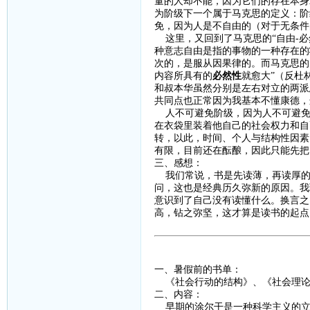
量的人却不能，因为它们的存在本身
为阶级下一个属于马克思的定义：阶
免，因为人是不自由的（对于无条件
这里，又回到了马克思的
“自由
-
必
种意志自由是指的事物的一种存在的
次的，是服从因果律的。而马克思的
内容所具有的
必然性
就愈大
”（反杜
和叔本华虽然分别是左右对立的两派
共同点也正常因为我基本不懂康德，
人不可避免阶级，因为人不可避免
在衣袋里装着他自己的社会权力和自
转，以此，时间、个人与结构性因素
有限，目前还在酝酿，因此只能先把
三、感想：
我们常说，书是先读薄，再读厚的
问，这也是经典历久弥新的原因。我
意识到了自己没有读懂什么。换言之
高，钻之弥坚，这才算是读书的起点
一、暑假前的书单：
《社会行动的结构》、《社会理论
二、内容：
早期的涂尔干是一种科学主义的立