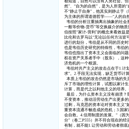
都知道，自然可以没有人类社会。但
然”、“自为的自然”，是为人所需的
不“静止于自身”，他其实则静止于
为主体的所谓道德哲学——“人的自然
韦伯的分析注重抽离出抽象的社会
一般等价物
-
货币”等交换媒介的物
伯按照“家计
-
营利”的概念来看效益
比伦和古罗马以“无论以任何方法皆
进行的划分，韦伯是从不同的历史时
也是韦伯历史研究的特殊性，韦伯的
韦伯也指出了资本主义会面临的问题
权在资产关系者手中（股东），这种
济危机的一个根源。
韦伯对共产主义的攻击点在于
1.
计
求”。
2.
手段无法实现，缺乏货币计
本质上韦伯的攻击仍然是市场的失
斥了市场的理性计算，试图以家计生
计算，而是代之以利他主义的培养。
最后，
为什么资本主义没有崩溃？
不变资本，推动活劳动生产出更多的
过剩，马克思的资本论对资本主义“
重资本流通不畅造成的危机；
3.
国家
会自救。
4.
信用制度的发展。
“（因
分”（卷二
P555
）并不符合现在的经
有制，就不能
1.
让劳动和劳动者彻底