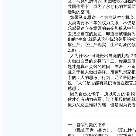
义；马克思所谓的“田园牧歌式的温
共同作用下，成为了永存化的客观结
活动的空间。
如果马克思这一个方向从生存机会
人类需要不平等的权力关系，不仅是
乐感是建立在意愿的命令和服从中的
去把握自在的意愿，即道德被理解为
们的
“生命”就是从这些统治关系的
够生产。它生产现实，生产对象的领
218
）。
人为什么不可能做出自觉的判断？
力做出自己的选择吗？二、你愿意做
题才是真正尖锐的质问。左派，不追
且乐于被人做出选择。启蒙思想家把
予的，人的思考、行为、乃至最隐秘
说，
“人们是否能有意识地留在谎言
感想：
因为自己太懒了，所以每月的读书
候才会有动力去写，过了那段时间就
毅力又总是难以为继，也是因为要看
一、暑假时期的书单：
《
民族国家与暴力
》、《
现代性
史》、《文明的进程》、《实践感》