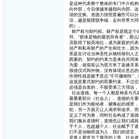
是这种代表整个整体的专门中介机构
向外部，今后便越来越指向内部。这
谐的交换。道德力按照普遍性可以分
活，越是能摆脱争端，走向世界大同
的）。
财产权与契约权。财产权是既定个
拜。
“群体是物的最初所有者”，那
员取得了较高地位，成为家庭的代表
动产和私有财产的产生和壮大，因为
系是在讨论当神圣性从物转移到人之
因素的。契约的约束力是来自共同体
为盟，就假装认为双方有了血缘关系
假借仪式和外物，没有体现出意志的
作用性就是赋予意志“不可撤销性”
这就是要式契约的双重约束。不过仪
必须是自发的，不能受第三方强迫，
社会道德。每一个人都是神圣与凡
最重要部分（社会人）。道德的主要
是我们作为能动者，被唤起的感受，
犯，另一方面又让人渴求和追求。而
定义了何为善，同时社会构成了道德
我们服从道德时，道德也让我们成就
于个人，也超越个人，社会赋予了道
们不是动物而成为人，我们的语言、
是将人塑造为了膜拜的上帝。社会道