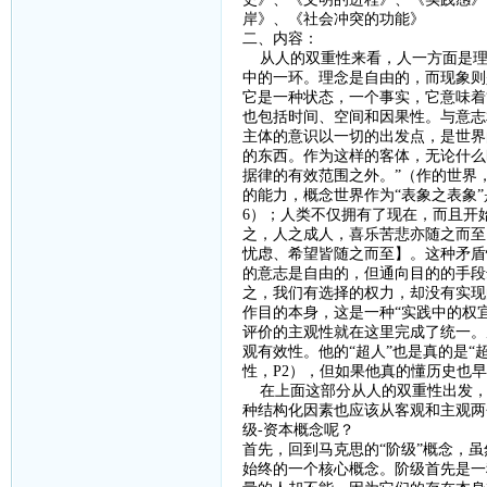
岸》、《社会冲突的功能》
二、内容：
从人的双重性来看，人一方面是理
中的一环。理念是自由的，而现象则
它是一种状态，一个事实，它意味着
也包括时间、空间和因果性。与意志
主体的意识以一切的出发点，是世界
的东西。作为这样的客体，无论什么
据律的有效范围之外。”（作的世界
的能力，概念世界作为“表象之表象
6
）；人类不仅拥有了现在，而且开
之，人之成人，喜乐苦悲亦随之而至
忧虑、希望皆随之而至】。这种矛盾
的意志是自由的，但通向目的的手段
之，我们有选择的权力，却没有实现
作目的本身，这是一种“实践中的权宜
评价的主观性就在这里完成了统一。
观有效性。他的“超人”也是真的是“
性，
P2
），但如果他真的懂历史也早
在上面这部分从人的双重性出发，
种结构化因素也应该从客观和主观两
级
-
资本概念呢？
首先，回到马克思的
“阶级”概念，
始终的一个核心概念。阶级首先是一