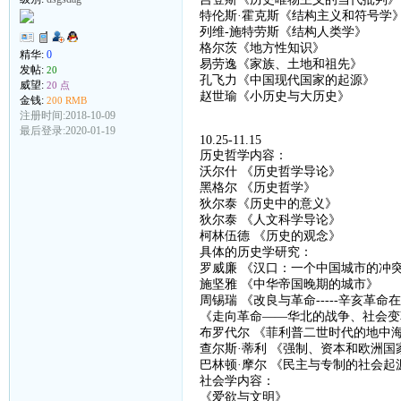
特伦斯
·霍克斯《结构主义和符号学
列维
-
施特劳斯《结构人类学》
格尔茨《地方性知识》
精华:
0
易劳逸《家族、土地和祖先》
发帖:
20
孔飞力《中国现代国家的起源》
威望:
20 点
赵世瑜《小历史与大历史》
金钱:
200 RMB
注册时间:2018-10-09
最后登录:2020-01-19
10.25-11.15
历史哲学内容：
沃尔什
《
历史哲学导论
》
黑格尔
《
历史哲学
》
狄尔泰《历史中的意义》
狄尔泰
《
人文科学导论
》
柯林伍德
《
历史的观念
》
具体的历史学研究：
罗威廉
《汉口：一个中国城市的冲
施坚雅
《
中华帝国晚期的城市
》
周锡瑞
《
改良与革命
-----
辛亥革命在
《
走向革命
——
华北的战争、社会变
布罗代尔
《菲利普二世时代的地中
查尔斯
·蒂利 《强制、资本和欧洲国
巴林顿
·
摩尔
《
民主与专制的社会起
社会学内容：
《爱欲与文明》