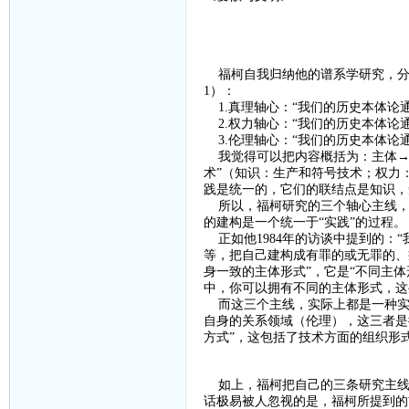
福柯自我归纳他的谱系学研究，分
1
）：
1.
真理轴心：“我们的历史本体论
2.
权力轴心：“我们的历史本体论
3.
伦理轴心：“我们的历史本体论
我觉得可以把内容概括为：主体
→
术”（知识：生产和符号技术；权力
践是统一的，它们的联结点是知识，
所以，福柯研究的三个轴心主线，
的建构是一个统一于“实践”的过程。
正如他
1984
年的访谈中提到的：“
等，把自己建构成有罪的或无罪的、
身一致的主体形式”，它是“不同主
中，你可以拥有不同的主体形式，这
而这三个主线，实际上都是一种实
自身的关系领域（伦理），这三者是
方式”，这包括了技术方面的组织形
如上，福柯把自己的三条研究主线
话极易被人忽视的是，福柯所提到的前