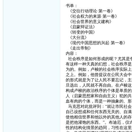
书单：
《交往行动理论
·第一卷》
《社会权力的来源
·第一卷》
《社会世界的意义建构》
《启蒙辩证法》
《转变的中国》
《大分流》
《现代中国思想的兴起
·第一卷》
《走出帝制》
内容：
社会秩序是如何形成的呢？尤其是
有这样一种天真的幻想，社会秩序是
为的。例如，卢梭的社会秩序实际上
之上。例如，他曾提议在公民大会中
的形式就是为了让人民不要忘记，主
旦选出，人民就不再自由。在卢梭这
构成卢梭的政治秩序的个体是单质的
人（启蒙思想家和自由主义）犯的共
血有肉的个体，而是一种抽象的、形
马克思对此批评到：
“
就让市民社会
自己设想成和任何东西无关的、自满
使他相信世界和他以外的其他人的存
是把他灌饱的东西。”。布迪厄，仪
性的结构化情景的趋同，习性在这里