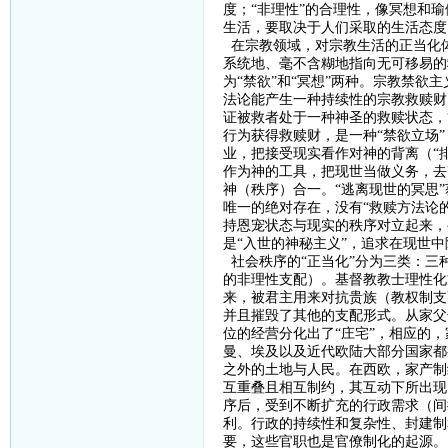
度；“非理性”的合理性，像冥想和
生活，要取决于人们采取的生活态度
在宗教领域，对宗教生活的正当化
系统地、毫不含糊地指向无可移易的
为“禁欲”和“冥想”两种。宗教禁欲
法论能产生一种持续性的宗教救赎财
证被救者处于一种神圣的救赎状态，
行为获得救赎财，是一种“禁欲立场
业，把接受现实看作对神的背离（“排
作为神的工具，把现世当做义务，去
神（秩序）合一。“逃离现世的冥思
唯一的绝对存在，没有“救赎方法论
持恩宠状态与现实的秩序对立起来，
是“入世的神秘主义”，追求在现世
社会秩序的
“正当化”分为三类：
的非理性支配）。基督教教士理性化
来，被君主用来对抗贵族（教权制支
并且摧毁了其他的支配形式。从家父
位的经营分化出了“庄宅”，相应的
曼、埃及以及近代欧陆大部分国家都
之外的土地与人民。在西欧，家产制
互重叠且相互制约，其互动下所出现
序后，受到不断扩充的行政需求（间
利。行政的持续性和复杂性、封建制
要，这些官职也是官僚制化的起源。