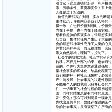
引导它（这里道德的起源，和卢梭他
系、劳动条件、薪资和竞争关系上无
无疑是过于粗浅的。
价值判断和实在判断。实在判断是
主体状态，评价内容是我们人格的一
得一致。在进行价值判断时，价值受
内在于事物，也不内在于经验实在。
想看作超验的客观实在，但理想实则
却自我，集体的狂热产生出了大量的
会的理想和神圣性充斥了人类的心灵
并非只崇拜事实，而无视理性，实际
带入自然领域，理解它，控制它。
社会学的研究方法。社会学的研究
转移，不仅是外部的约束，也会通过
造的。个体行为集体意识通过强加于
据社会事实的客体化、结晶化程度可
我们在解释一种社会现象时，必须分
产生与发展。社会事实的决定性原因
不能用个人的自我意识解释社会的产
性。一切重要的社会过程的最初起源
因，同样的结果总是有同样的原因。
发生变化；那么可以判明前一现象是
先找出最简单的、曾经存在过的某个
杂的社会事实，只有观察它在所有的