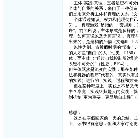
主体
-
实践
-
真理，三者是密不可分
个体与自我的关系，来自于一种创造
们是用来分析主体和真理的关系（文
个体通过知识、权力和伦理使自
5
）。“真理游戏”是指的“一套规则
序”。前面所说，主体形式是多样的
理、如何言说以及为何言说”。真理
出来的，是建构的产物（文选Ⅲ，
P2
以性为例。古希腊时期的
“节制”
的人才是“自由”的人（性史，
P158
）
体，而主体（“通过自我控制所达到的
系密不可分的”（性史，
P194
）。
但主体既然是流变的实践，那在某种
法和机器的程序”代替的，真实只有通
的实践）进行的，实践、过程和方法
但在某种程度上，实践是不是又代
中？毕竟，实践终归是人的实践。就
制机制“更为重要，更显地自主性”（
感想：
这是在寒假回家前一天的总结。主
上。读书很有意思，但和大家讨论更