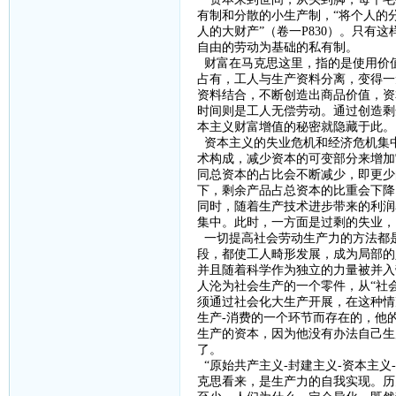
有制和分散的小生产制，“将个人的
人的大财产”（卷一
P830
）。只有这
自由的劳动为基础的私有制。
财富在马克思这里，指的是使用价
占有，工人与生产资料分离，变得一
资料结合，不断创造出商品价值，资
时间则是工人无偿劳动。通过创造剩
本主义财富增值的秘密就隐藏于此。
资本主义的失业危机和经济危机集
术构成，减少资本的可变部分来增加
同总资本的占比会不断减少，即更少
下，剩余产品占总资本的比重会下降
同时，随着生产技术进步带来的利润
集中。此时，一方面是过剩的失业，
一切提高社会劳动生产力的方法都
段，都使工人畸形发展，成为局部的
并且随着科学作为独立的力量被并入
人沦为社会生产的一个零件，从“社
须通过社会化大生产开展，在这种情
生产
-
消费的一个环节而存在的，他
生产的资本，因为他没有办法自己生
了。
“原始共产主义
-
封建主义
-
资本主义
-
克思看来，是生产力的自我实现。历