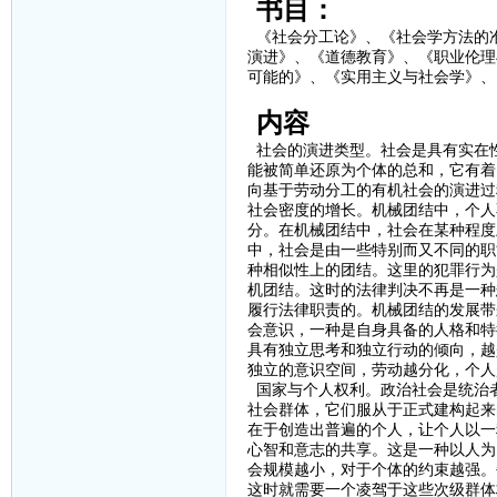
书目：
《社会分工论》、《社会学方法的
演进》、《道德教育》、《职业伦理
可能的》、《实用主义与社会学》、
内容
社会的演进类型。社会是具有实在
能被简单还原为个体的总和，它有着
向基于劳动分工的有机社会的演进过
社会密度的增长。机械团结中，个人
分。在机械团结中，社会在某种程度
中，社会是由一些特别而又不同的职
种相似性上的团结。这里的犯罪行为
机团结。这时的法律判决不再是一种
履行法律职责的。机械团结的发展带
会意识，一种是自身具备的人格和特
具有独立思考和独立行动的倾向，越
独立的意识空间，劳动越分化，个人
国家与个人权利。政治社会是统治
社会群体，它们服从于正式建构起来
在于创造出普遍的个人，让个人以一
心智和意志的共享。这是一种以人为
会规模越小，对于个体的约束越强。
这时就需要一个凌驾于这些次级群体