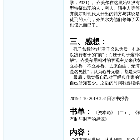
学，
P321
）。齐美尔在这里始终没有
型特征出现的人，穷人、陌生人等等
齐美尔对现代人开出的药方与其说是
徒刑的人们，齐美尔为他们修饰了囚
也仅此而已了。
三、感想：
孔子曾经说过
“
君子义以为质，礼
以践行君子的“质”；而庄子对于这种
解”。齐美尔用相对的客观主义来代
立亦得，不立亦得。去来自由，无滞
是名见性”，认为心外无物，都是束
最后，我觉得自己对于经典作家的
自己所知甚少。之后的时间我要继续
2019.1.10-2019.3.31
日读书报告
书单：
《资本论》（二）、
《
有制与财产的起源》
内容：
“资本来到世间，从头到脚，每个毛