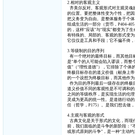
2.相对的客观主义
齐美尔反对。客观形式对主观灵魂
的位置。要把整体性变为个性，把因
把义务变为自由。是整体服务于个体
组成生活的一部分（货币，
P404-405
的，这样“应该”与“现实”都变为了
有特殊的、局部的、客观的形式变为
它仅仅是工具和手段；它不偏不倚，
3.等级制的目的序列
有一个绝对的最终目标，而其他目
是“单个的人可能会陷入谬误，而整
值”（“理性道德”），它排除了个
终极目标存在的道义价值（献身上帝
的一个设想为终极目标，而其他作为
作为目的序列最后一级存在的终极
道义价值不同的客观性是不可调和的
之间的等级秩序，是实现生活的伦理
灵成为更高的统一性。是道德行动的
任（哲学，
P175
）。是我们想去做，
4.主观与客观的形式
古典文化是关于形式的文化，而现
前，我们面临的是斗争的新阶段：
“
或形式原则的斗争”，是一种“主动约