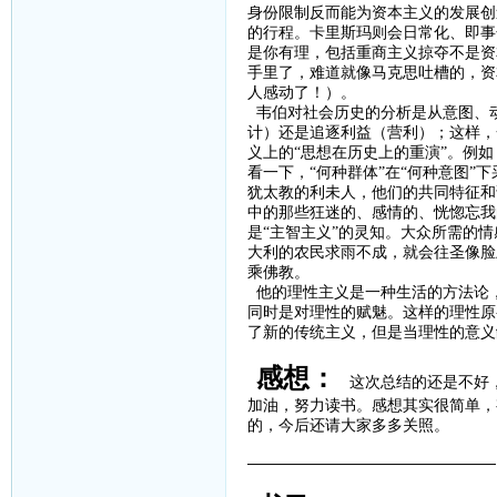
身份限制反而能为资本主义的发展创
的行程。卡里斯玛则会日常化、即事
是你有理，包括重商主义掠夺不是资
手里了，难道就像马克思吐槽的，资
人感动了！）。
韦伯对社会历史的分析是从意图、
计）还是追逐利益（营利）；这样，
义上的
“思想在历史上的重演”。例
看一下，“何种群体”在“何种意图”
犹太教的利未人，他们的共同特征和
中的那些狂迷的、感情的、恍惚忘我
是“主智主义”的灵知。大众所需的
大利的农民求雨不成，就会往圣像脸
乘佛教。
他的理性主义是一种生活的方法论
同时是对理性的赋魅。这样的理性原
了新的传统主义，但是当理性的意义
感想：
这次总结的还是不好
加油，努力读书。感想其实很简单，
的，今后还请大家多多关照。
————————————————