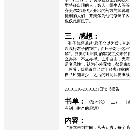
学，
P321
）。齐美尔在这里始终没有
型特征出现的人，穷人、陌生人等等
齐美尔对现代人开出的药方与其说是
徒刑的人们，齐美尔为他们修饰了囚
也仅此而已了。
三、感想：
孔子曾经说过
“
君子义以为质，礼
以践行君子的“质”；而庄子对于这种
解”。齐美尔用相对的客观主义来代
立亦得，不立亦得。去来自由，无滞
是名见性”，认为心外无物，都是束
最后，我觉得自己对于经典作家的
自己所知甚少。之后的时间我要继续
2019.1.10-2019.3.31
日读书报告
书单：
《资本论》（二）、
《
有制与财产的起源》
内容：
“资本来到世间，从头到脚，每个毛