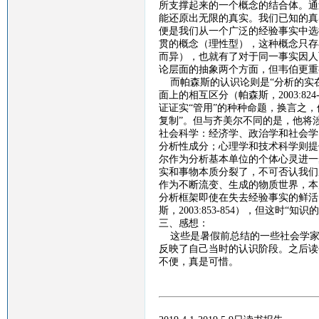
所支撑起来的一个概念的结合体。通
能还原出无限的真实。我们已知的真
便是我们从一个广泛的经验事实中选
贯的概念（理性型），这种概念只存
而异），也就有了对于同一事实因人
论层面的抽象两个方面，但韦伯更重
而帕森斯的认识论则是
“分析的实
面上的相互区分（帕森斯，
2003:824
证证实“管用”的种种命题，换言之，
复制”。但与齐美尔不同的是，他将
社会科学：经济学、政治学和社会学
分析性成分；心理学和技术科学则提
尔作为分析基本单位的个体心灵进一
实和事物本质分裂了，不可否认我们
作为不断流变、生成的物质世界，本
分析框架即使在失去经验事实的鲜活
斯，
2003:853-854
），但这时“知识的
三、感想：
这些是暑假前总结的一些社会学家
反映了自己当时的认识阶段。之后读
不便，真是可惜。