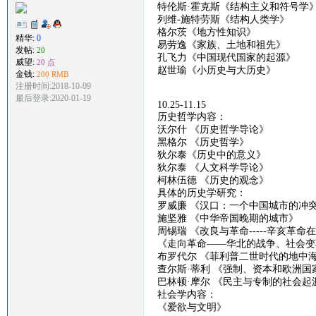
特伦斯
·霍克斯《结构主义和符号学
列维
-
施特劳斯《结构人类学》
格尔茨《地方性知识》
精华:
0
易劳逸《家族、土地和祖先》
发帖:
20
孔飞力《中国现代国家的起源》
威望:
20 点
赵世瑜《小历史与大历史》
金钱:
200 RMB
注册时间:2018-10-09
最后登录:2020-01-19
10.25-11.15
历史哲学内容：
沃尔什
《
历史哲学导论
》
黑格尔
《
历史哲学
》
狄尔泰《历史中的意义》
狄尔泰
《
人文科学导论
》
柯林伍德
《
历史的观念
》
具体的历史学研究：
罗威廉
《汉口：一个中国城市的冲
施坚雅
《
中华帝国晚期的城市
》
周锡瑞
《
改良与革命
-----
辛亥革命在
《
走向革命
——
华北的战争、社会变
布罗代尔
《菲利普二世时代的地中
查尔斯
·蒂利 《强制、资本和欧洲国
巴林顿
·
摩尔
《
民主与专制的社会起
社会学内容：
《爱欲与文明》