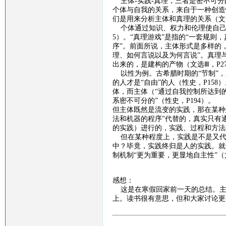
主体
-
实践
-
真理，三者是密不可分
个体与自我的关系，来自于一种创造
们是用来分析主体和真理的关系（文
个体通过知识、权力和伦理使自
5
）。“真理游戏”是指的“一套规则
序”。前面所说，主体形式是多样的
理、如何言说以及为何言说”。真理
出来的，是建构的产物（文选Ⅲ，
P2
以性为例。古希腊时期的
“节制”
的人才是“自由”的人（性史，
P158
）
体，而主体（“通过自我控制所达到的
系密不可分的”（性史，
P194
）。
但主体既然是流变的实践，那在某种
法和机器的程序”代替的，真实只有通
的实践）进行的，实践、过程和方法
但在某种程度上，实践是不是又代
中？毕竟，实践终归是人的实践。就
制机制“更为重要，更显地自主性”（
感想：
这是在寒假回家前一天的总结。主
上。读书很有意思，但和大家讨论更