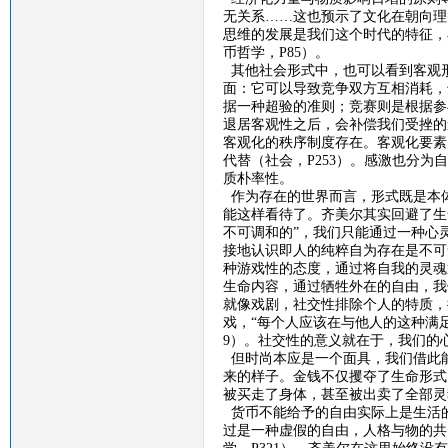
无关系
……这也预示了文化在朝向理
思维的发展是我们这个时代的特征，
币哲学，
P85
）。
其他社会形式中，也可以看到客观
面：它可以导致竞争双方互相消耗，
据一种超验的准则；竞赛则是根据参
退居客观性之后，会补偿我们受挫的
客观化的秩序制度存在。客观化要素
代替（社会，
P253
）。感激也分为自
质朴率性。
作为存在的世界而言，形式既是本
能这样看待了。齐美尔其实回避了生
不可调和的”，我们只能通过一种心
接地认识即人的纯粹自为存在是不可
种游戏性的态度，通过将自我的灵魂
生命内容
，
通过牺牲外在的自由，我
就像戏剧
，
社交性排除个人的特质，
戏，
“每个人应该在与他人的这种满
9
）。社交性的意义就在于，我们的心
但
时尚本应是一个面具，我们借此
来的样子。金钱不仅攫夺了生命形式
被买走了身体，甚至被出卖了全部灵
货币不能给予的自由实际上是生活
过是一种虚假的自由，人格与物的共