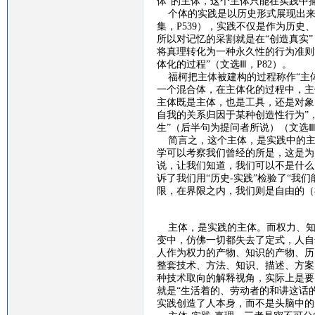
体”的主体，这个主体只能在实践中
个体的实践是以历史形式展现出来
集，
P539
），实践不仅是作为历史、
所以对记忆的采割就是在“创造真实
将真理转化为一种永久性的行为准则”
体化的过程”（文选Ⅲ，
P82
）。
福柯把主体被建构的过程称作
“主
一个混合体，在主体化的过程中，主体
主体既是主体，也是工具，还是对象
自我的关系归因于某种创造性行为”
生”（后半句为提问者所说）（文选
简言之，这个主体，是实践中的主
学可以考察我们曾经的所是，这是为
说，让我们知道，我们可以不是什么
诉了我们用“历史
-
实践”检验了“我
限，在界限之内，我们则是自由的（
主体，是实践的主体。而权力、知
变中，仿佛一切都失去了定式，人自
人作为权力的产物、知识的产物、历
整套技术、方法、知识、描述、方案
种技术取向的解释视角，实际上是要
就是“生活着的、劳动者的和讲这话
实践创造了人本身，而不是头脑中的