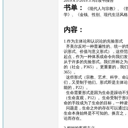
2019.4.1-2019.5.9
日读书报告
书单：
《现代人与宗教》、
《
学》、
《金钱、性别、现代生活风格
内容：
1.作为主体论和认识论的先验形式
齐美尔反对一种普遍性的、统一的
识形式、价值与意义形式），这些范
起点，作为一种体系或命令向我们发
从于许多的先验形式。我们所称之为
的（社会，
P365
）。更重要的，我们
365
）。
这些形式（宗教、艺术、科学、命
们，又受制于他们。形式即是主体论
能的，
P22
）。
生命需要形式是因为生命是躁动不
（生命直观，
P12
）。生命受制于形
命的手段成为了生命的目标，一种凌
问题是，生命之外的存在可以通过
生命本身始终是不可知的。换言之，
论而存在。