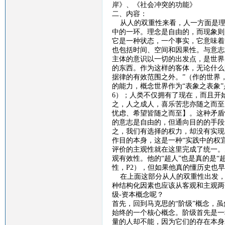
岸》、《社会冲突的功能》
二、内容：
从人的双重性来看，人一方面是理
中的一环。理念是自由的，而现象则
它是一种状态，一个事实，它意味着
也包括时间、空间和因果性。与意志
主体的意识以一切的出发点，是世界
的东西。作为这样的客体，无论什么
据律的有效范围之外。”（作的世界
的能力，概念世界作为“表象之表象
6
）；人类不仅拥有了现在，而且开
之，人之成人，喜乐苦悲亦随之而至
忧虑、希望皆随之而至】。这种矛盾
的意志是自由的，但通向目的的手段
之，我们有选择的权力，却没有实现
作目的本身，这是一种“实践中的权宜
评价的主观性就在这里完成了统一。
观有效性。他的“超人”也是真的是“
性，
P2
），但如果他真的懂历史也早
在上面这部分从人的双重性出发，
种结构化因素也应该从客观和主观两
级
-
资本概念呢？
首先，回到马克思的
“阶级”概念，
始终的一个核心概念。阶级首先是一
量的人却不能，因为它们的存在本身