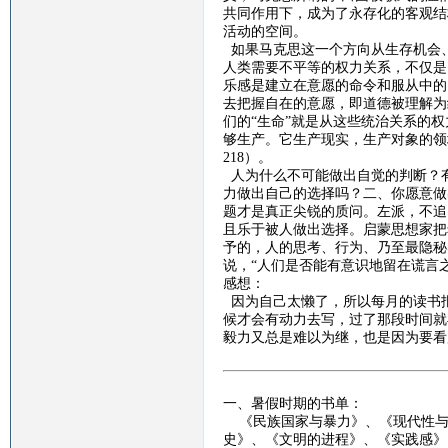
共同作用下，成为了永存化的客观结
活动的空间。
如果马克思这一个方向从生存机会
人类需要不平等的权力关系，不仅是
乐感是建立在意愿的命令和服从中的
去把握自在的意愿，即道德被理解为
们的
“生命”就是从这些统治关系的
够生产。它生产现实，生产对象的领
218
）。
人为什么不可能做出自觉的判断？
力做出自己的选择吗？二、你愿意做
题才是真正尖锐的质问。左派，不追
且乐于被人做出选择。启蒙思想家把
予的，人的思考、行为、乃至最隐秘
说，
“人们是否能有意识地留在谎言
感想：
因为自己太懒了，所以每月的读书
候才会有动力去写，过了那段时间就
毅力又总是难以为继，也是因为要看
一、暑假时期的书单：
《
民族国家与暴力
》、《
现代性
史》、《文明的进程》、《实践感》