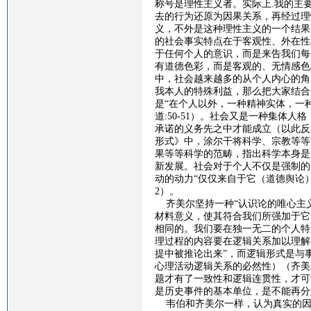
称号是理性主义者。实际上
.
我的主
去的行为还原为因果关系，再经过理
义，不外是这种理性主义的一个结果
的社会事实特点在于客观性、外在性
于任何个人的意识，而是来告我们每
有道德色彩，而是客观的、无情感色
中，社会越来越多的从个人内心的角
我本人的特殊利益，那么把大家结合
是“在个人以外，一种精神实体，一
道
:50-51
）。社会又是一种集体人格
承诺的义务先之中才能成立（以此反
形式》中，涂尔干将科学、宗教等等
果等等科学的范畴，指出科学本身是
新发展。社会对于个人不仅是强制的
动的动力“仅仅来自于它（道德舆论
2
）。
齐美尔坚持一种
“认识论的唯心主
材料意义，使其符合我们所强加于它
相同的。我们要在独一无二的个人特
理过程的内容要在逻辑关系加以理解
提中被推论出来”，而逻辑形式是与
心理活动逻辑关系的必然性）（齐美
题才有了一致性和逻辑连贯性，才可
是历史事件的基本单位，是不能再分
韦伯和齐美尔一样，认为真实的因