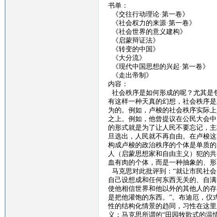
书单：
《交往行动理论
·第一卷》
《社会权力的来源
·第一卷》
《社会世界的意义建构》
《启蒙辩证法》
《转变的中国》
《大分流》
《现代中国思想的兴起
·第一卷》
《走出帝制》
内容：
社会秩序是如何形成的呢？尤其是
有这样一种天真的幻想，社会秩序是
为的。例如，卢梭的社会秩序实际上
之上。例如，他曾提议在公民大会中
的形式就是为了让人民不要忘记，主
旦选出，人民就不再自由。在卢梭这
构成卢梭的政治秩序的个体是单质的
人（启蒙思想家和自由主义）犯的共
血有肉的个体，而是一种抽象的、形
马克思对此批评到：
“
就让市民社会
自己设想成和任何东西无关的、自满
使他相信世界和他以外的其他人的存
是把他灌饱的东西。”。布迪厄，仪
性的结构化情景的趋同，习性在这里
义；马克思所谓的“田园牧歌式的温