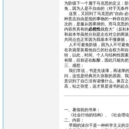
为阶级下一个属于马克思的定义：阶
免，因为人是不自由的（对于无条件
这里，又回到了马克思的
“自由
-
必
种意志自由是指的事物的一种存在的
次的，是服从因果律的。而马克思的
内容所具有的
必然性
就愈大
”（反杜
和叔本华虽然分别是左右对立的两派
共同点也正常因为我基本不懂康德，
人不可避免阶级，因为人不可避免
在衣袋里装着他自己的社会权力和自
转，以此，时间、个人与结构性因素
有限，目前还在酝酿，因此只能先把
三、感想：
我们常说，书是先读薄，再读厚的
问，这也是经典历久弥新的原因。我
意识到了自己没有读懂什么。换言之
高，钻之弥坚，这才算是读书的起点
一、暑假前的书单：
《社会行动的结构》、《社会理论
二、内容：
早期的涂尔干是一种科学主义的立