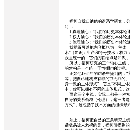
福柯自我归纳他的谱系学研究，分
1
）：
1.
真理轴心：“我们的历史本体论
2.
权力轴心：“我们的历史本体论
3.
伦理轴心：“我们的历史本体论
我觉得可以把内容概括为：主体
→
术”（知识：生产和符号技术；权力
践是统一的，它们的联结点是知识，
所以，福柯研究的三个轴心主线，
的建构是一个统一于“实践”的过程。
正如他
1984
年的访谈中提到的：“
等，把自己建构成有罪的或无罪的、
身一致的主体形式”，它是“不同主
中，你可以拥有不同的主体形式，这
而这三个主线，实际上都是一种实
自身的关系领域（伦理），这三者是
方式”，这包括了技术方面的组织形
如上，福柯把自己的三条研究主线
话极易被人忽视的是，福柯所提到的前