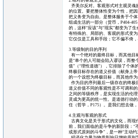
2.相对的客观主义
齐美尔反对。客观形式对主观灵魂
的位置。要把整体性变为个性，把因
把义务变为自由。是整体服务于个体
组成生活的一部分（货币，
P404-405
的，这样“应该”与“现实”都变为了
有特殊的、局部的、客观的形式变为
它仅仅是工具和手段；它不偏不倚，
3.等级制的目的序列
有一个绝对的最终目标，而其他目
是“单个的人可能会陷入谬误，而整
值”（“理性道德”），它排除了个
终极目标存在的道义价值（献身上帝
的一个设想为终极目标，而其他作为
作为目的序列最后一级存在的终极
道义价值不同的客观性是不可调和的
之间的等级秩序，是实现生活的伦理
灵成为更高的统一性。是道德行动的
任（哲学，
P175
）。是我们想去做，
4.主观与客观的形式
古典文化是关于形式的文化，而现
前，我们面临的是斗争的新阶段：
“
或形式原则的斗争”，是一种“主动约
经济化力量与物质影响日增的原则