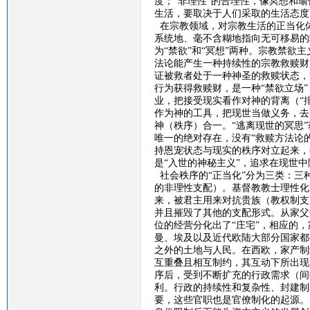
度；“非理性”的合理性，像冥想和
生活，要取决于人们采取的生活态度
在宗教领域，对宗教生活的正当化
系统地、毫不含糊地指向无可移易的
为“禁欲”和“冥想”两种。宗教禁欲
法论能产生一种持续性的宗教救赎财
证被救者处于一种神圣的救赎状态，
行为获得救赎财，是一种“禁欲立场
业，把接受现实看作对神的背离（“排
作为神的工具，把现世当做义务，去
神（秩序）合一。“逃离现世的冥思
唯一的绝对存在，没有“救赎方法论
持恩宠状态与现实的秩序对立起来，
是“入世的神秘主义”，追求在现世
社会秩序的
“正当化”分为三类：
的非理性支配）。基督教教士理性化
来，被君主用来对抗贵族（教权制支
并且摧毁了其他的支配形式。从家父
位的经营分化出了“庄宅”，相应的
曼、埃及以及近代欧陆大部分国家都
之外的土地与人民。在西欧，家产制
互重叠且相互制约，其互动下所出现
序后，受到不断扩充的行政需求（间
利。行政的持续性和复杂性、封建制
要，这些官职也是官僚制化的起源。