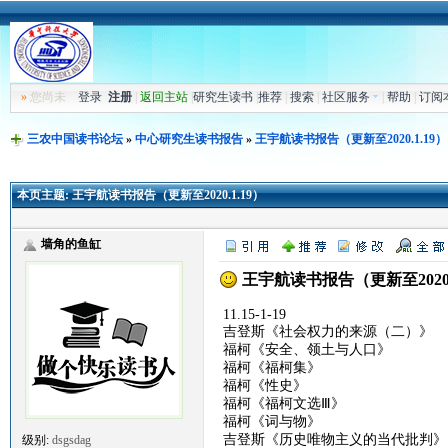
»
您尚未
登录
注册
|
返回主站
|
研究生读书
|
推荐
|
搜索
|
社区服务
|
帮助
|
订阅
三农中国读书论坛
»
中心研究生读书报告
»
王宇航读书报告（更新至2020.1.19）
本页主题:
王宇航读书报告（更新至2020.1.19）
墙角的鱼缸
王宇航读书报告（更新至2020.
11.15-1-19
吉登斯《社会权力的来源（二）》
福柯《安全、领土与人口》
福柯《福柯集》
福柯《性史》
福柯《福柯文选Ⅲ》
福柯《词与物》
吉登斯《历史唯物主义的当代批判》
级别:
dsgsdag