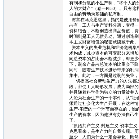
有制和分散的小生产制，“将个人的
人的大财产”（卷一
P830
）。只有这
自由的劳动为基础的私有制。
财富在马克思这里，指的是使用价
占有，工人与生产资料分离，变得一
资料结合，不断创造出商品价值，资
时间则是工人无偿劳动。通过创造剩
本主义财富增值的秘密就隐藏于此。
资本主义的失业危机和经济危机集
术构成，减少资本的可变部分来增加
同总资本的占比会不断减少，即更少
下，剩余产品占总资本的比重会下降
同时，随着生产技术进步带来的利润
集中。此时，一方面是过剩的失业，
一切提高社会劳动生产力的方法都
段，都使工人畸形发展，成为局部的
并且随着科学作为独立的力量被并入
人沦为社会生产的一个零件，从“社
须通过社会化大生产开展，在这种情
生产
-
消费的一个环节而存在的，他
生产的资本，因为他没有办法自己生
了。
“原始共产主义
-
封建主义
-
资本主义
-
克思看来，是生产力的自我实现。历
至少，人们为什么一定会异化，既然