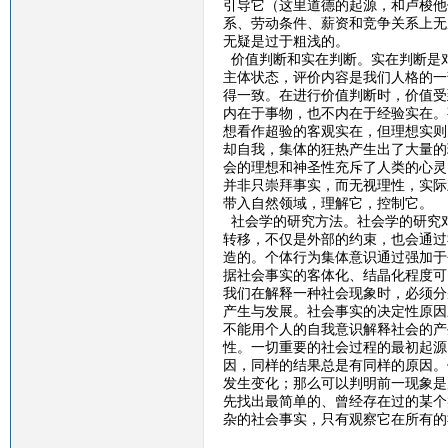
引导它（这里道德的起源，和卢梭他
系、劳动条件、薪资和竞争关系上无
无疑是过于粗浅的。
价值判断和实在判断。实在判断是
主体状态，评价内容是我们人格的一
得一致。在进行价值判断时，价值受
内在于事物，也不内在于经验实在。
想看作超验的客观实在，但理想实则
却自我，集体的狂热产生出了大量的
会的理想和神圣性充斥了人类的心灵
并非只崇拜事实，而无视理性，实际
带入自然领域，理解它，控制它。
社会学的研究方法。社会学的研究
转移，不仅是外部的约束，也会通过
造的。个体行为集体意识通过强加于
据社会事实的客体化、结晶化程度可
我们在解释一种社会现象时，必须分
产生与发展。社会事实的决定性原因
不能用个人的自我意识解释社会的产
性。一切重要的社会过程的最初起源
因，同样的结果总是有同样的原因。
发生变化；那么可以判明前一现象是
先找出最简单的、曾经存在过的某个
杂的社会事实，只有观察它在所有的