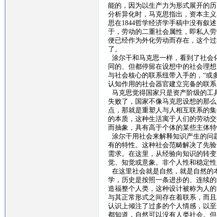
能的，因为以生产力为形式展开的历
分析异化时，马克思指出，资本主义
思在
1844
哲学经济学手稿中没有叙述
于，劳动的二重社会属性，即私人劳
便已经作为外化劳动而存在，这个过
了。
涂尔干和马克思一样，看到了社会
同的、但都停留在设想中的社会理想
与社会核心的联系纽带入手的，“或
认知作用的社会器官建立完备的联系
马克思觉得国家只是资产阶级的工
失败了，国家不像马克思设想的那么
点，那就是重塑人与人相互联系的集
的本质，这种生活寓于人们的劳动交
而抽象，具有高于个体的某些主体特
涂尔干用社会来解释知识产生的问
有的特性。这种社会范畴解决了先验
需求。在这里，从经验向知识的转变
觉、知觉或意象。非个人性和稳定性
在这里社会就是自然，就是自然的
学，历史是按照一条进步的、连续的
造福整个人类，这种设计被称为人的
与其正常形式之间存在着联系，而且
认识上倾注了过多的个人情感，以至
都知道，自然可以没有人类社会。但