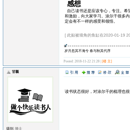
感想
自己读书还是应该专心，专注。希
和激励，向大家学习。涂尔干很多内
定会有不一样的感受和领悟。
[ 此贴被墙角的鱼缸在2020-01-19 2
岁月忽其不淹兮 春与秋其代序
Posted: 2018-11-22 21:28 |
[楼 主]
甘颖
读书状态很好，对涂尔干的梳理也很
级别:
骑士