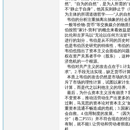
然”、“自为的自然”，是为人所需的
不“静止于自身”，他其实则静止于
为主体的所谓道德哲学——“人的自然
韦伯的分析注重抽离出抽象的社会
一般等价物
-
货币”等交换媒介的物
伯按照“家计
-
营利”的概念来看效益
比伦和古罗马以“无论以任何方法皆
进行的划分，韦伯是从不同的历史时
也是韦伯历史研究的特殊性，韦伯的
韦伯也指出了资本主义会面临的问题
权在资产关系者手中（股东），这种
济危机的一个根源。
韦伯对共产主义的攻击点在于
1.
计
求”。
2.
手段无法实现，缺乏货币计
本质上韦伯的攻击仍然是市场的失
斥了市场的理性计算，试图以家计生
计算，而是代之以利他主义的培养。
最后，
为什么资本主义没有崩溃？
不变资本，推动活劳动生产出更多的
过剩，马克思的资本论对资本主义“
重资本流通不畅造成的危机；
3.
国家
会自救。
4.
信用制度的发展。
“（因
分”（卷二
P555
）并不符合现在的经
有制，就不能
1.
让劳动和劳动者彻底
机。