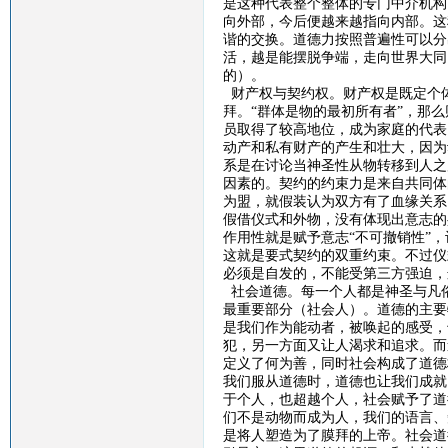
是这种代表整个整体的专门中介机构
向外部，今后便越来越指向内部。这
谐的交换。道德力按照普遍性可以分
活，越是能摆脱争端，走向世界大同
的）。
财产权与契约权。财产权是既定个
拜。
“群体是物的最初所有者”，那
员取得了较高地位，成为家庭的代表
动产和私有财产的产生和壮大，因为
系是在讨论当神圣性从物转移到人之
因素的。契约的约束力是来自共同体
为盟，就假装认为双方有了血缘关系
假借仪式和外物，没有体现出意志的
作用性就是赋予意志“不可撤销性”
这就是要式契约的双重约束。不过仪
必须是自发的，不能受第三方强迫，
社会道德。每一个人都是神圣与凡
最重要部分（社会人）。道德的主要
是我们作为能动者，被唤起的感受，
犯，另一方面又让人渴求和追求。而
定义了何为善，同时社会构成了道德
我们服从道德时，道德也让我们成就
于个人，也超越个人，社会赋予了道
们不是动物而成为人，我们的语言、
是将人塑造为了膜拜的上帝。社会道