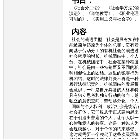
书目：
《社会分工论》、《社会学方法的
演进》、《道德教育》、《职业伦理
可能的》、《实用主义与社会学》、
内容
社会的演进类型。社会是具有实在
能被简单还原为个体的总和，它有着
向基于劳动分工的有机社会的演进过
社会密度的增长。机械团结中，个人
分。在机械团结中，社会在某种程度
中，社会是由一些特别而又不同的职
种相似性上的团结。这里的犯罪行为
机团结。这时的法律判决不再是一种
履行法律职责的。机械团结的发展带
会意识，一种是自身具备的人格和特
具有独立思考和独立行动的倾向，越
独立的意识空间，劳动越分化，个人
国家与个人权利。政治社会是统治
社会群体，它们服从于正式建构起来
在于创造出普遍的个人，让个人以一
心智和意志的共享。这是一种以人为
会规模越小，对于个体的约束越强。
这时就需要一个凌驾于这些次级群体