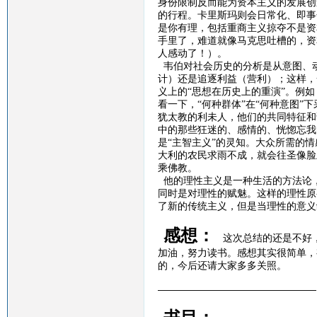
身份限制反而能为资本主义的发展创
的行程。卡里斯玛则会日常化、即事
是你有理，包括重商主义掠夺不是资
手里了，难道就像马克思吐槽的，资
人感动了！）。
韦伯对社会历史的分析是从意图、
计）还是追逐利益（营利）；这样，
义上的
“思想在历史上的重演”。例
看一下，“何种群体”在“何种意图”
犹太教的利未人，他们的共同特征和
中的那些狂迷的、感情的、恍惚忘我
是“主智主义”的灵知。大众所需的
大利的农民求雨不成，就会往圣像脸
乘佛教。
他的理性主义是一种生活的方法论
同时是对理性的赋魅。这样的理性原
了新的传统主义，但是当理性的意义
感想：
这次总结的还是不好
加油，努力读书。感想其实很简单，
的，今后还请大家多多关照。
————————————————