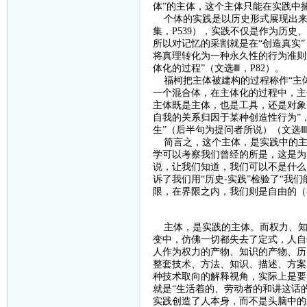
体”的主体，这个主体只能在实践中
个体的实践是以历史形式展现出来
集，
P539
），实践不仅是作为历史、
所以对记忆的采割就是在“创造真实
将真理转化为一种永久性的行为准则”
体化的过程”（文选Ⅲ，
P82
）。
福柯把主体被建构的过程称作
“主
一个混合体，在主体化的过程中，主体
主体既是主体，也是工具，还是对象
自我的关系归因于某种创造性行为”
生”（后半句为提问者所说）（文选
简言之，这个主体，是实践中的主
学可以考察我们曾经的所是，这是为
说，让我们知道，我们可以不是什么
诉了我们用“历史
-
实践”检验了“我
限，在界限之内，我们则是自由的（
主体，是实践的主体。而权力、知
变中，仿佛一切都失去了定式，人自
人作为权力的产物、知识的产物、历
整套技术、方法、知识、描述、方案
种技术取向的解释视角，实际上是要
就是“生活着的、劳动者的和讲这话
实践创造了人本身，而不是头脑中的