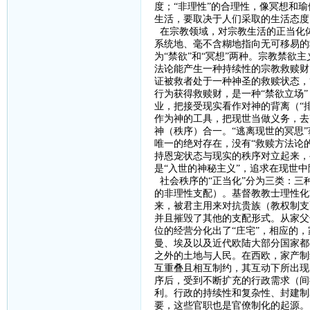
度；“非理性”的合理性，像冥想和
生活，要取决于人们采取的生活态度
在宗教领域，对宗教生活的正当化
系统地、毫不含糊地指向无可移易的
为“禁欲”和“冥想”两种。宗教禁欲
法论能产生一种持续性的宗教救赎财
证被救者处于一种神圣的救赎状态，
行为获得救赎财，是一种“禁欲立场
业，把接受现实看作对神的背离（“排
作为神的工具，把现世当做义务，去
神（秩序）合一。“逃离现世的冥思
唯一的绝对存在，没有“救赎方法论
持恩宠状态与现实的秩序对立起来，
是“入世的神秘主义”，追求在现世
社会秩序的
“正当化”分为三类：
的非理性支配）。基督教教士理性化
来，被君主用来对抗贵族（教权制支
并且摧毁了其他的支配形式。从家父
位的经营分化出了“庄宅”，相应的
曼、埃及以及近代欧陆大部分国家都
之外的土地与人民。在西欧，家产制
互重叠且相互制约，其互动下所出现
序后，受到不断扩充的行政需求（间
利。行政的持续性和复杂性、封建制
要，这些官职也是官僚制化的起源。