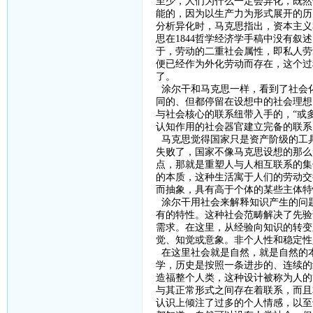
至少，人们为什么一定会异化，既然
能的，因为以生产力为形式展开的历
分析异化时，马克思指出，资本主义
思在
1844
哲学经济学手稿中没有叙述
于，劳动的二重社会属性，即私人劳
便已经作为外化劳动而存在，这个过
了。
涂尔干和马克思一样，看到了社会
同的、但都停留在设想中的社会理想
与社会核心的联系纽带入手的，“或
认知作用的社会器官建立完备的联系
马克思觉得国家只是资产阶级的工
失败了，国家不像马克思设想的那么
点，那就是重塑人与人相互联系的集
的本质，这种生活寓于人们的劳动交
而抽象，具有高于个体的某些主体特
涂尔干用社会来解释知识产生的问
有的特性。这种社会范畴解决了先验
需求。在这里，从经验向知识的转变
觉、知觉或意象。非个人性和稳定性
在这里社会就是自然，就是自然的
学，历史是按照一条进步的、连续的
造福整个人类，这种设计被称为人的
与其正常形式之间存在着联系，而且
认识上倾注了过多的个人情感，以至