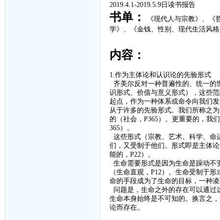
2019.4.1-2019.5.9
日读书报告
书单：
《现代人与宗教》、
《
学》、
《金钱、性别、现代生活风格
内容：
1.作为主体论和认识论的先验形式
齐美尔反对一种普遍性的、统一的
识形式、价值与意义形式），这些范
起点，作为一种体系或命令向我们发
从于许多的先验形式。我们所称之为
的（社会，
P365
）。更重要的，我们
365
）。
这些形式（宗教、艺术、科学、命
们，又受制于他们。形式即是主体论
能的，
P22
）。
生命需要形式是因为生命是躁动不
（生命直观，
P12
）。生命受制于形
命的手段成为了生命的目标，一种凌
问题是，生命之外的存在可以通过
生命本身始终是不可知的。换言之，
论而存在。