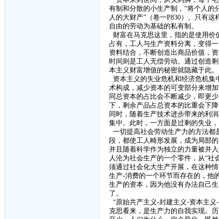
有制和分散的小生产制，“将个人的
人的大财产”（卷一
P830
）。只有这
自由的劳动为基础的私有制。
财富在马克思这里，指的是使用价
占有，工人与生产资料分离，变得一
资料结合，不断创造出商品价值，资
时间则是工人无偿劳动。通过创造剩
本主义财富增值的秘密就隐藏于此。
资本主义的失业危机和经济危机集
术构成，减少资本的可变部分来增加
同总资本的占比会不断减少，即更少
下，剩余产品占总资本的比重会下降
同时，随着生产技术进步带来的利润
集中。此时，一方面是过剩的失业，
一切提高社会劳动生产力的方法都
段，都使工人畸形发展，成为局部的
并且随着科学作为独立的力量被并入
人沦为社会生产的一个零件，从“社
须通过社会化大生产开展，在这种情
生产
-
消费的一个环节而存在的，他
生产的资本，因为他没有办法自己生
了。
“原始共产主义
-
封建主义
-
资本主义
-
克思看来，是生产力的自我实现。历