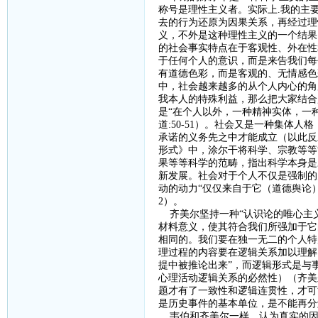
称号是理性主义者。实际上
.
我的主
去的行为还原为因果关系，再经过理
义，不外是这种理性主义的一个结果
的社会事实特点在于客观性、外在性
于任何个人的意识，而是来告我们每
有道德色彩，而是客观的、无情感色
中，社会越来越多的从个人内心的角
我本人的特殊利益，那么把大家结合
是“在个人以外，一种精神实体，一
道
:50-51
）。社会又是一种集体人格
承诺的义务先之中才能成立（以此反
形式》中，涂尔干将科学、宗教等等
果等等科学的范畴，指出科学本身是
新发展。社会对于个人不仅是强制的
动的动力“仅仅来自于它（道德舆论
2
）。
齐美尔坚持一种
“认识论的唯心主
材料意义，使其符合我们所强加于它
相同的。我们要在独一无二的个人特
理过程的内容要在逻辑关系加以理解
提中被推论出来”，而逻辑形式是与
心理活动逻辑关系的必然性）（齐美
题才有了一致性和逻辑连贯性，才可
是历史事件的基本单位，是不能再分
韦伯和齐美尔一样，认为真实的因