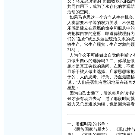
义；马克思所谓的“田园牧歌式的温
共同作用下，成为了永存化的客观结
活动的空间。
如果马克思这一个方向从生存机会
人类需要不平等的权力关系，不仅是
乐感是建立在意愿的命令和服从中的
去把握自在的意愿，即道德被理解为
们的
“生命”就是从这些统治关系的
够生产。它生产现实，生产对象的领
218
）。
人为什么不可能做出自觉的判断？
力做出自己的选择吗？二、你愿意做
题才是真正尖锐的质问。左派，不追
且乐于被人做出选择。启蒙思想家把
予的，人的思考、行为、乃至最隐秘
说，
“人们是否能有意识地留在谎言
感想：
因为自己太懒了，所以每月的读书
候才会有动力去写，过了那段时间就
毅力又总是难以为继，也是因为要看
一、暑假时期的书单：
《
民族国家与暴力
》、《
现代性
史》、《文明的进程》、《实践感》