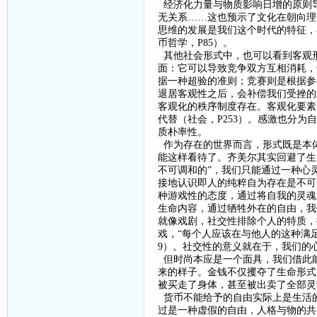
经济化力量与物质影响日增的原则
无关系
……这也预示了文化在朝向理
思维的发展是我们这个时代的特征，
币哲学，
P85
）。
其他社会形式中，也可以看到客观
面：它可以导致竞争双方互相消耗，
据一种超验的准则；竞赛则是根据参
退居客观性之后，会补偿我们受挫的
客观化的秩序制度存在。客观化要素
代替（社会，
P253
）。感激也分为自
质朴率性。
作为存在的世界而言，形式既是本
能这样看待了。齐美尔其实回避了生
不可调和的”，我们只能通过一种心
接地认识即人的纯粹自为存在是不可
种游戏性的态度，通过将自我的灵魂
生命内容
，
通过牺牲外在的自由，我
就像戏剧
，
社交性排除个人的特质，
戏，
“每个人应该在与他人的这种满
9
）。社交性的意义就在于，我们的心
但
时尚本应是一个面具，我们借此
来的样子。金钱不仅攫夺了生命形式
被买走了身体，甚至被出卖了全部灵
货币不能给予的自由实际上是生活
过是一种虚假的自由，人格与物的共