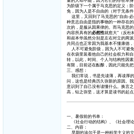
量的人却不能，因为它们的存在本身
为阶级下一个属于马克思的定义：阶
免，因为人是不自由的（对于无条件
这里，又回到了马克思的
“自由
-
必
种意志自由是指的事物的一种存在的
次的，是服从因果律的。而马克思的
内容所具有的
必然性
就愈大
”（反杜
和叔本华虽然分别是左右对立的两派
共同点也正常因为我基本不懂康德，
人不可避免阶级，因为人不可避免
在衣袋里装着他自己的社会权力和自
转，以此，时间、个人与结构性因素
有限，目前还在酝酿，因此只能先把
三、感想：
我们常说，书是先读薄，再读厚的
问，这也是经典历久弥新的原因。我
意识到了自己没有读懂什么。换言之
高，钻之弥坚，这才算是读书的起点
一、暑假前的书单：
《社会行动的结构》、《社会理论
二、内容：
早期的涂尔干是一种科学主义的立