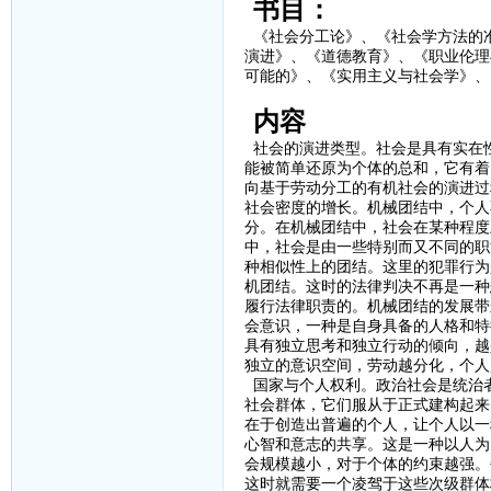
书目：
《社会分工论》、《社会学方法的
演进》、《道德教育》、《职业伦理
可能的》、《实用主义与社会学》、
内容
社会的演进类型。社会是具有实在
能被简单还原为个体的总和，它有着
向基于劳动分工的有机社会的演进过
社会密度的增长。机械团结中，个人
分。在机械团结中，社会在某种程度
中，社会是由一些特别而又不同的职
种相似性上的团结。这里的犯罪行为
机团结。这时的法律判决不再是一种
履行法律职责的。机械团结的发展带
会意识，一种是自身具备的人格和特
具有独立思考和独立行动的倾向，越
独立的意识空间，劳动越分化，个人
国家与个人权利。政治社会是统治
社会群体，它们服从于正式建构起来
在于创造出普遍的个人，让个人以一
心智和意志的共享。这是一种以人为
会规模越小，对于个体的约束越强。
这时就需要一个凌驾于这些次级群体