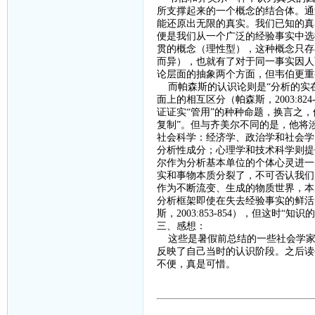
所支撑起来的一个概念的结合体。通
能还原出无限的真实。我们已知的真
便是我们从一个广泛的经验事实中选
贯的概念（理性型），这种概念只存
而异），也就有了对于同一事实因人
论层面的抽象两个方面，但韦伯更重
而帕森斯的认识论则是
“分析的实
面上的相互区分（帕森斯，
2003:824
证证实“管用”的种种命题，换言之，
复制”。但与齐美尔不同的是，他将
社会科学：经济学、政治学和社会学
分析性成分；心理学和技术科学则提
尔作为分析基本单位的个体心灵进一
实和事物本质分裂了，不可否认我们
作为不断流变、生成的物质世界，本
分析框架即使在失去经验事实的鲜活
斯，
2003:853-854
），但这时“知识的
三、感想：
这些是暑假前总结的一些社会学家
反映了自己当时的认识阶段。之后读
不便，真是可惜。