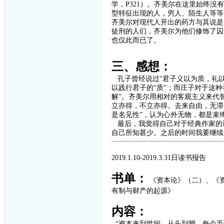
学，
P321
）。齐美尔在这里始终没有
型特征出现的人，穷人、陌生人等等
齐美尔对现代人开出的药方与其说是
徒刑的人们，齐美尔为他们修饰了囚
也仅此而已了。
三、感想：
孔子曾经说过
“
君子义以为质，礼
以践行君子的“质”；而庄子对于这种
解”。齐美尔用相对的客观主义来代
立亦得，不立亦得。去来自由，无滞
是名见性”，认为心外无物，都是束
最后，我觉得自己对于经典作家的
自己所知甚少。之后的时间我要继续
2019.1.10-2019.3.31
日读书报告
书单：
《资本论》（二）、
《
有制与财产的起源》
内容：
“资本来到世间，从头到脚，每个毛