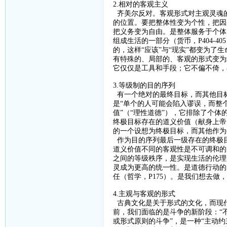
2.相对的客观主义
齐美尔反对。客观形式对主观灵魂
的位置。要把整体性变为个性，把因
把义务变为自由。是整体服务于个体
组成生活的一部分（货币，
P404-405
的，这样“应该”与“现实”都变为了
有特殊的、局部的、客观的形式变为
它仅仅是工具和手段；它不偏不倚，
3.等级制的目的序列
有一个绝对的最终目标，而其他目
是“单个的人可能会陷入谬误，而整
值”（“理性道德”），它排除了个
终极目标存在的道义价值（献身上帝
的一个设想为终极目标，而其他作为
作为目的序列最后一级存在的终极
道义价值不同的客观性是不可调和的
之间的等级秩序，是实现生活的伦理
灵成为更高的统一性。是道德行动的
任（哲学，
P175
）。是我们想去做，
4.主观与客观的形式
古典文化是关于形式的文化，而现
前，我们面临的是斗争的新阶段：
“
或形式原则的斗争”，是一种“主动约