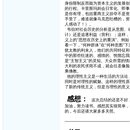
身份限制反而能为资本主义的发展创
的行程。卡里斯玛则会日常化、即事
是你有理，包括重商主义掠夺不是资
手里了，难道就像马克思吐槽的，资
人感动了！）。
韦伯对社会历史的分析是从意图、
计）还是追逐利益（营利）；这样，
义上的
“思想在历史上的重演”。例
看一下，“何种群体”在“何种意图”
犹太教的利未人，他们的共同特征和
中的那些狂迷的、感情的、恍惚忘我
是“主智主义”的灵知。大众所需的
大利的农民求雨不成，就会往圣像脸
乘佛教。
他的理性主义是一种生活的方法论
同时是对理性的赋魅。这样的理性原
了新的传统主义，但是当理性的意义
感想：
这次总结的还是不好
加油，努力读书。感想其实很简单，
的，今后还请大家多多关照。
————————————————