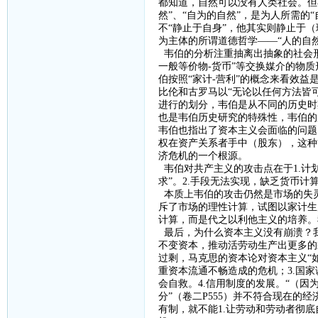
都知道，自然可以没有人类社会。但
然”、“自为的自然”，是为人所需的
不“静止于自身”，他其实则静止于
为主体的所谓道德哲学——“人的自然
韦伯的分析注重抽离出抽象的社会
一般等价物
-
货币”等交换媒介的物
伯按照“家计
-
营利”的概念来看效益
比伦和古罗马以“无论以任何方法皆
进行的划分，韦伯是从不同的历史时
也是韦伯历史研究的特殊性，韦伯的
韦伯也指出了资本主义会面临的问题
权在资产关系者手中（股东），这种
济危机的一个根源。
韦伯对共产主义的攻击点在于
1.
计
求”。
2.
手段无法实现，缺乏货币计
本质上韦伯的攻击仍然是市场的失
斥了市场的理性计算，试图以家计生
计算，而是代之以利他主义的培养。
最后，
为什么资本主义没有崩溃？
不变资本，推动活劳动生产出更多的
过剩，马克思的资本论对资本主义“
重资本流通不畅造成的危机；
3.
国家
会自救。
4.
信用制度的发展。
“（因
分”（卷二
P555
）并不符合现在的经
有制，就不能
1.
让劳动和劳动者彻底