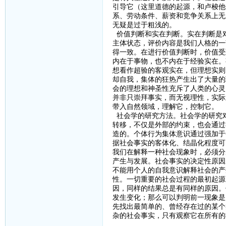
引导它（这里道德的起源，和卢梭他
系、劳动条件、薪资和竞争关系上无
无疑是过于粗浅的。
价值判断和实在判断。实在判断是
主体状态，评价内容是我们人格的一
得一致。在进行价值判断时，价值受
内在于事物，也不内在于经验实在。
想看作超验的客观实在，但理想实则
却自我，集体的狂热产生出了大量的
会的理想和神圣性充斥了人类的心灵
并非只崇拜事实，而无视理性，实际
带入自然领域，理解它，控制它。
社会学的研究方法。社会学的研究
转移，不仅是外部的约束，也会通过
造的。个体行为集体意识通过强加于
据社会事实的客体化、结晶化程度可
我们在解释一种社会现象时，必须分
产生与发展。社会事实的决定性原因
不能用个人的自我意识解释社会的产
性。一切重要的社会过程的最初起源
因，同样的结果总是有同样的原因。
发生变化；那么可以判明前一现象是
先找出最简单的、曾经存在过的某个
杂的社会事实，只有观察它在所有的