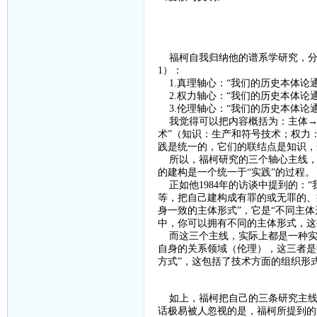
福柯自我归纳他的谱系学研究，分
1
）：
1.
真理轴心：“我们的历史本体论
2.
权力轴心：“我们的历史本体论
3.
伦理轴心：“我们的历史本体论
我觉得可以把内容概括为：主体
→
术”（知识：生产和符号技术；权力
践是统一的，它们的联结点是知识，
所以，福柯研究的三个轴心主线，
的建构是一个统一于“实践”的过程。
正如他
1984
年的访谈中提到的：“
等，把自己建构成有罪的或无罪的、
身一致的主体形式”，它是“不同主
中，你可以拥有不同的主体形式，这
而这三个主线，实际上都是一种实
自身的关系领域（伦理），这三者是
方式”，这包括了技术方面的组织形
如上，福柯把自己的三条研究主线
话极易被人忽视的是，福柯所提到的前