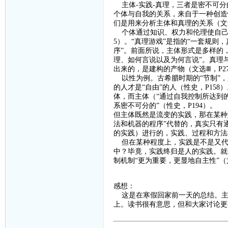
主体
-
实践
-
真理，三者是密不可分
个体与自我的关系，来自于一种创造
们是用来分析主体和真理的关系（文
个体通过知识、权力和伦理使自
5
）。“真理游戏”是指的“一套规则
序”。前面所说，主体形式是多样的
理、如何言说以及为何言说”。真理
出来的，是建构的产物（文选Ⅲ，
P2
以性为例。古希腊时期的
“节制”
的人才是“自由”的人（性史，
P158
）
体，而主体（“通过自我控制所达到的
系密不可分的”（性史，
P194
）。
但主体既然是流变的实践，那在某种
法和机器的程序”代替的，真实只有通
的实践）进行的，实践、过程和方法
但在某种程度上，实践是不是又代
中？毕竟，实践终归是人的实践。就
制机制“更为重要，更显地自主性”（
感想：
这是在寒假回家前一天的总结。主
上。读书很有意思，但和大家讨论更