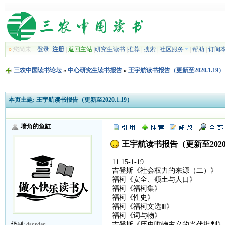
»
您尚未
登录
注册
|
返回主站
|
研究生读书
|
推荐
|
搜索
|
社区服务
|
帮助
|
订阅
三农中国读书论坛
»
中心研究生读书报告
»
王宇航读书报告（更新至2020.1.19）
本页主题:
王宇航读书报告（更新至2020.1.19）
墙角的鱼缸
王宇航读书报告（更新至2020.
11.15-1-19
吉登斯《社会权力的来源（二）》
福柯《安全、领土与人口》
福柯《福柯集》
福柯《性史》
福柯《福柯文选Ⅲ》
福柯《词与物》
吉登斯《历史唯物主义的当代批判》
级别:
dsgsdag