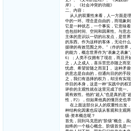
岸》、《社会冲突的功能》
二、内容：
从人的双重性来看，人一方面是理
中的一环。理念是自由的，而现象则
它是一种状态，一个事实，它意味着
也包括时间、空间和因果性。与意志
主体的意识以一切的出发点，是世界
的东西。作为这样的客体，无论什么
据律的有效范围之外。”（作的世界
的能力，概念世界作为“表象之表象
6
）；人类不仅拥有了现在，而且开
之，人之成人，喜乐苦悲亦随之而至
忧虑、希望皆随之而至】。这种矛盾
的意志是自由的，但通向目的的手段
之，我们有选择的权力，却没有实现
作目的本身，这是一种“实践中的权宜
评价的主观性就在这里完成了统一。
观有效性。他的“超人”也是真的是“
性，
P2
），但如果他真的懂历史也早
在上面这部分从人的双重性出发，
种结构化因素也应该从客观和主观两
级
-
资本概念呢？
首先，回到马克思的
“阶级”概念，
始终的一个核心概念。阶级首先是一