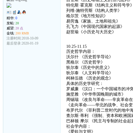
特伦斯
·霍克斯《结构主义和符号学
列维
-
施特劳斯《结构人类学》
格尔茨《地方性知识》
精华:
0
易劳逸《家族、土地和祖先》
发帖:
20
孔飞力《中国现代国家的起源》
威望:
20 点
赵世瑜《小历史与大历史》
金钱:
200 RMB
注册时间:2018-10-09
最后登录:2020-01-19
10.25-11.15
历史哲学内容：
沃尔什
《
历史哲学导论
》
黑格尔
《
历史哲学
》
狄尔泰《历史中的意义》
狄尔泰
《
人文科学导论
》
柯林伍德
《
历史的观念
》
具体的历史学研究：
罗威廉
《汉口：一个中国城市的冲
施坚雅
《
中华帝国晚期的城市
》
周锡瑞
《
改良与革命
-----
辛亥革命在
《
走向革命
——
华北的战争、社会变
布罗代尔
《菲利普二世时代的地中
查尔斯
·蒂利 《强制、资本和欧洲国
巴林顿
·
摩尔
《
民主与专制的社会起
社会学内容：
《爱欲与文明》