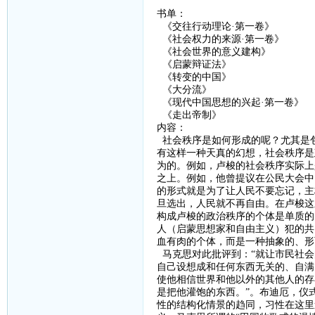
书单：
《交往行动理论
·第一卷》
《社会权力的来源
·第一卷》
《社会世界的意义建构》
《启蒙辩证法》
《转变的中国》
《大分流》
《现代中国思想的兴起
·第一卷》
《走出帝制》
内容：
社会秩序是如何形成的呢？尤其是
有这样一种天真的幻想，社会秩序是
为的。例如，卢梭的社会秩序实际上
之上。例如，他曾提议在公民大会中
的形式就是为了让人民不要忘记，主
旦选出，人民就不再自由。在卢梭这
构成卢梭的政治秩序的个体是单质的
人（启蒙思想家和自由主义）犯的共
血有肉的个体，而是一种抽象的、形
马克思对此批评到：
“
就让市民社会
自己设想成和任何东西无关的、自满
使他相信世界和他以外的其他人的存
是把他灌饱的东西。”。布迪厄，仪
性的结构化情景的趋同，习性在这里