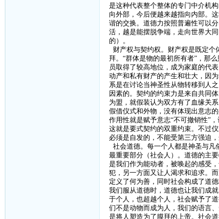
是这种代表整个整体的专门中介机构
向外部，今后便越来越指向内部。这
谐的交换。道德力按照普遍性可以分
活，越是能摆脱争端，走向世界大同
的）。
财产权与契约权。财产权是既定个
拜。
“群体是物的最初所有者”，那
员取得了较高地位，成为家庭的代表
动产和私有财产的产生和壮大，因为
系是在讨论当神圣性从物转移到人之
因素的。契约的约束力是来自共同体
为盟，就假装认为双方有了血缘关系
假借仪式和外物，没有体现出意志的
作用性就是赋予意志“不可撤销性”
这就是要式契约的双重约束。不过仪
必须是自发的，不能受第三方强迫，
社会道德。每一个人都是神圣与凡
最重要部分（社会人）。道德的主要
是我们作为能动者，被唤起的感受，
犯，另一方面又让人渴求和追求。而
定义了何为善，同时社会构成了道德
我们服从道德时，道德也让我们成就
于个人，也超越个人，社会赋予了道
们不是动物而成为人，我们的语言、
是将人塑造为了膜拜的上帝。社会道