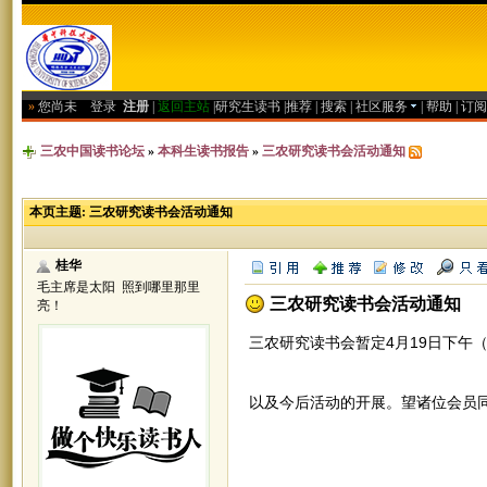
»
您尚未
登录
注册
|
返回主站
|
研究生读书
|
推荐
|
搜索
|
社区服务
|
帮助
|
订阅
三农中国读书论坛
»
本科生读书报告
»
三农研究读书会活动通知
本页主题:
三农研究读书会活动通知
桂华
毛主席是太阳 照到哪里那里
三农研究读书会活动通知
亮！
三农研究读书会暂定4月19日下午
以及今后活动的开展。望诸位会员